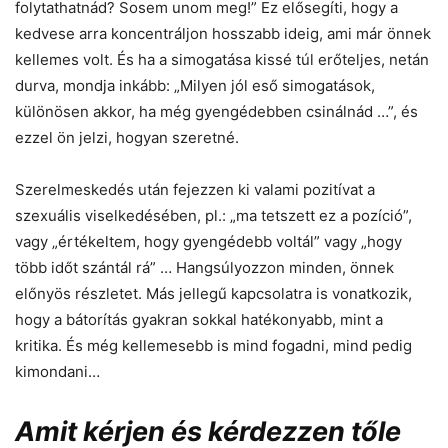
folytathatnád? Sosem unom meg!” Ez elősegíti, hogy a
kedvese arra koncentráljon hosszabb ideig, ami már önnek
kellemes volt. És ha a simogatása kissé túl erőteljes, netán
durva, mondja inkább: „Milyen jól eső simogatások,
különösen akkor, ha még gyengédebben csinálnád …”, és
ezzel ön jelzi, hogyan szeretné.
Szerelmeskedés után fejezzen ki valami pozitívat a
szexuális viselkedésében, pl.: „ma tetszett ez a pozíció”,
vagy „értékeltem, hogy gyengédebb voltál” vagy „hogy
több időt szántál rá” … Hangsúlyozzon minden, önnek
előnyös részletet. Más jellegű kapcsolatra is vonatkozik,
hogy a bátorítás gyakran sokkal hatékonyabb, mint a
kritika. És még kellemesebb is mind fogadni, mind pedig
kimondani…
Amit kérjen és kérdezzen tőle