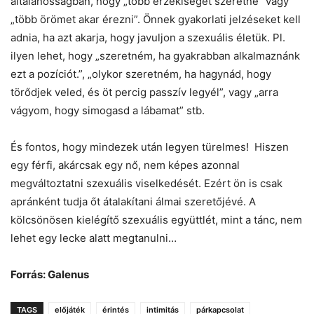
általánosságban, hogy „több érzékiséget szeretne” vagy
„több örömet akar érezni”. Önnek gyakorlati jelzéseket kell
adnia, ha azt akarja, hogy javuljon a szexuális életük. Pl.
ilyen lehet, hogy „szeretném, ha gyakrabban alkalmaznánk
ezt a pozíciót.”, „olykor szeretném, ha hagynád, hogy
törődjek veled, és öt percig passzív legyél”, vagy „arra
vágyom, hogy simogasd a lábamat” stb.
És fontos, hogy mindezek után legyen türelmes! Hiszen
egy férfi, akárcsak egy nő, nem képes azonnal
megváltoztatni szexuális viselkedését. Ezért ön is csak
apránként tudja őt átalakítani álmai szeretőjévé. A
kölcsönösen kielégítő szexuális együttlét, mint a tánc, nem
lehet egy lecke alatt megtanulni…
Forrás: Galenus
TAGS
előjáték
érintés
intimitás
párkapcsolat