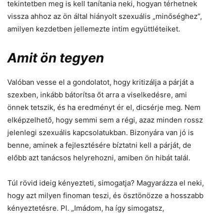
tekintetben meg is kell tanítania neki, hogyan térhetnek
vissza ahhoz az ön által hiányolt szexuális „minőséghez”,
amilyen kezdetben jellemezte intim együttléteiket.
Amit ön tegyen
Valóban vesse el a gondolatot, hogy kritizálja a párját a
szexben, inkább bátorítsa őt arra a viselkedésre, ami
önnek tetszik, és ha eredményt ér el, dicsérje meg. Nem
elképzelhető, hogy semmi sem a régi, azaz minden rossz
jelenlegi szexuális kapcsolatukban. Bizonyára van jó is
benne, aminek a fejlesztésére bíztatni kell a párját, de
előbb azt tanácsos helyrehozni, amiben ön hibát talál.
Túl rövid ideig kényezteti, simogatja? Magyarázza el neki,
hogy azt milyen finoman teszi, és ösztönözze a hosszabb
kényeztetésre. Pl. „Imádom, ha így simogatsz,