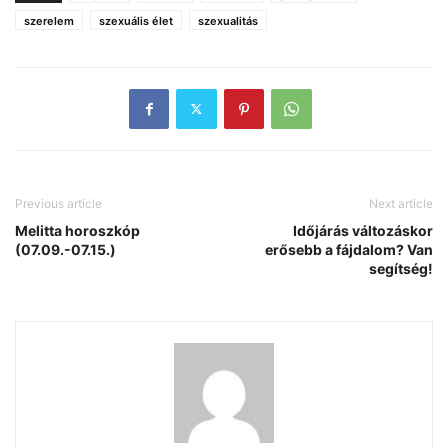
szerelem
szexuális élet
szexualitás
Previous article
Next article
Melitta horoszkóp
Időjárás változáskor
(07.09.-07.15.)
erősebb a fájdalom? Van
segítség!