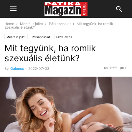
Home
Mentális jóllét
Párkapcsolat
Mit tegyünk, ha romlik
szexuális életünk?
Mentális jóllét
Párkapcsolat
Szexualitás
Mit tegyünk, ha romlik
szexuális életünk?
1255
0
By
Galenus
-
2022-07-08