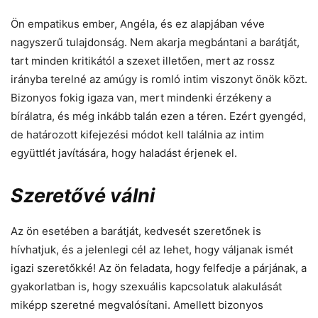
Ön empatikus ember, Angéla, és ez alapjában véve
nagyszerű tulajdonság. Nem akarja megbántani a barátját,
tart minden kritikától a szexet illetően, mert az rossz
irányba terelné az amúgy is romló intim viszonyt önök közt.
Bizonyos fokig igaza van, mert mindenki érzékeny a
bírálatra, és még inkább talán ezen a téren. Ezért gyengéd,
de határozott kifejezési módot kell találnia az intim
együttlét javítására, hogy haladást érjenek el.
Szeretővé válni
Az ön esetében a barátját, kedvesét szeretőnek is
hívhatjuk, és a jelenlegi cél az lehet, hogy váljanak ismét
igazi szeretőkké! Az ön feladata, hogy felfedje a párjának, a
gyakorlatban is, hogy szexuális kapcsolatuk alakulását
miképp szeretné megvalósítani. Amellett bizonyos