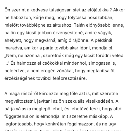
Ön szerint a kedvese túlságosan siet az előjátékkal? Akkor
ne habozzon, kérje meg, hogy folytassa hosszabban,
mielőtt továbblépne az aktushoz. Talán előnyösebb lenne,
ha ön egy kicsit jobban érvényesítené, amire vágyik,
ahelyett, hogy megvárná, amíg ő rájönne. A példánál
maradva, amikor a párja tovább akar lépni, mondja pl.:
„Nem, ne azonnal, szeretnék még egy kicsit törődni veled
…” És halmozza el csókokkal mindenhol, simogassa is,
beleértve, a nem erogén zónákat, hogy megtanítsa őt
érzékiségének további felébresztésére.
A maga részéről kérdezze meg tőle azt is, mit szeretne
megváltoztatni, javítani az ön szexuális viselkedésén. A
párja válasza meglepő lehet, és lehetővé teszi, hogy attól
függetlenül ön is elmondja, mit szeretne másképp. A
legfontosabb, hogy konkrétan fogalmazzon, és ne úgy