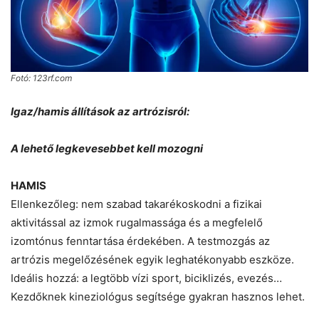
Fotó: 123rf.com
Igaz/hamis állítások az artrózisról:
A lehető legkevesebbet kell mozogni
HAMIS
Ellenkezőleg: nem szabad takarékoskodni a fizikai
aktivitással az izmok rugalmassága és a megfelelő
izomtónus fenntartása érdekében. A testmozgás az
artrózis megelőzésének egyik leghatékonyabb eszköze.
Ideális hozzá: a legtöbb vízi sport, biciklizés, evezés…
Kezdőknek kineziológus segítsége gyakran hasznos lehet.