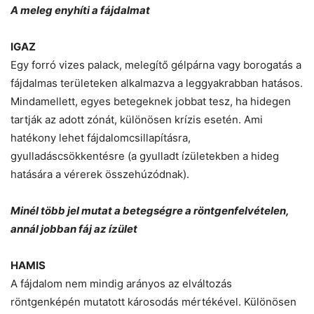
A meleg enyhíti a fájdalmat
IGAZ
Egy forró vizes palack, melegítő gélpárna vagy borogatás a
fájdalmas területeken alkalmazva a leggyakrabban hatásos.
Mindamellett, egyes betegeknek jobbat tesz, ha hidegen
tartják az adott zónát, különösen krízis esetén. Ami
hatékony lehet fájdalomcsillapításra,
gyulladáscsökkentésre (a gyulladt ízületekben a hideg
hatására a vérerek összehúzódnak).
Minél több jel mutat a betegségre a röntgenfelvételen,
annál jobban fáj az ízület
HAMIS
A fájdalom nem mindig arányos az elváltozás
röntgenképén mutatott károsodás mértékével. Különösen