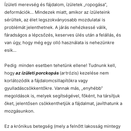
Ízületi merevség és fájdalom, ízületek „ropogása”,
deformációk… Mindezek miatt, amikor az ízületeink
sérültek, az élet legszokványosabb mozdulatai is
problémát jelenthetnek. A járás nehézkessé válik,
fáradságos a lépcsőzés, keserves ülés után a felállás, és
van úgy, hogy még egy olló használata is nehezünkre
esik…
Pedig minden esetben tehetünk ellene! Tudnunk kell,
hogy
az ízületi porckopás
(artrózis) kezelése nem
korlátozódik a fájdalomcsillapítókra vagy
gyulladáscsökkentőkre. Vannak más, „enyhébb”
megoldások is, melyek segítségével, főként, ha társítjuk
őket, jelentősen csökkenthetjük a fájdalmat, javíthatunk a
mozgásunkon.
Ez a krónikus betegség (mely a felnőtt lakosság mintegy