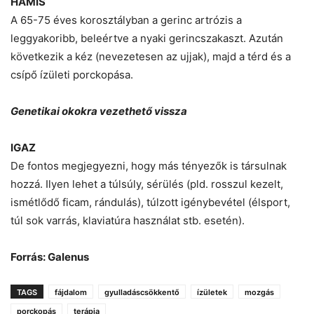
HAMIS
A 65-75 éves korosztályban a gerinc artrózis a
leggyakoribb, beleértve a nyaki gerincszakaszt. Azután
következik a kéz (nevezetesen az ujjak), majd a térd és a
csípő ízületi porckopása.
Genetikai okokra vezethető vissza
IGAZ
De fontos megjegyezni, hogy más tényezők is társulnak
hozzá. Ilyen lehet a túlsúly, sérülés (pld. rosszul kezelt,
ismétlődő ficam, rándulás), túlzott igénybevétel (élsport,
túl sok varrás, klaviatúra használat stb. esetén).
Forrás: Galenus
TAGS
fájdalom
gyulladáscsökkentő
ízületek
mozgás
porckopás
terápia