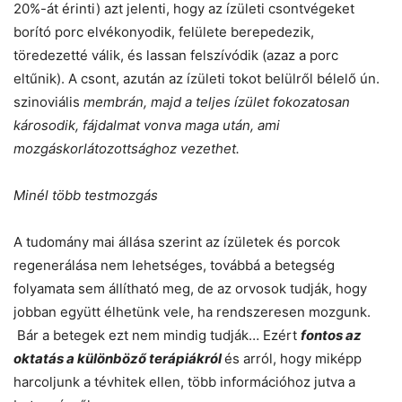
20%-át érinti) azt jelenti, hogy az ízületi csontvégeket
borító porc elvékonyodik, felülete berepedezik,
töredezetté válik, és lassan felszívódik (azaz a porc
eltűnik). A csont, azután az ízületi tokot belülről bélelő ún.
szinoviális
membrán, majd a teljes ízület fokozatosan
károsodik, fájdalmat vonva maga után, ami
mozgáskorlátozottsághoz vezethet.
Minél több testmozgás
A tudomány mai állása szerint az ízületek és porcok
regenerálása nem lehetséges, továbbá a betegség
folyamata sem állítható meg, de az orvosok tudják, hogy
jobban együtt élhetünk vele, ha rendszeresen mozgunk.
Bár a betegek ezt nem mindig tudják… Ezért
fontos az
oktatás a különböző terápiákról
és arról, hogy miképp
harcoljunk a tévhitek ellen, több információhoz jutva a