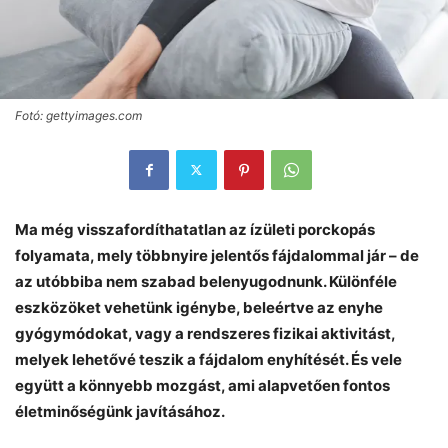
Fotó: gettyimages.com
Ma még visszafordíthatatlan az ízületi porckopás
folyamata, mely többnyire jelentős fájdalommal jár – de
az utóbbiba nem szabad belenyugodnunk. Különféle
eszközöket vehetünk igénybe, beleértve az enyhe
gyógymódokat, vagy a rendszeres fizikai aktivitást,
melyek lehetővé teszik a fájdalom enyhítését. És vele
együtt a könnyebb mozgást, ami alapvetően fontos
életminőségünk javításához.