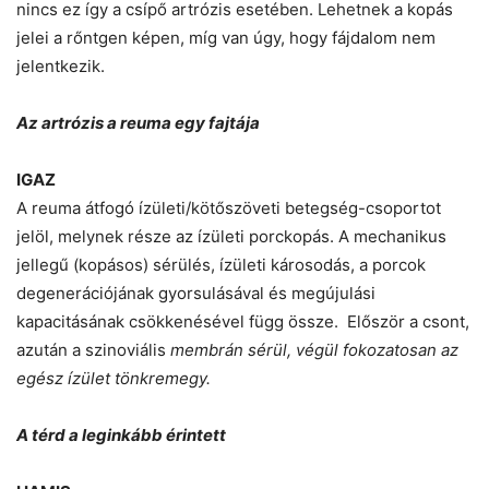
nincs ez így a csípő artrózis esetében. Lehetnek a kopás
jelei a rőntgen képen, míg van úgy, hogy fájdalom nem
jelentkezik.
Az artrózis a reuma egy fajtája
IGAZ
A reuma átfogó ízületi/kötőszöveti betegség-csoportot
jelöl, melynek része az ízületi porckopás. A mechanikus
jellegű (kopásos) sérülés, ízületi károsodás, a porcok
degenerációjának gyorsulásával és megújulási
kapacitásának csökkenésével függ össze. Először a csont,
azután a szinoviális
membrán sérül, végül fokozatosan az
egész ízület tönkremegy.
A térd a leginkább érintett