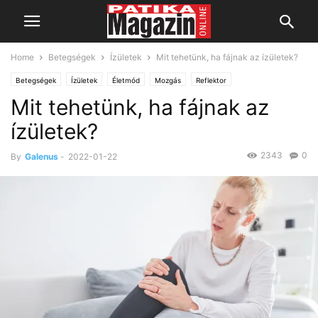
Home
Betegségek
Ízületek
Mit tehetünk, ha fájnak az ízületek?
Betegségek
Ízületek
Életmód
Mozgás
Reflektor
Mit tehetünk, ha fájnak az
ízületek?
2343
0
By
Galenus
-
2022-01-22