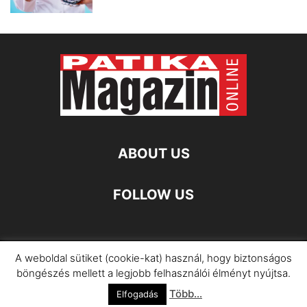
ABOUT US
FOLLOW US
A weboldal sütiket (cookie-kat) használ, hogy biztonságos
Impresszum
Adatkezelési Információ
böngészés mellett a legjobb felhasználói élményt nyújtsa.
Több...
©
Elfogadás