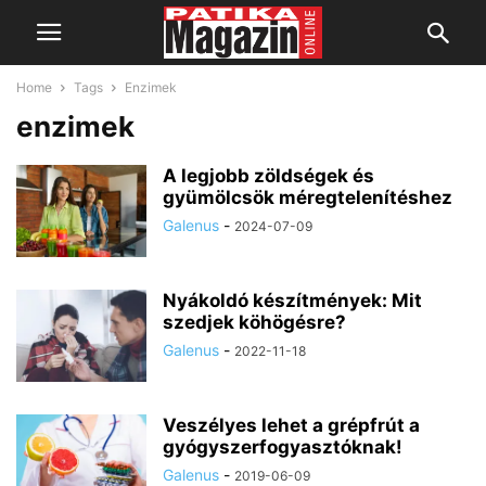
Home
Tags
Enzimek
enzimek
A legjobb zöldségek és
gyümölcsök méregtelenítéshez
Galenus
-
2024-07-09
Nyákoldó készítmények: Mit
szedjek köhögésre?
Galenus
-
2022-11-18
Veszélyes lehet a grépfrút a
gyógyszerfogyasztóknak!
Galenus
-
2019-06-09