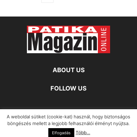
ABOUT US
FOLLOW US
A weboldal sütiket (cookie-kat) használ, hogy biztonságos
Impresszum
Adatkezelési Információ
böngészés mellett a legjobb felhasználói élményt nyújtsa.
Több...
©
Elfogadás