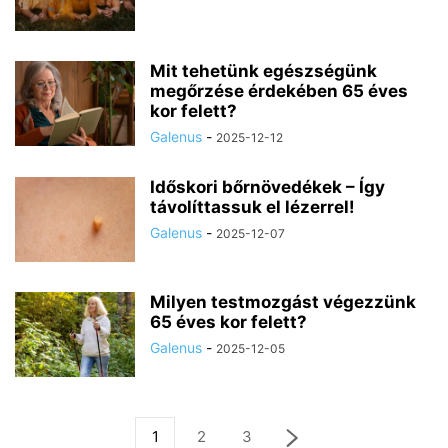
Mit tehetünk egészségünk
megőrzése érdekében 65 éves
kor felett?
Galenus
-
2025-12-12
Időskori bőrnövedékek – Így
távolíttassuk el lézerrel!
Galenus
-
2025-12-07
Milyen testmozgást végezzünk
65 éves kor felett?
Galenus
-
2025-12-05
1
2
3