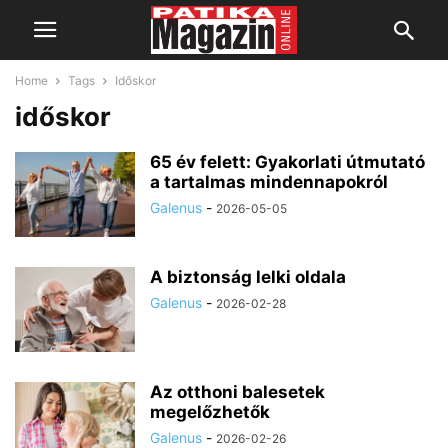
Home
Tags
Időskor
időskor
65 év felett: Gyakorlati útmutató
a tartalmas mindennapokról
Galenus
-
2026-05-05
A biztonság lelki oldala
Galenus
-
2026-02-28
Az otthoni balesetek
megelőzhetők
Galenus
-
2026-02-26