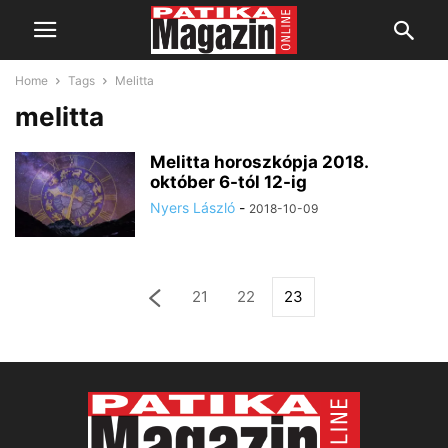
Home
Tags
Melitta
melitta
Melitta horoszkópja 2018.
október 6-tól 12-ig
Nyers László
-
2018-10-09
21
22
23