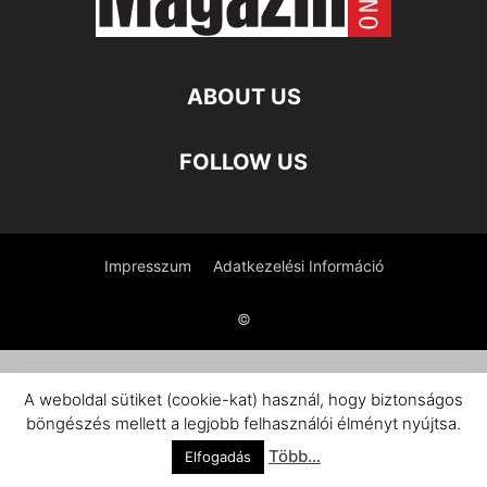
ABOUT US
FOLLOW US
Impresszum
Adatkezelési Információ
©
A weboldal sütiket (cookie-kat) használ, hogy biztonságos
böngészés mellett a legjobb felhasználói élményt nyújtsa.
Több...
Elfogadás