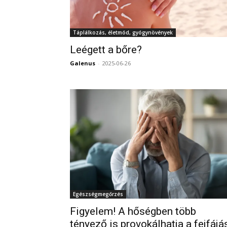
Táplálkozás, életmód, gyógynövények
Leégett a bőre?
Galenus
-
2025-06-26
Egészségmegőrzés
Figyelem! A hőségben több
tényező is provokálhatja a fejfájá