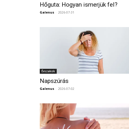
Hőguta: Hogyan ismerjük fel?
Galenus
-
2026-07-31
Évszakok
Napszúrás
Galenus
-
2026-07-02