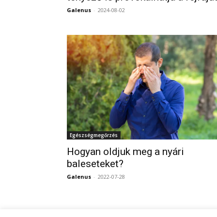
Galenus
-
2024-08-02
Egészségmegőrzés
Hogyan oldjuk meg a nyári
baleseteket?
Galenus
-
2022-07-28