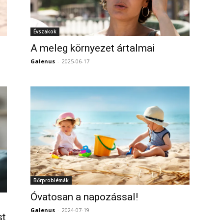
Évszakok
A meleg környezet ártalmai
Galenus
-
2025-06-17
0
0
Bőrproblémák
Óvatosan a napozással!
Galenus
-
2024-07-19
0
st