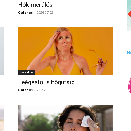
Hőkimerülés
Galenus
-
2026-07-22
0
0
N
Évszakok
Leégéstől a hőgutáig
Galenus
-
2025-08-16
0
0