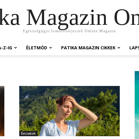
ika Magazin On
Egészségügyi Ismeretterjesztő Online Magazin
-Z-IG
ÉLETMÓD
PATIKA MAGAZIN CIKKEK
LAP
Évszakok