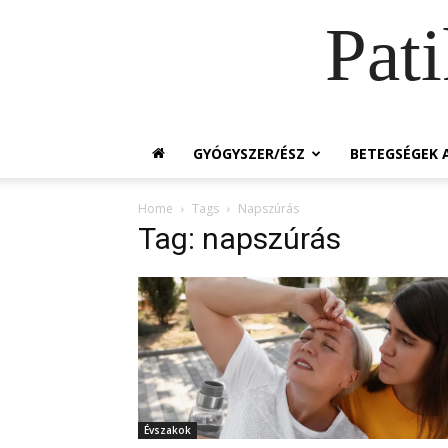
Pat
GYÓGYSZER/ÉSZ
BETEGSÉGEK A
Home
Tags
Napszúrás
Tag: napszúrás
Évszakok