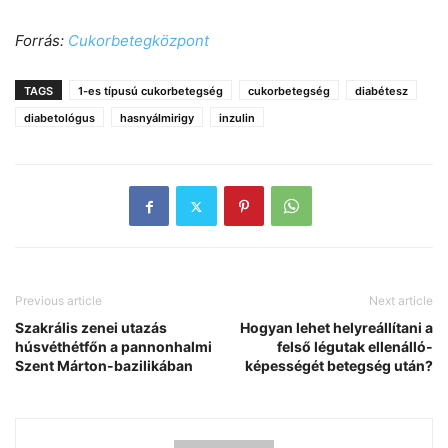
Forrás:
Cukorbetegközpont
TAGS
1-es típusú cukorbetegség
cukorbetegség
diabétesz
diabetológus
hasnyálmirigy
inzulin
Previous article
Next article
Szakrális zenei utazás
Hogyan lehet helyreállítani a
húsvéthétfőn a pannonhalmi
felső légutak ellenálló-
Szent Márton-bazilikában
képességét betegség után?