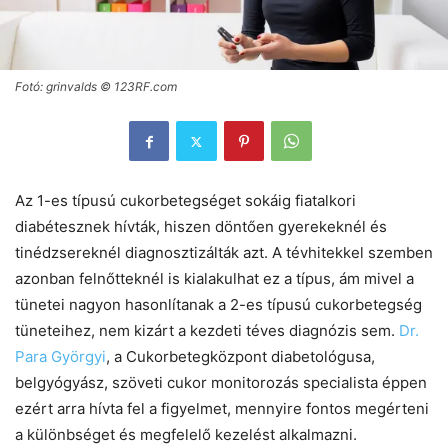
Fotó: grinvalds © 123RF.com
Az 1-es típusú cukorbetegséget sokáig fiatalkori
diabétesznek hívták, hiszen döntően gyerekeknél és
tinédzsereknél diagnosztizálták azt. A tévhitekkel szemben
azonban felnőtteknél is kialakulhat ez a típus, ám mivel a
tünetei nagyon hasonlítanak a 2-es típusú cukorbetegség
tüneteihez, nem kizárt a kezdeti téves diagnózis sem.
Dr.
Para Györgyi
, a Cukorbetegközpont diabetológusa,
belgyógyász, szöveti cukor monitorozás specialista éppen
ezért arra hívta fel a figyelmet, mennyire fontos megérteni
a különbséget és megfelelő kezelést alkalmazni.