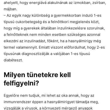
ahelyett, hogy energiává alakulnának az izmokban, zsírban,
májban.
– Az egyik nagy különbség a gyermekkorban induló 1-es
típusú cukorbetegség és a felnőttkori megjelenés közt,
hogy míg a gyerekek általában inzulinkezelésre szorulnak,
a felnőtteknek nem minden esetben szükséges azonnal
elkezdni az inzulinadást, főként, ha a hasnyálmirigy még
termel valamennyit. Emiatt viszont előfordulhat, hogy 2-es
típusúnak diagnosztizálják a valójában 1-es típusú
diabéteszt.
Milyen tünetekre kell
felfigyelni?
Egyelőre nem tudjuk, mi lehet az oka annak, hogy az
immunrendszer éppen a hasnyálmirigyet támadja meg,
vizsgálják a vírusok, a környezeti mérgező anyagok