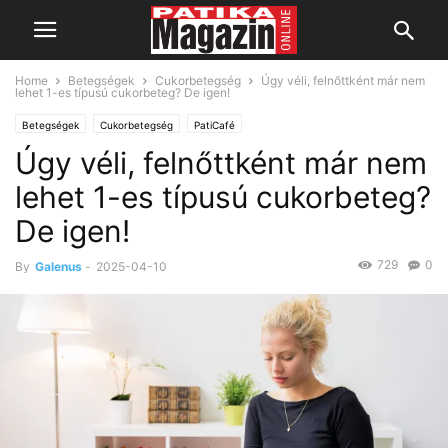
Home
Betegségek
Cukorbetegség
Úgy véli, felnőttként már nem
lehet 1-es típusú cukorbeteg? De igen!
Betegségek
Cukorbetegség
PatiCafé
Úgy véli, felnőttként már nem
lehet 1-es típusú cukorbeteg?
De igen!
729
0
By
Galenus
-
2025-04-10