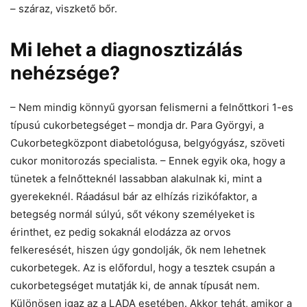
– száraz, viszkető bőr.
Mi lehet a diagnosztizálás
nehézsége?
– Nem mindig könnyű gyorsan felismerni a felnőttkori 1-es
típusú cukorbetegséget – mondja dr. Para Györgyi, a
Cukorbetegközpont diabetológusa, belgyógyász, szöveti
cukor monitorozás specialista. – Ennek egyik oka, hogy a
tünetek a felnőtteknél lassabban alakulnak ki, mint a
gyerekeknél. Ráadásul bár az elhízás rizikófaktor, a
betegség normál súlyú, sőt vékony személyeket is
érinthet, ez pedig sokaknál elodázza az orvos
felkeresését, hiszen úgy gondolják, ők nem lehetnek
cukorbetegek. Az is előfordul, hogy a tesztek csupán a
cukorbetegséget mutatják ki, de annak típusát nem.
Különösen igaz az a LADA esetében. Akkor tehát, amikor a