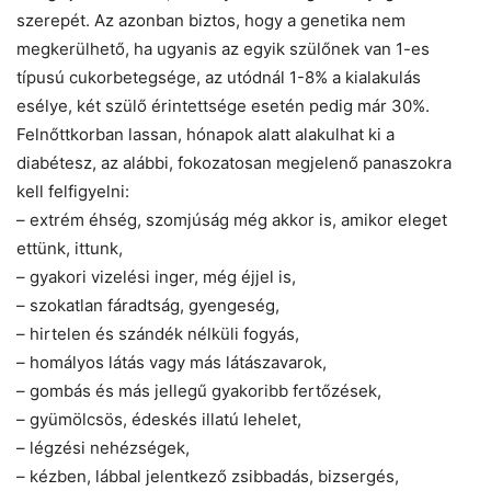
szerepét. Az azonban biztos, hogy a genetika nem
megkerülhető, ha ugyanis az egyik szülőnek van 1-es
típusú cukorbetegsége, az utódnál 1-8% a kialakulás
esélye, két szülő érintettsége esetén pedig már 30%.
Felnőttkorban lassan, hónapok alatt alakulhat ki a
diabétesz, az alábbi, fokozatosan megjelenő panaszokra
kell felfigyelni:
– extrém éhség, szomjúság még akkor is, amikor eleget
ettünk, ittunk,
– gyakori vizelési inger, még éjjel is,
– szokatlan fáradtság, gyengeség,
– hirtelen és szándék nélküli fogyás,
– homályos látás vagy más látászavarok,
– gombás és más jellegű gyakoribb fertőzések,
– gyümölcsös, édeskés illatú lehelet,
– légzési nehézségek,
– kézben, lábbal jelentkező zsibbadás, bizsergés,