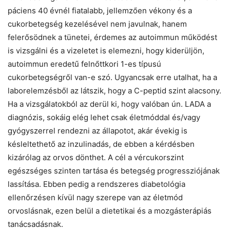
páciens 40 évnél fiatalabb, jellemzően vékony és a
cukorbetegség kezelésével nem javulnak, hanem
felerősödnek a tünetei, érdemes az autoimmun működést
is vizsgálni és a vizeletet is elemezni, hogy kiderüljön,
autoimmun eredetű felnőttkori 1-es típusú
cukorbetegségről van-e szó. Ugyancsak erre utalhat, ha a
laborelemzésből az látszik, hogy a C-peptid szint alacsony.
Ha a vizsgálatokból az derül ki, hogy valóban ún. LADA a
diagnózis, sokáig elég lehet csak életmóddal és/vagy
gyógyszerrel rendezni az állapotot, akár évekig is
késleltethető az inzulinadás, de ebben a kérdésben
kizárólag az orvos dönthet. A cél a vércukorszint
egészséges szinten tartása és betegség progressziójának
lassítása. Ebben pedig a rendszeres diabetológia
ellenőrzésen kívül nagy szerepe van az életmód
orvoslásnak, ezen belül a dietetikai és a mozgásterápiás
tanácsadásnak.