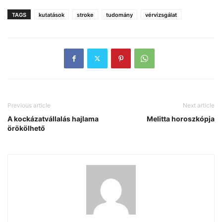
TAGS
kutatások
stroke
tudomány
vérvizsgálat
Previous article
Next article
A kockázatvállalás hajlama
Melitta horoszkópja
örökölhető