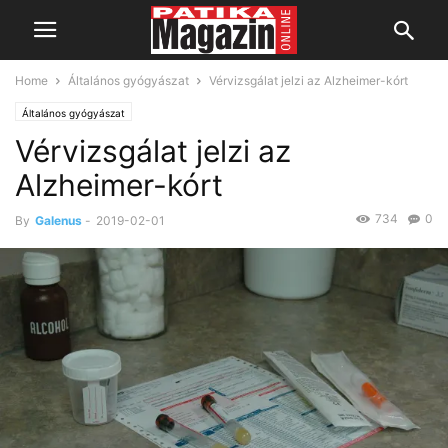
Home
Általános gyógyászat
Vérvizsgálat jelzi az Alzheimer-kórt
Általános gyógyászat
Vérvizsgálat jelzi az
Alzheimer-kórt
734
0
By
Galenus
-
2019-02-01