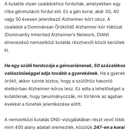
A kutatók olyan családokhoz fordultak, amelyekben egy
ritka génmutáció fordul elő. Ez a gén korai, akár 30, 40
vagy 50 évesen jelentkező Alzheimer-kórt okoz. A
családok a Dominánsan Öröklődő Alzheimer-kór Hálózat
(Dominantly Inherited Alzheimer’s Network, DIAN)
elnevezésű nemzetközi kutatás résztvevői közül kerültek
ki.
Ha egy szülő hordozója a génvariánsnak, 50 százalékos
valószínűséggel adja tovább a gyerekének.
Ha a gyerek
örökli, akkor szinte biztos, hogy a szülőhöz hasonló
életkorban Alzheimer-kóros lesz. Ez adta a lehetőséget a
kutatóknak, hogy tanulmányozzák, mi történik az agyban
évekkel a tünetek jelentkezése előtt.
A nemzetközi kutatás DNS-vizsgálatában részt vevő több
mint 400 alany adatait elemezték, közülük
247-en a korai