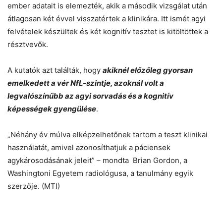
ember adatait is elemezték, akik a második vizsgálat után
átlagosan két évvel visszatértek a klinikára. Itt ismét agyi
felvételek készültek és két kognitív tesztet is kitöltöttek a
résztvevők.
A kutatók azt találták, hogy
akiknél előzőleg gyorsan
emelkedett a vér NfL-szintje, azoknál volt a
legvalószínűbb az agyi sorvadás és a kognitív
képességek gyengülése
.
„Néhány év múlva elképzelhetőnek tartom a teszt klinikai
használatát, amivel azonosíthatjuk a páciensek
agykárosodásának jeleit” – mondta Brian Gordon, a
Washingtoni Egyetem radiológusa, a tanulmány egyik
szerzője. (MTI)