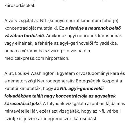
károsodásokat.
A vérvizsgálat az NfL (könnyű neurofilamentum fehérje)
koncentrációját mutatja ki. Ez
a fehérje a neuronok belső
vázában fordul elő
. Amikor az agyi neuronok károsodnak
vagy elhalnak, a fehérje az agyi-gerincvelői folyadékba,
onnan a véráramba szivárog – olvasható a
medicalxpress.com hírportálon.
A St. Louis-i Washingtoni Egyetem orvostudományi kara és
a németországi Neurodegeneratív Betegségek Központja
kutatói kimutatták, hogy
az NfL agyi-gerincvelői
folyadékban talált nagy koncentrációja az agysejtek
károsodását jelzi
. A folyadék vizsgálata azonban fájdalmas
mintavétellel jár, ezért azt vizsgálták, hogy az NfL vérbeli
szintje is jelzi-e az idegrendszeri károsodást.