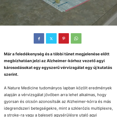
Már a feledékenység és a többi tünet megjelenése előtt
megbízhatóan jelzi az Alzheimer-kórhoz vezető agyi
károsodásokat egy egyszerű vérvizsgálat egy új kutatás
szerint.
A Nature Medicine tudományos lapban közölt eredmények
alapján a vérvizsgálat jövőben arra lehet alkalmas, hogy
gyorsan és olcsón azonosítsák az Alzheimer-kórra és más
idegrendszeri betegségekre, mint a szklerózis multiplexre,
a stroke-ra vagy a baleseti agysérülésre utaló agyi