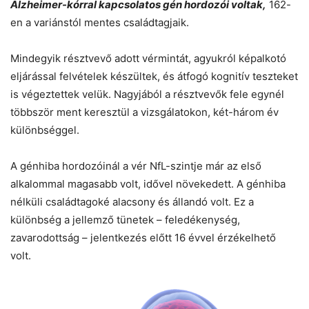
Alzheimer-kórral kapcsolatos gén hordozói voltak,
162-
en a variánstól mentes családtagjaik.
Mindegyik résztvevő adott vérmintát, agyukról képalkotó
eljárással felvételek készültek, és átfogó kognitív teszteket
is végeztettek velük. Nagyjából a résztvevők fele egynél
többször ment keresztül a vizsgálatokon, két-három év
különbséggel.
A génhiba hordozóinál a vér NfL-szintje már az első
alkalommal magasabb volt, idővel növekedett. A génhiba
nélküli családtagoké alacsony és állandó volt. Ez a
különbség a jellemző tünetek – feledékenység,
zavarodottság – jelentkezés előtt 16 évvel érzékelhető
volt.