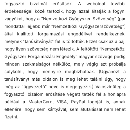
fogyasztó bizalmát erősítsék. A weboldal további
érdekességei közé tartozik, hogy azzal áltatják a fogyni
vágyókat, hogy a “Nemzetközi Gyógyszer Szövetség” (pár
mondattal lejjebb már “Nemzetközi Gyógyszerszövetség”)
által kiállított forgalmazási engedéllyel rendelkeznek,
melynek “tanúsítványát” fel is töltötték. Ezzel csak az a baj,
hogy ilyen szövetség nem létezik. A feltöltött “Nemzetközi
Gyógyszer Forgalmazási Engedély” magyar szövege pedig
minden szakmaiságot nélkülöz, mely végig azt próbálja
sulykolni, hogy mennyire megbízhatóak. (Ugyanezt a
tanúsítványt más oldalon is meg lehet találni úgy, hogy
még az “ügyvezető” neve is megegyezik.) Valószínűleg a
fogyasztói bizalom erősítése végett tették fel a honlapra
például a MasterCard, VISA, PayPal logóját is, annak
ellenére, hogy sem kártyával, sem átutalással nem lehet
fizetni.