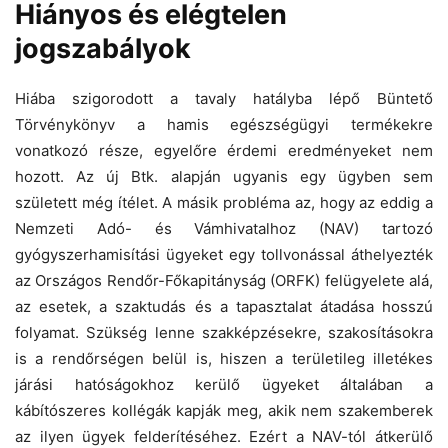
Hiányos és elégtelen
jogszabályok
Hiába szigorodott a tavaly hatályba lépő Büntető
Törvénykönyv a hamis egészségügyi termékekre
vonatkozó része, egyelőre érdemi eredményeket nem
hozott. Az új Btk. alapján ugyanis egy ügyben sem
született még ítélet. A másik probléma az, hogy az eddig a
Nemzeti Adó- és Vámhivatalhoz (NAV) tartozó
gyógyszerhamisítási ügyeket egy tollvonással áthelyezték
az Országos Rendőr-Főkapitányság (ORFK) felügyelete alá,
az esetek, a szaktudás és a tapasztalat átadása hosszú
folyamat. Szükség lenne szakképzésekre, szakosításokra
is a rendőrségen belül is, hiszen a területileg illetékes
járási hatóságokhoz kerülő ügyeket általában a
kábítószeres kollégák kapják meg, akik nem szakemberek
az ilyen ügyek felderítéséhez. Ezért a NAV-tól átkerülő