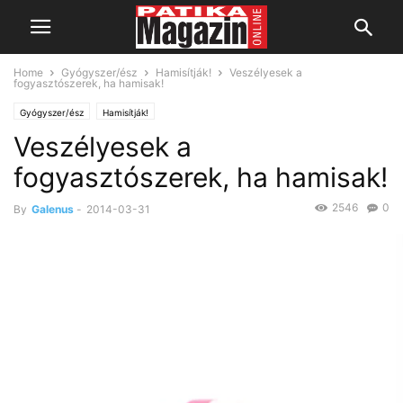
Home
Gyógyszer/ész
Hamisítják!
Veszélyesek a
fogyasztószerek, ha hamisak!
Gyógyszer/ész
Hamisítják!
Veszélyesek a
fogyasztószerek, ha hamisak!
2546
0
By
Galenus
-
2014-03-31