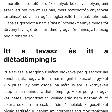
ismeretlen eredetű pirulák (melyek közül van olyan, ami
azért lett betiltva az EU-ban, mert pszichotróp anyagokat
tartalmaz) súlyosan egészségkárosító hatásúak lehetnek.
Hiába szigorodott a hamisítást bűncselekménnyé minősítőt
törvény tavaly, érdemi eredmény egyelőre nincs, a hatóság
pedig tehetetlen.
Itt a tavasz és itt a
diétadömping is
Itt a tavasz, a lengébb ruhákat előkapva pedig szomorúan
konstatáljuk, hogy a télen már megint felkúszott egy-két
kiló plusz. Így nem csoda, ha március-április környékén
szép lassan beindul a diétadömping. Mikor pedig az egy-
két hetes, átgondolatlan villámdiéták nem hoznak átütő
sikert, sokan nem csak a “sima” táplálék kiegészítőket
hívják segítségül, hanem az internetes fórumok tanácsain