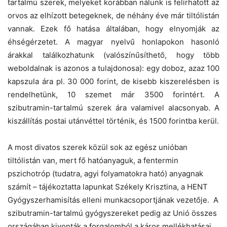
tartalmú szerek, melyeket korábban nálunk is felírhatott az
orvos az elhízott betegeknek, de néhány éve már tiltólistán
vannak. Ezek fő hatása általában, hogy elnyomják az
éhségérzetet. A magyar nyelvű honlapokon hasonló
árakkal találkozhatunk (valószínűsíthető, hogy több
weboldalnak is azonos a tulajdonosa): egy doboz, azaz 100
kapszula ára pl. 30 000 forint, de kisebb kiszerelésben is
rendelhetünk, 10 szemet már 3500 forintért. A
szibutramin-tartalmú szerek ára valamivel alacsonyab. A
kiszállítás postai utánvéttel történik, és 1500 forintba kerül.
A most divatos szerek közül sok az egész unióban
tiltólistán van, mert fő hatóanyaguk, a fentermin
pszichotróp (tudatra, agyi folyamatokra ható) anyagnak
számít – tájékoztatta lapunkat Székely Krisztina, a HENT
Gyógyszerhamisítás elleni munkacsoportjának vezetője. A
szibutramin-tartalmú gyógyszereket pedig az Unió összes
országában kivonták a forgalomból a káros mellékhatásai