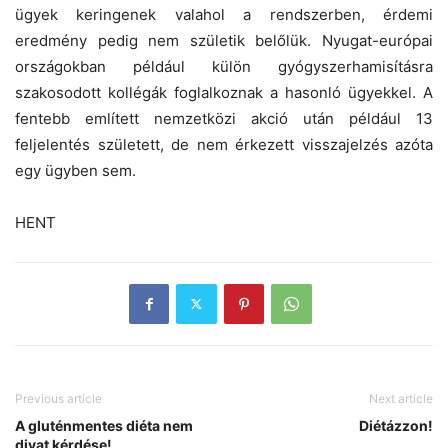
ügyek keringenek valahol a rendszerben, érdemi
eredmény pedig nem születik belőlük. Nyugat-európai
országokban például külön gyógyszerhamisításra
szakosodott kollégák foglalkoznak a hasonló ügyekkel. A
fentebb említett nemzetközi akció után például 13
feljelentés született, de nem érkezett visszajelzés azóta
egy ügyben sem.
HENT
Previous article
Next article
A gluténmentes diéta nem
Diétázzon!
divat kérdése!