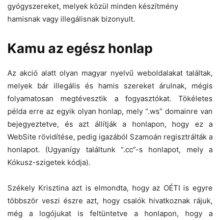
gyógyszereket, melyek közül minden készítmény
hamisnak vagy illegálisnak bizonyult.
Kamu az egész honlap
Az akció alatt olyan magyar nyelvű weboldalakat találtak,
melyek bár illegális és hamis szereket árulnak, mégis
folyamatosan megtévesztik a fogyasztókat. Tökéletes
példa erre az egyik olyan honlap, mely “.ws” domainre van
bejegyeztetve, és azt állítják a honlapon, hogy ez a
WebSite rövidítése, pedig igazából Szamoán regisztrálták a
honlapot. (Ugyanígy találtunk “.cc”-s honlapot, mely a
Kókusz-szigetek kódja).
Székely Krisztina azt is elmondta, hogy az OÉTI is egyre
többször veszi észre azt, hogy csalók hivatkoznak rájuk,
még a logójukat is feltüntetve a honlapon, hogy a