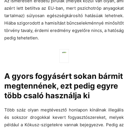
Az ismeretlen eredetű pirulák (melyek közül van olyan, ami
azért lett betiltva az EU-ban, mert pszichotróp anyagokat
tartalmaz) súlyosan egészségkárosító hatásúak lehetnek.
Hiába szigorodott a hamisítást bűncselekménnyé minősítőt
törvény tavaly, érdemi eredmény egyelőre nincs, a hatóság
pedig tehetetlen.
A gyors fogyásért sokan bármit
megtennének, ezt pedig egyre
több csaló használja ki
Több száz olyan megtévesztő honlapon kínálnak illegális
és sokszor drogokkal kevert fogyasztószereket, melyek
például a Kókusz-szigetekre vannak bejegyezve. Pedig az