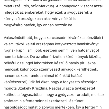
miatt (szélütés, szívinfarktus). A honlapokon viszont azzal
hitegetik az embereket, hogy ezek a gyógyszerek a
környező országokban akár vény nélkül is
megvásárolhatóak, így onnan hozzák be.
Valúszínűsíthető, hogy a karcsúsodni kívánók a pénzükért
valami távol-keleti országban kotyvasztott hamisítványt
fognak kapni, ami jobb esetben semmilyen hatóanyagot
nem tartalmaz. De az ellenőrizetlen körülmények között,
például dzsungel laborokban készülő hamis pirulákba
nemcsak különböző szennyezett anyagok kerülhetnek,
hanem sokszor amfetaminnal (élénkítő hatású
kábítószerrel) ütik fel őket, hogy a fogyasztó rászokjon –
mondta Székely Krisztina. Ráadásul azt a tévképzetet
keltheti a fogyasztóban, hogy a gyógyszer eredeti, mert az
amfetamin a fenterminnel szerkezeti- és tüneti
hasonlóságot mutat bizonyos mértékben. Így a fentermin