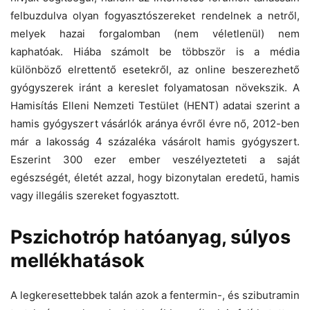
felbuzdulva olyan fogyasztószereket rendelnek a netről,
melyek hazai forgalomban (nem véletlenül) nem
kaphatóak. Hiába számolt be többször is a média
különböző elrettentő esetekről, az online beszerezhető
gyógyszerek iránt a kereslet folyamatosan növekszik. A
Hamisítás Elleni Nemzeti Testület (HENT) adatai szerint a
hamis gyógyszert vásárlók aránya évről évre nő, 2012-ben
már a lakosság 4 százaléka vásárolt hamis gyógyszert.
Eszerint 300 ezer ember veszélyezteteti a saját
egészségét, életét azzal, hogy bizonytalan eredetű, hamis
vagy illegális szereket fogyasztott.
Pszichotróp hatóanyag, súlyos
mellékhatások
A legkeresettebbek talán azok a fentermin-, és szibutramin