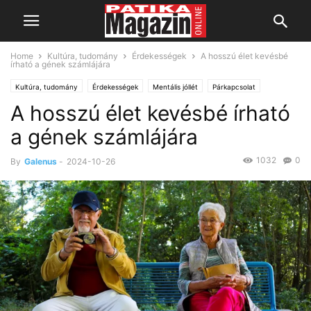
Home
Kultúra, tudomány
Érdekességek
A hosszú élet kevésbé
írható a gének számlájára
Kultúra, tudomány
Érdekességek
Mentális jóllét
Párkapcsolat
A hosszú élet kevésbé írható
a gének számlájára
1032
0
By
Galenus
-
2024-10-26