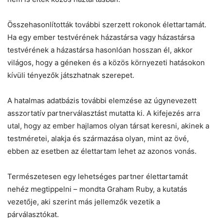
Összehasonlították további szerzett rokonok élettartamát.
Ha egy ember testvérének házastársa vagy házastársa
testvérének a házastársa hasonlóan hosszan él, akkor
világos, hogy a géneken és a közös környezeti hatásokon
kívüli tényezők játszhatnak szerepet.
A hatalmas adatbázis további elemzése az úgynevezett
asszortatív partnerválasztást mutatta ki. A kifejezés arra
utal, hogy az ember hajlamos olyan társat keresni, akinek a
testméretei, alakja és származása olyan, mint az övé,
ebben az esetben az élettartam lehet az azonos vonás.
Természetesen egy lehetséges partner élettartamát
nehéz megtippelni – mondta Graham Ruby, a kutatás
vezetője, aki szerint más jellemzők vezetik a
párválasztókat.