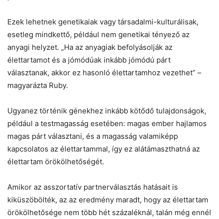
Ezek lehetnek genetikaiak vagy társadalmi-kulturálisak,
esetleg mindkettő, például nem genetikai tényező az
anyagi helyzet. „Ha az anyagiak befolyásolják az
élettartamot és a jómódúak inkább jómódú párt
választanak, akkor ez hasonló élettartamhoz vezethet” –
magyarázta Ruby.
Ugyanez történik génekhez inkább kötődő tulajdonságok,
például a testmagasság esetében: magas ember hajlamos
magas párt választani, és a magasság valamiképp
kapcsolatos az élettartammal, így ez alátámaszthatná az
élettartam örökölhetőségét.
Amikor az asszortatív partnerválasztás hatásait is
kiküszöbölték, az az eredmény maradt, hogy az élettartam
örökölhetősége nem több hét százaléknál, talán még ennél