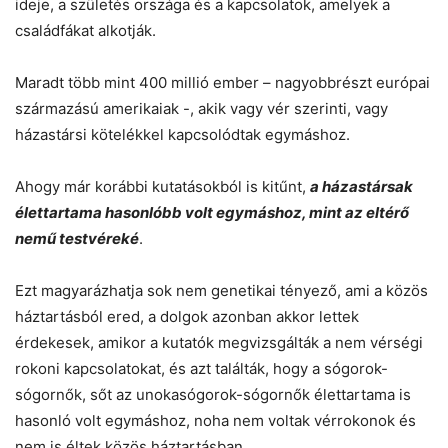
ideje, a születés országa és a kapcsolatok, amelyek a
családfákat alkotják.
Maradt több mint 400 millió ember – nagyobbrészt európai
származású amerikaiak -, akik vagy vér szerinti, vagy
házastársi kötelékkel kapcsolódtak egymáshoz.
Ahogy már korábbi kutatásokból is kitűnt,
a házastársak
élettartama hasonlóbb volt egymáshoz, mint az eltérő
nemű testvéreké
.
Ezt magyarázhatja sok nem genetikai tényező, ami a közös
háztartásból ered, a dolgok azonban akkor lettek
érdekesek, amikor a kutatók megvizsgálták a nem vérségi
rokoni kapcsolatokat, és azt találták, hogy a sógorok-
sógornők, sőt az unokasógorok-sógornők élettartama is
hasonló volt egymáshoz, noha nem voltak vérrokonok és
nem is éltek közös háztartásban.