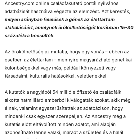
Ancestry.com online családfakutató portál nyilvános
adatbázisát használva végezte az elemzést. Azt keresték,
milyen arányban felelősek a gének az élettartam
alakulásáért, amelynek örökölhetőségét korábban 15-30
százalékra becsülték.
Az örökölhetőség az mutatja, hogy egy vonás – ebben az
esetben az élettartam – mennyire magyarázható genetikai
különbségekkel vagy más, például környezeti vagy
társadalmi, kulturális hatásokkal, véletlenekkel.
A kutatók a nagyjából 54 millió előfizető és családfáik
alkotta hatmilliárd emberből kiválogatták azokat, akik még
élnek, valamint egyszerűsítettek az adatbázison, hogy
mindenki csak egyszer szerepeljen. Az Ancestry még a
kutatás előtt eltávolított minden adatot, ami alapján
azonosítható lenne valaki, maradt a születés és a halál