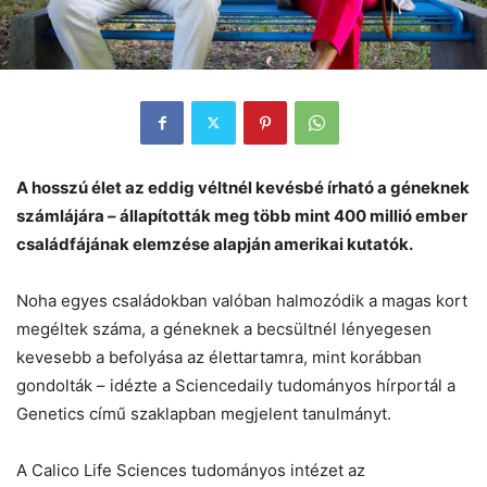
A hosszú élet az eddig véltnél kevésbé írható a géneknek
számlájára – állapították meg több mint 400 millió ember
családfájának elemzése alapján amerikai kutatók.
Noha egyes családokban valóban halmozódik a magas kort
megéltek száma, a géneknek a becsültnél lényegesen
kevesebb a befolyása az élettartamra, mint korábban
gondolták – idézte a Sciencedaily tudományos hírportál a
Genetics című szaklapban megjelent tanulmányt.
A Calico Life Sciences tudományos intézet az