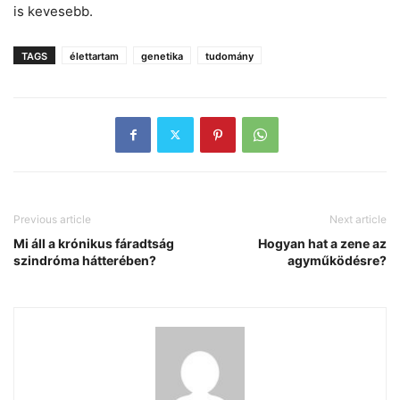
is kevesebb.
TAGS
élettartam
genetika
tudomány
Previous article
Next article
Mi áll a krónikus fáradtság
Hogyan hat a zene az
szindróma hátterében?
agyműködésre?