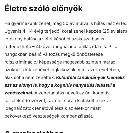
Életre szóló előnyök
Ha gyermekünk zenél, még 50 év múlva is hálás lesz érte…
Ugyanis 4–14 évig terjedő, korai zenei képzés (25 év alatt)
jótékony hatása az élet későbbi szakaszaiban is
felfedezhető – 40 évet meghaladó leállás után is. Pl. a
hangokban
beálló változás megkülönböztetése
(
diszkrimináció
)
képessége magasabb szinten marad,
azoknál, akik zenével foglalkoztak, mint azok esetében,
akik soha nem zenéltek.
Különféle tanulmányok kiemelik
azt az előnyt is, hogy a kognitív hanyatlás lelassul a
zenészeknél.
A zenetanulás növeli az ún. kognitív
tartalékot (rezervet): az élet során kialakult ezek az
ideghálózatok lehetővé teszik az életkor miatt
bekövetkező veszteségek kompenzálását.