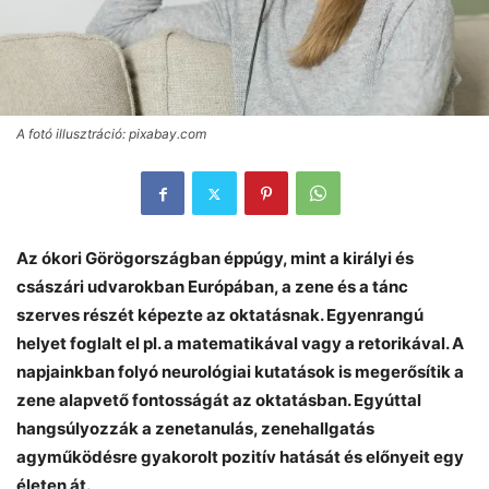
A fotó illusztráció: pixabay.com
Az ókori Görögországban éppúgy, mint a királyi és
császári udvarokban Európában, a zene és a tánc
szerves részét képezte az oktatásnak. Egyenrangú
helyet foglalt el pl. a matematikával vagy a retorikával. A
napjainkban folyó neurológiai kutatások is megerősítik a
zene alapvető fontosságát az oktatásban. Egyúttal
hangsúlyozzák a zenetanulás, zenehallgatás
agyműködésre gyakorolt pozitív hatását és előnyeit egy
életen át.