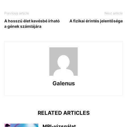
Previous article
Next article
A hosszú élet kevésbé írható
A fizikai érintés jelentősége
a gének számlájára
Galenus
RELATED ARTICLES
MRI-vizsgálat