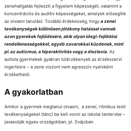
zenehallgatás fejleszti a figyelem képességét, valamint a
koncentrációs és auditív képességeket, amelyek elősegítik
az olvasni tanulást. További érdekesség, hogy
a zenei
tevékenységek különösen jótékony hatással vannak
azon gyerekek fejlődésére, akik olyan idegi-fejlődési
rendellenességekkel, egyéb zavarokkal küzdenek, mint
pl. az autizmus, a hiperaktivitás vagy a diszlexia
. Az
autista gyermekek gyakran túlérzékenyek az érzékszervi
ingerlésre – a zene viszont nem agresszív nyelvként
érzékelhető.
A gyakorlatban
Amikor a gyermek megtanul olvasni, a zenei, ritmikus testi
tevékenységeket (tánc) be kell vonni az iskolai tantervbe –
javasolják egyes országokban, pl. Svájcban.