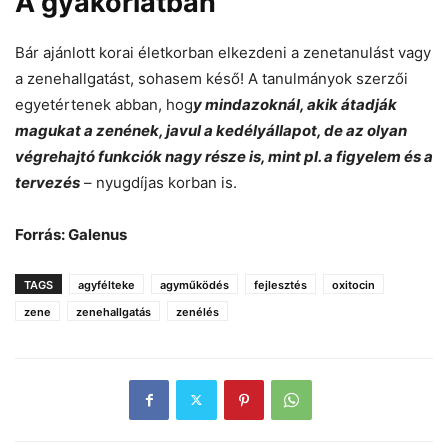
A gyakorlatban
Bár ajánlott korai életkorban elkezdeni a zenetanulást vagy
a zenehallgatást, sohasem késő! A tanulmányok szerzői
egyetértenek abban, hog
y mindazoknál, akik átadják
magukat a zenének, javul a kedélyállapot, de az olyan
végrehajtó funkciók nagy része is, mint pl. a figyelem és a
tervezés
– nyugdíjas korban is.
Forrás: Galenus
TAGS
agyfélteke
agyműködés
fejlesztés
oxitocin
zene
zenehallgatás
zenélés