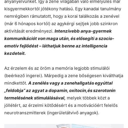
anyanyelvünket. Így a zene világában való elmélyülés már
kisgyermekkortól jótékony hatású. Egy kanadai tanulmány
nemrégiben rámutatott, hogy a korai találkozás a zenével
(már 6 hónapos kortól) az agykérgi sejtjek jobb szinkron
aktivitását eredményezi.
Intenzívebb anya-gyermek
kommunikációt von maga után, és elősegíti a szocio-
emotív fejlődést – láthatjuk benne az intelligencia
kezdeteit.
Az érzelem és az öröm a memória legjobb stimulálói
(beérkező ingerei). Márpedig a zene bőségesen kiválthatja
mindkettőt.
A zenélés vagy a zenehallgatás egyúttal
„feldobja” az agyat a dopamin, oxitocin,és szerotonin
termelésének stimulálásával,
melyek többek közt a
jóllétért, az érzelmi kötődésért és a motivációért felelős
neurotranszmitterek (ingerületátvivő anyagok).