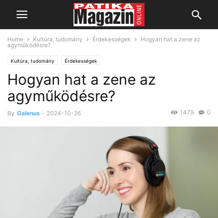
Home
Kultúra, tudomány
Érdekességek
Hogyan hat a zene az
agyműködésre?
Kultúra, tudomány
Érdekességek
Hogyan hat a zene az
agyműködésre?
1479
0
By
Galenus
-
2024-10-26