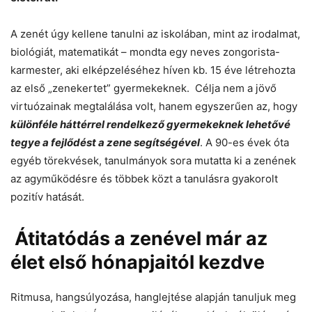
A zenét úgy kellene tanulni az iskolában, mint az irodalmat,
biológiát, matematikát – mondta egy neves zongorista-
karmester, aki elképzeléséhez híven kb. 15 éve létrehozta
az első „zenekertet” gyermekeknek. Célja nem a jövő
virtuózainak megtalálása volt, hanem egyszerűen az, hogy
különféle háttérrel rendelkező gyermekeknek lehetővé
tegye a fejlődést a zene segítségével
. A 90-es évek óta
egyéb törekvések, tanulmányok sora mutatta ki a zenének
az agyműködésre és többek közt a tanulásra gyakorolt
pozitív hatását.
Átitatódás a zenével már az
élet első hónapjaitól kezdve
Ritmusa, hangsúlyozása, hanglejtése alapján tanuljuk meg