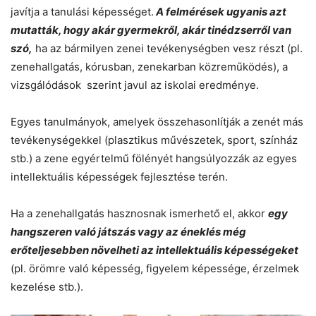
javítja a tanulási képességet.
A felmérések ugyanis azt
mutatták, hogy akár gyermekről, akár tinédzserről van
szó,
ha az bármilyen zenei tevékenységben vesz részt (pl.
zenehallgatás, kórusban, zenekarban közreműködés), a
vizsgálódások szerint javul az iskolai eredménye.
Egyes tanulmányok, amelyek összehasonlítják a zenét más
tevékenységekkel (plasztikus művészetek, sport, színház
stb.) a zene egyértelmű fölényét hangsúlyozzák az egyes
intellektuális képességek fejlesztése terén.
Ha a zenehallgatás hasznosnak ismerhető el, akkor
egy
hangszeren való játszás vagy az éneklés még
erőteljesebben növelheti az intellektuális képességeket
(pl. örömre való képesség, figyelem képessége, érzelmek
kezelése stb.).