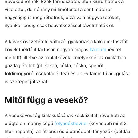
növekedhetnek. Ezek természetes úton kiürülhetnek a
vizelettel, de néhány millimétertől a centiméteres
nagyságig is megnőhetnek, elzárva a húgyvezetéket,
ilyenkor pedig csak beavatkozással távolíthatók el.
A kövek összetétele változó: gyakoriak a kalcium-foszfát
kövek (például tartósan nagyon magas
kalcium
bevitel
mellett), illetve az oxalátkövek, amelyeknél az oxalátban
gazdag ételek (pl. kakaó, cékla, sóska, spenót,
földimogyoró, csokoládé, tea) és a C-vitamin túladagolása
is szerepet játszhat.
Mitől függ a vesekő?
A vesekövesség kialakulásának kockázatát növelheti az
elégtelen mennyiségű
folyadékbevitel
(kevesebb mint 2
liter naponta), az étrendi és életmódbeli tényezők (például