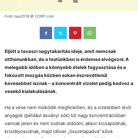
Fotó: nau2018 © 123RF.com
Eljött a tavaszi nagytakarítás ideje, amit nemcsak
otthonunkban, de a testünkben is érdemes elvégezni. A
melegebb időben a könnyebb ételek fogyasztása és a
fokozott mozgás közben sokan észrevétlenül
kevesebbet isznak – a koncentrált vizelet pedig kedvez a
vesekő kialakulásának.
Ha a vese nem működik megfelelően, és a vizeletben lévő
anyagok (például ásványi sók) túl nagy koncentrációban
vannak jelen és nem tudnak oldódni, akkor kicsapódnak,
kristályosodnak, majd idővel „összetapadva” kővé