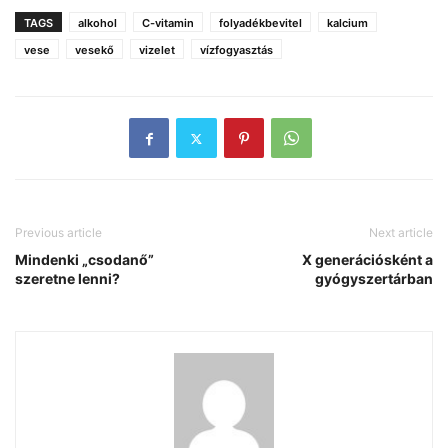
TAGS
alkohol
C-vitamin
folyadékbevitel
kalcium
vese
vesekő
vizelet
vízfogyasztás
Previous article
Next article
Mindenki „csodanő”
X generációsként a
szeretne lenni?
gyógyszertárban