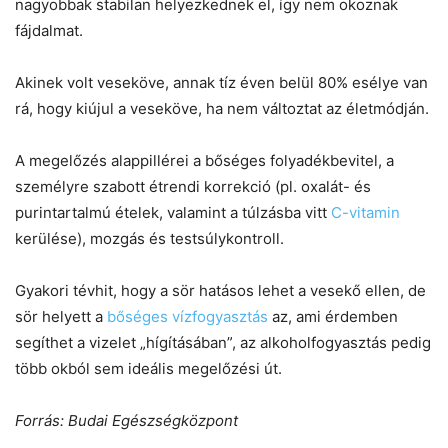
nagyobbak stabilan helyezkednek el, így nem okoznak
fájdalmat.
Akinek volt veseköve, annak tíz éven belül 80% esélye van
rá, hogy kiújul a veseköve, ha nem változtat az életmódján.
A megelőzés alappillérei a bőséges folyadékbevitel, a
személyre szabott étrendi korrekció (pl. oxalát- és
purintartalmú ételek, valamint a túlzásba vitt
C-vitamin
kerülése), mozgás és testsúlykontroll.
Gyakori tévhit, hogy a sör hatásos lehet a vesekő ellen, de
sör helyett a
bőséges vízfogyasztás
az, ami érdemben
segíthet a vizelet „hígításában”, az alkoholfogyasztás pedig
több okból sem ideális megelőzési út.
Forrás: Budai Egészségközpont