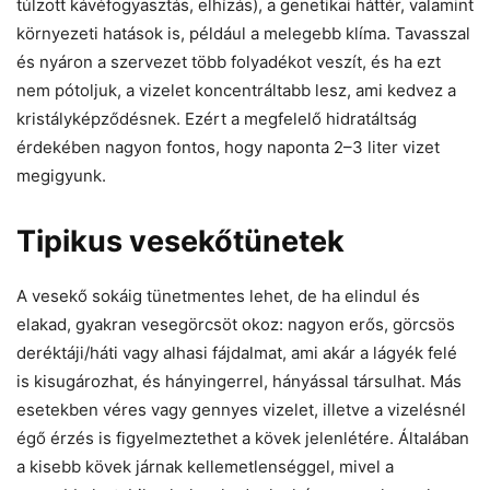
túlzott kávéfogyasztás, elhízás), a genetikai háttér, valamint
környezeti hatások is, például a melegebb klíma. Tavasszal
és nyáron a szervezet több folyadékot veszít, és ha ezt
nem pótoljuk, a vizelet koncentráltabb lesz, ami kedvez a
kristályképződésnek. Ezért a megfelelő hidratáltság
érdekében nagyon fontos, hogy naponta 2–3 liter vizet
megigyunk.
Tipikus vesekőtünetek
A vesekő sokáig tünetmentes lehet, de ha elindul és
elakad, gyakran vesegörcsöt okoz: nagyon erős, görcsös
deréktáji/háti vagy alhasi fájdalmat, ami akár a lágyék felé
is kisugározhat, és hányingerrel, hányással társulhat. Más
esetekben véres vagy gennyes vizelet, illetve a vizelésnél
égő érzés is figyelmeztethet a kövek jelenlétére. Általában
a kisebb kövek járnak kellemetlenséggel, mivel a