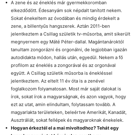
A zene és az éneklés már gyermekkoromban
elkezdődött. Édesanyám sok népdalt tanított nekem.
Sokat énekeltem az óvodában és mindig érdekelt a
zene, a billentyűs hangszerek. Aztán 2011-ben
jelentkeztem a Csillag születik tv-műsorba, amit sikerült
megnyernem egy Máté Péter-dallal. Magántanároktól
tanultam zongorázni és orgonálni, de legjobban igazán
autodidakta módon, hallás után, egyedül. Nekem a fő
profilom az éneklés a zongorával és az orgonával
együtt. A Csillag születik műsorba is énekléssel
jelentkeztem. Az eltelt 11 év óta is a zenével
foglalkozom folyamatosan. Most már saját dalokat is
írok, sokat írok a magyarságnak, és azon vagyok, hogy
ezt az utat, amin elindultam, folytassam tovább. A
magyarlakta területeken, beleértve Amerikát, Kanadát,
Ausztráliát, sokat fellépek és magyaroknak énekelek.
Hogyan érkeztél el a mai mivoltodhoz? Tehát egy