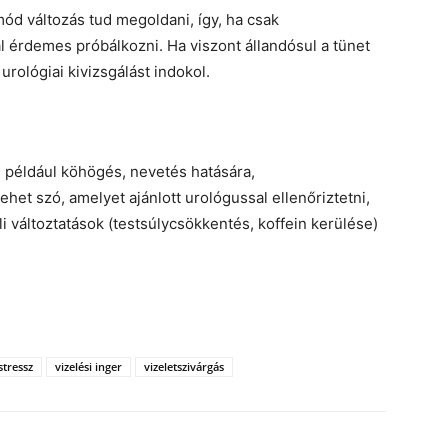
ód változás tud megoldani, így, ha csak
l érdemes próbálkozni. Ha viszont állandósul a tünet
 urológiai kivizsgálást indokol.
, például köhögés, nevetés hatására,
ehet szó, amelyet ajánlott urológussal ellenőriztetni,
 változtatások (testsúlycsökkentés, koffein kerülése)
stressz
vizelési inger
vizeletszivárgás