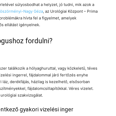
letével súlyosbodhat a helyzet, jó tudni, mik azok a
Böszörményi-Nagy Géza
, az Urológiai Központ – Prima
problémákra hívta fel a figyelmet, amelyek
s ellátást igényelnek.
ógushoz fordulni?
zer találkozik a hólyaghuruttal, vagy közkeletű, téves
izelési ingerrel, fájdalommal járó fertőzés enyhe
i láz, derékfájás, házilag is kezelhető, elsősorban
zítményekkel, fájdalomcsillapítókkal. Véres vizelet.
urológiai szakvizsgálat.
ntkező gyakori vizelési inger