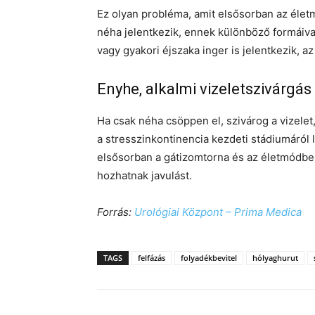
Ez olyan probléma, amit elsősorban az életm
néha jelentkezik, ennek különböző formáiva
vagy gyakori éjszaka inger is jelentkezik, az
Enyhe, alkalmi vizeletszivárgás
Ha csak néha csöppen el, szivárog a vizelet
a stresszinkontinencia kezdeti stádiumáról l
elsősorban a gátizomtorna és az életmódbeli
hozhatnak javulást.
Forrás:
Urológiai Központ – Prima Medica
TAGS
felfázás
folyadékbevitel
hólyaghurut