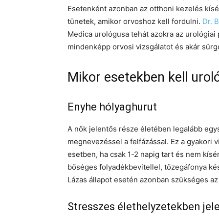
Esetenként azonban az otthoni kezelés kísér
tünetek, amikor orvoshoz kell fordulni.
Dr. 
Medica urológusa tehát azokra az urológiai 
mindenképp orvosi vizsgálatot és akár sürgő
Mikor esetekben kell urol
Enyhe hólyaghurut
A nők jelentős része életében legalább egys
megnevezéssel a felfázással. Ez a gyakori v
esetben, ha csak 1-2 napig tart és nem kísér
bőséges folyadékbevitellel, tőzegáfonya kés
Lázas állapot esetén azonban szükséges az 
Stresszes élethelyzetekben jele