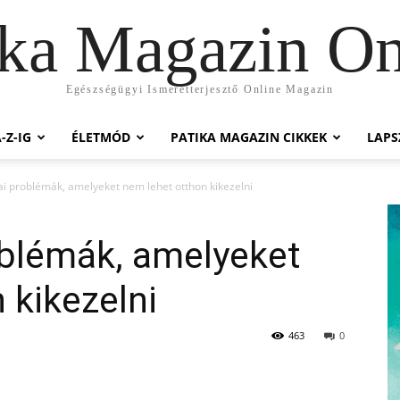
ika Magazin On
Egészségügyi Ismeretterjesztő Online Magazin
-Z-IG
ÉLETMÓD
PATIKA MAGAZIN CIKKEK
LAP
ai problémák, amelyeket nem lehet otthon kikezelni
oblémák, amelyeket
 kikezelni
463
0