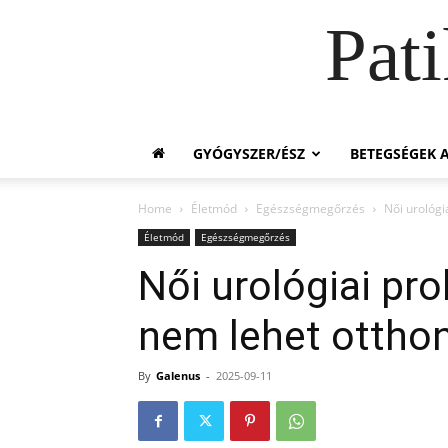
Pat
GYÓGYSZER/ÉSZ
BETEGSÉGEK A
Home
Életmód
Egészségmegőrzés
Női urológi
Életmód
Egészségmegőrzés
Női urológiai pr
nem lehet otthon
By
Galenus
-
2025-09-11