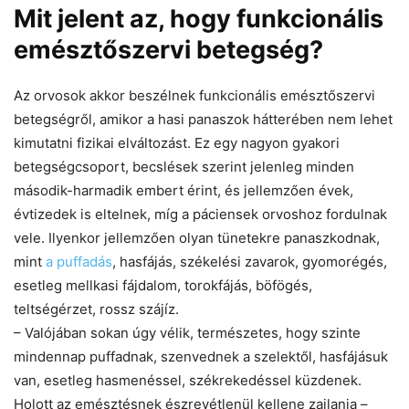
Mit jelent az, hogy funkcionális
emésztőszervi betegség?
Az orvosok akkor beszélnek funkcionális emésztőszervi
betegségről, amikor a hasi panaszok hátterében nem lehet
kimutatni fizikai elváltozást. Ez egy nagyon gyakori
betegségcsoport, becslések szerint jelenleg minden
második-harmadik embert érint, és jellemzően évek,
évtizedek is eltelnek, míg a páciensek orvoshoz fordulnak
vele. Ilyenkor jellemzően olyan tünetekre panaszkodnak,
mint
a puffadás
, hasfájás, székelési zavarok, gyomorégés,
esetleg mellkasi fájdalom, torokfájás, böfögés,
teltségérzet, rossz szájíz.
– Valójában sokan úgy vélik, természetes, hogy szinte
mindennap puffadnak, szenvednek a szelektől, hasfájásuk
van, esetleg hasmenéssel, székrekedéssel küzdenek.
Holott az emésztésnek észrevétlenül kellene zajlania –