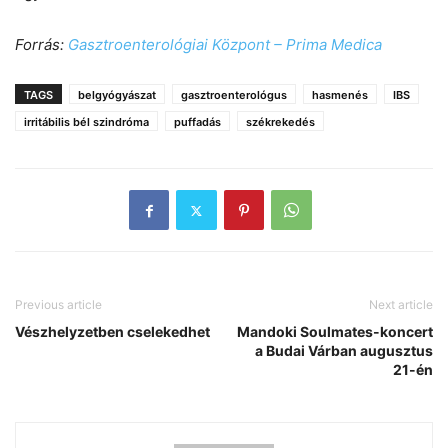
Forrás:
Gasztroenterológiai Központ – Prima Medica
TAGS
belgyógyászat
gasztroenterológus
hasmenés
IBS
irritábilis bél szindróma
puffadás
székrekedés
Previous article
Next article
Vészhelyzetben cselekedhet
Mandoki Soulmates-koncert
a Budai Várban augusztus
21-én