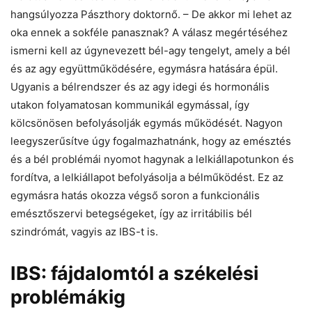
hangsúlyozza Pászthory doktornő. – De akkor mi lehet az
oka ennek a sokféle panasznak? A válasz megértéséhez
ismerni kell az úgynevezett bél-agy tengelyt, amely a bél
és az agy együttműködésére, egymásra hatására épül.
Ugyanis a bélrendszer és az agy idegi és hormonális
utakon folyamatosan kommunikál egymással, így
kölcsönösen befolyásolják egymás működését. Nagyon
leegyszerűsítve úgy fogalmazhatnánk, hogy az emésztés
és a bél problémái nyomot hagynak a lelkiállapotunkon és
fordítva, a lelkiállapot befolyásolja a bélműködést. Ez az
egymásra hatás okozza végső soron a funkcionális
emésztőszervi betegségeket, így az irritábilis bél
szindrómát, vagyis az IBS-t is.
IBS: fájdalomtól a székelési
problémákig