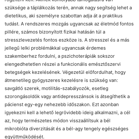
szüksége a táplálkozás terén, annak nagy segítség lehet a
dietetikus, aki személyre szabottan adja át a praktikus
tudást. A rendszeres mozgás ugyancsak az életmód fontos
pillére, számos bizonyított fizikai hatásán túl a
stresszlevezetés fontos eszköze is. A stresszel és a más
jellegű lelki problémákkal ugyancsak érdemes
szakemberhez fordulni, a pszichoterápiák sokszor
elengedhetetlen részei a funkcionális emésztőszervi
betegségek kezelésének. Végezetül előfordulhat, hogy
átmenetileg gyógyszeres kezelésre is szükség van:
savgátló szerek, motilitás-szabályozók, esetleg
szorongásoldók vagy antidepresszánsok is átsegíthetik a
pácienst egy-egy nehezebb időszakon. Ezt azonban
igyekezni kell a lehető legrövidebb ideig alkalmazni, a cél
az, hogy természetes módon visszaállítsuk a bél
mikrobióta diverzitását és a bél-agy tengely egészséges
együttműködését.