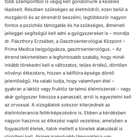
több szempontból is végig kell gondolnunk a kezelés
lépéseit. Részben szükséges az életmódról, ezen belül a
mozgásról és az étrendről beszélni, legtöbbször nagyon
fontos a pszichés támogatás és ha szükséges, átmeneti
jelleggel segítségül kell adni a gyógyszereket is – mondja
dr. Pászthory Erzsébet, a Gasztroenterológiai Központ –
Prima Medica belgyógyásza, gasztroenterológus. – Az
étrend tekintetében a legfontosabb szabály, hogy minél
inkább törekedni kell a változatos, teljes értékű, döntően
növényi étkezésre, hiszen a bélflóra épsége döntő
jelentőségű. Ha valaki tudja, hogy valamilyen étel –
gyakran a laktóz vagy fruktóz tartalmú élelmiszerek – vagy
akár gyógyszer fokozza a panaszait, arról is egyeztetni kell
az orvossal. A vizsgálatok sokszor kiterjednek az
ételintolerancia feltérképezésére is. Ebben a kérdésben
nagyon hasznos az étkezési napló vezetése, amelyben a
fogyasztott ételek, italok mellett a tünetek alakulását is
rögzíteni kell. Akinek komolyabb támogatásra van