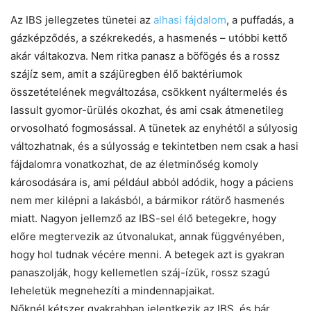
Az IBS jellegzetes tünetei az
alhasi fájdalom
, a puffadás, a
gázképződés, a székrekedés, a hasmenés – utóbbi kettő
akár váltakozva. Nem ritka panasz a böfögés és a rossz
szájíz sem, amit a szájüregben élő baktériumok
összetételének megváltozása, csökkent nyáltermelés és
lassult gyomor-ürülés okozhat, és ami csak átmenetileg
orvosolható fogmosással. A tünetek az enyhétől a súlyosig
változhatnak, és a súlyosság e tekintetben nem csak a hasi
fájdalomra vonatkozhat, de az életminőség komoly
károsodására is, ami például abból adódik, hogy a páciens
nem mer kilépni a lakásból, a bármikor rátörő hasmenés
miatt. Nagyon jellemző az IBS-sel élő betegekre, hogy
előre megtervezik az útvonalukat, annak függvényében,
hogy hol tudnak vécére menni. A betegek azt is gyakran
panaszolják, hogy kellemetlen száj-ízük, rossz szagú
leheletük megnehezíti a mindennapjaikat.
Nőknél kétszer gyakrabban jelentkezik az IBS, és bár