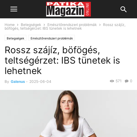
Home
Betegségek
Emésztőrendszeri problémák
Rossz szájíz,
böfögés, teltségérzet: IBS tünetek is lehetnek
Betegségek
Emésztőrendszeri problémák
Rossz szájíz, böfögés,
teltségérzet: IBS tünetek is
lehetnek
571
0
By
Galenus
-
2025-06-04