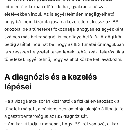
minden életkorban előfordulhat, gyakran a húszas
életévekben indul. Az is egyértelműen megfigyelhető,
hogy bár nem kizárólagosan a kezeletlen stressz az IBS
okozója, de a tüneteket fokozhatja, ahogyan ez egyébként
számos más betegségnél is megfigyelhető. Az ördögi kör
pedig azáltal indulhat be, hogy az IBS tünetei önmagukban
is stresszes helyzetet teremtenek, tehát kvázi felerősítik a
tüneteket. Egyértelmű, hogy valahol közbe kell avatkozni.
A diagnózis és a kezelés
lépései
Ha a vizsgálatok során kizárhatók a fizikai elváltozások a
tünetek mögött, a páciens beszámolója alapján állíthatja fel
a gasztroenterológus az IBS diagnózisát.
– Amikor ki tudjuk mondani, hogy IBS-ről van szó, akkor