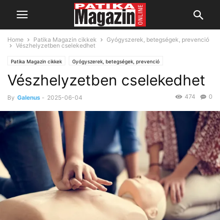
Home
Patika Magazin cikkek
Gyógyszerek, betegségek, prevenció
Vészhelyzetben cselekedhet
Patika Magazin cikkek
Gyógyszerek, betegségek, prevenció
Vészhelyzetben cselekedhet
474
0
By
Galenus
-
2025-06-04