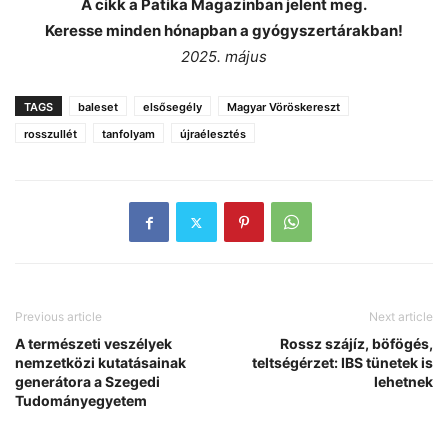
A cikk a Patika Magazinban jelent meg.
Keresse minden hónapban a gyógyszertárakban!
2025. május
TAGS
baleset
elsősegély
Magyar Vöröskereszt
rosszullét
tanfolyam
újraélesztés
Previous article
Next article
A természeti veszélyek
Rossz szájíz, böfögés,
nemzetközi kutatásainak
teltségérzet: IBS tünetek is
generátora a Szegedi
lehetnek
Tudományegyetem