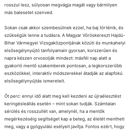
rosszul lesz, súlyosan megvágja magát vagy bármilyen
más balesetet szenved.
Sokan csak akkor szembesülnek ezzel, ha baj történik, és
szükségük lenne a tudásra. A Magyar Vöröskereszt Hajdú-
Bihar Vármegyei Vizsgaközpontjának közúti és munkahelyi
elsősegélynyújtó tanfolyamain gyorsan, korszerűen és
napra készen orvosolják mindezt: másfél nap alatt a
gyakorló mentő szakemberek pontosan, a legkorszerűbb
eszközökkel, interaktív módszerekkel átadják az alapfokú
elsősegélynyújtás ismereteit.
Öt perc: ennyi idő alatt meg kell kezdeni az újraélesztést
keringésleállás esetén – mint sokan tudják. Számtalan
sérülés és rosszullét van, amelynél, ha a mentők
megérkezéséig segítséget kap a beteg, az életét mentheti
meg, vagy a gyógyulási esélyeit javítja. Fontos ezért, hogy