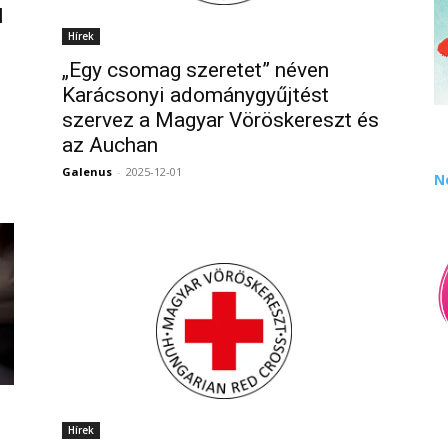
l
Hírek
„Egy csomag szeretet” néven
Karácsonyi adománygyűjtést
0
szervez a Magyar Vöröskereszt és
az Auchan
Galenus
-
2025-12-01
0
N
Hírek