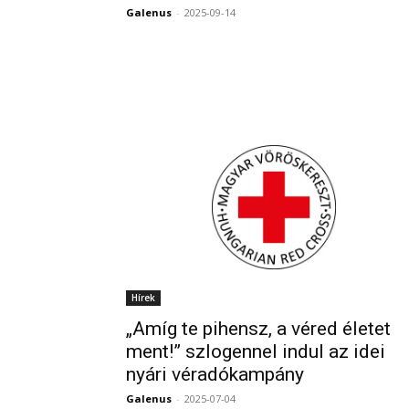
Galenus
-
2025-09-14
Hírek
„Amíg te pihensz, a véred életet
ment!” szlogennel indul az idei
nyári véradókampány
Galenus
-
2025-07-04