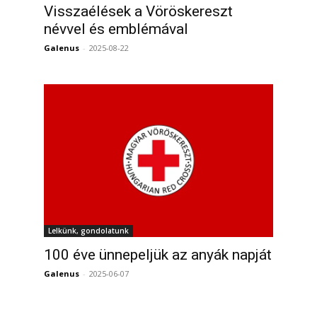
Visszaélések a Vöröskereszt
0
névvel és emblémával
Galenus
-
2025-08-22
0
Lelkünk, gondolatunk
100 éve ünnepeljük az anyák napját
Galenus
-
2025-06-07
0
0