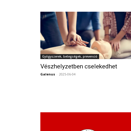
Gyógyszerek, betegségek, prevenció
Vészhelyzetben cselekedhet
Galenus
-
2025-06-04