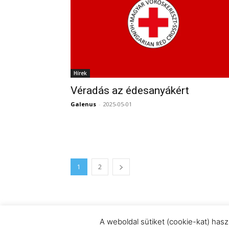
Hírek
Véradás az édesanyákért
Galenus
-
2025-05-01
1
2
A weboldal sütiket (cookie-kat) has
© Newspaper WordPress Theme by TagDiv