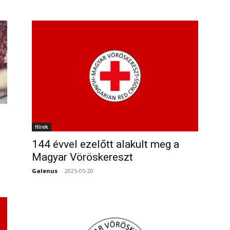
Hírek
0
144 évvel ezelőtt alakult meg a
Magyar Vöröskereszt
Galenus
-
2025-05-20
0