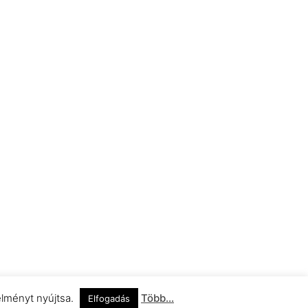
élményt nyújtsa.
Több...
Elfogadás
Impresszum
Adatkezelési Információ