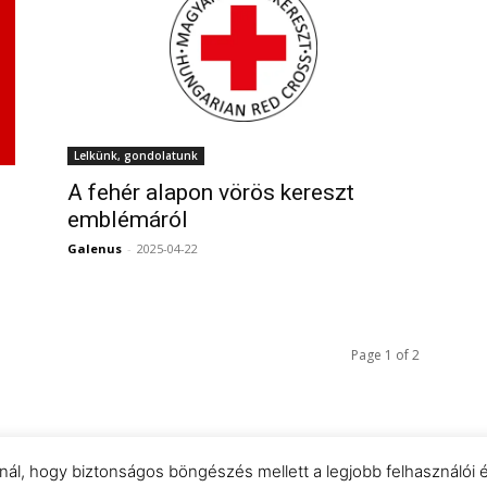
Lelkünk, gondolatunk
A fehér alapon vörös kereszt
emblémáról
0
Galenus
-
2025-04-22
0
Page 1 of 2
znál, hogy biztonságos böngészés mellett a legjobb felhasználói 