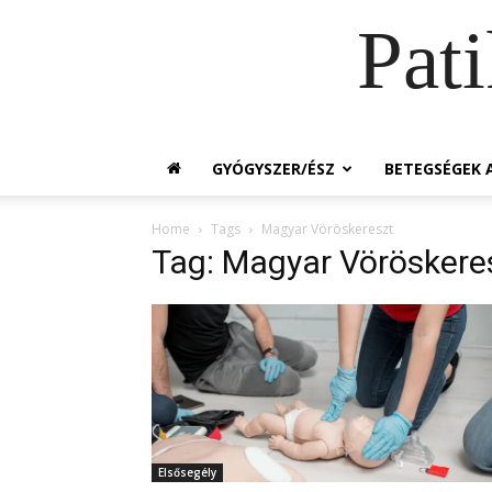
Pat
GYÓGYSZER/ÉSZ
BETEGSÉGEK A
Home
Tags
Magyar Vöröskereszt
Tag: Magyar Vöröskere
Elsősegély