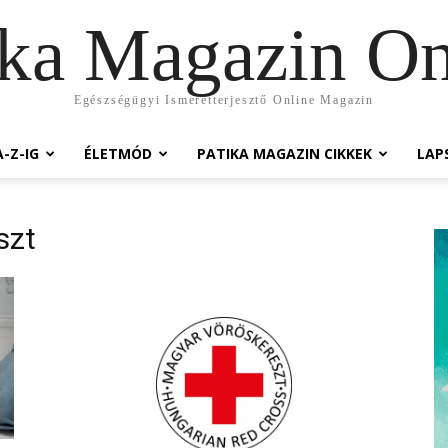
ika Magazin On
Egészségügyi Ismeretterjesztő Online Magazin
-Z-IG
ÉLETMÓD
PATIKA MAGAZIN CIKKEK
LAP
szt