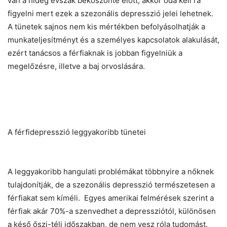
van a hideg évszak beköszönte előtt, akkor oda kell rá
figyelni mert ezek a szezonális depresszió jelei lehetnek.
A tünetek sajnos nem kis mértékben befolyásolhatják a
munkateljesítményt és a személyes kapcsolatok alakulását,
ezért tanácsos a férfiaknak is jobban figyelniük a
megelőzésre, illetve a baj orvoslására.
A férfidepresszió leggyakoribb tünetei
A leggyakoribb hangulati problémákat többnyire a nőknek
tulajdonítják, de a szezonális depresszió természetesen a
férfiakat sem kíméli. Egyes amerikai felmérések szerint a
férfiak akár 70%-a szenvedhet a depressziótól, különösen
a késő őszi-téli időszakban, de nem vesz róla tudomást.