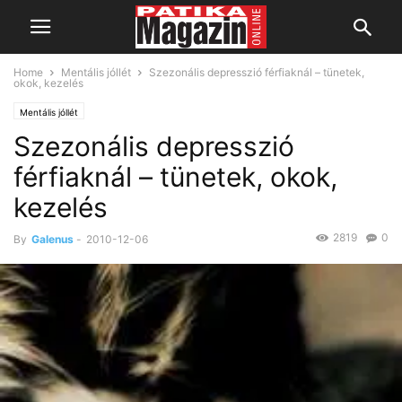
Home
Mentális jóllét
Szezonális depresszió férfiaknál – tünetek,
okok, kezelés
Mentális jóllét
Szezonális depresszió
férfiaknál – tünetek, okok,
kezelés
2819
0
By
Galenus
-
2010-12-06