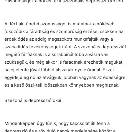
Hasonlóságok a női és férfi szezonális depresszió között
A férfiak tünetei azonosságot is mutatnak a nőkével:
fokozódik a fáradtság és szomorúság érzése, csökken az
érdeklődés az addig megszokott munkafajták vagy a
szabadidős tevékenységek iránt. A szezonális depressziót
megélő férfiaknak is a korábbinál több alvásra van
szükségük, és még akkor is fáradtnak érezhetik magukat,
ha éjjelente jóval többet alszanak nyolc óránál. Ezzel
egyidejűleg nő az étvágyuk, jobban vágynak az édességre,
és a késő őszi-téli időszakban könnyebben meghíznak.
Szezonális depresszió okai
Mindenképpen úgy tűnik, hogy kapcsolat áll fenn a
depresszió és a rövidülő napok megjelenése között a