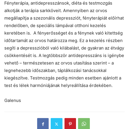
Fényterápia, antidepresszánsok, diéta és testmozgás
alkotják a terápia sarkköveit. Amennyiben az orvos
megállapítja a szezonális depressziót, fényterápiát előírhat
rendelőben, de speciális lámpával otthoni kezelés
keretében is. A fényerősséget és a fénynek való kitettség
időtartamát az orvos határozza meg. Ez a kezelés részben
segíti a depresszióból való kilábalást, de gyakran az étvágy
csökkentését is. A legtöbbször antidepresszáns is igénybe
vehető – természetesen az orvos utasítása szerint – a
legnehezebb időszakban, táplálkozási tanácsokkal
kiegészítve. Testmozgás pedig minden esetben ajánlott a
test és lélek harmóniájának helyreállítása érdekében.
Galenus