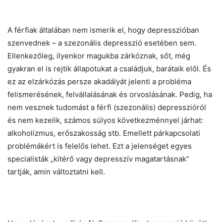
A férfiak általában nem ismerik el, hogy depresszióban
szenvednek – a szezonális depresszió esetében sem.
Ellenkezőleg, ilyenkor magukba zárkóznak, sőt, még
gyakran el is rejtik állapotukat a családjuk, barátaik elől. És
ez az elzárkózás persze akadályát jelenti a probléma
felismerésének, felvállalásának és orvoslásának. Pedig, ha
nem vesznek tudomást a férfi (szezonális) depresszióról
és nem kezelik, számos súlyos következménnyel járhat:
alkoholizmus, erőszakosság stb. Emellett párkapcsolati
problémákért is felelős lehet. Ezt a jelenséget egyes
specialisták „kitérő vagy depresszív magatartásnak”
tartják, amin változtatni kell.