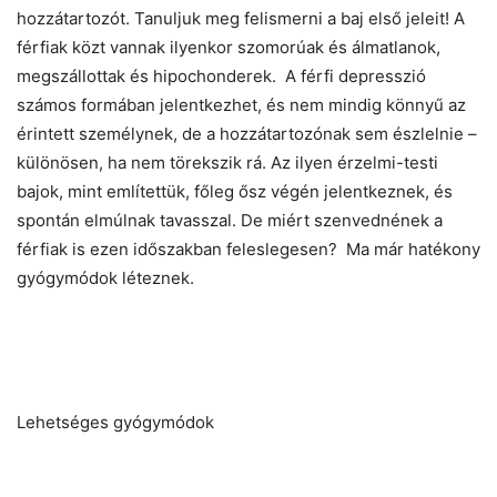
hozzátartozót. Tanuljuk meg felismerni a baj első jeleit! A
férfiak közt vannak ilyenkor szomorúak és álmatlanok,
megszállottak és hipochonderek. A férfi depresszió
számos formában jelentkezhet, és nem mindig könnyű az
érintett személynek, de a hozzátartozónak sem észlelnie –
különösen, ha nem törekszik rá. Az ilyen érzelmi-testi
bajok, mint említettük, főleg ősz végén jelentkeznek, és
spontán elmúlnak tavasszal. De miért szenvednének a
férfiak is ezen időszakban feleslegesen? Ma már hatékony
gyógymódok léteznek.
Lehetséges gyógymódok