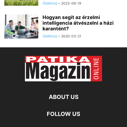
Galenus
-
2023-06-19
Hogyan segít az érzelmi
intelligencia átvészelni a házi
karantént?
Galenus
-
2020-03-21
ABOUT US
FOLLOW US