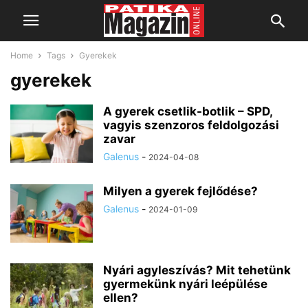
Home
Tags
Gyerekek
gyerekek
A gyerek csetlik-botlik – SPD,
vagyis szenzoros feldolgozási
zavar
Galenus
-
2024-04-08
Milyen a gyerek fejlődése?
Galenus
-
2024-01-09
Nyári agyleszívás? Mit tehetünk
gyermekünk nyári leépülése
ellen?