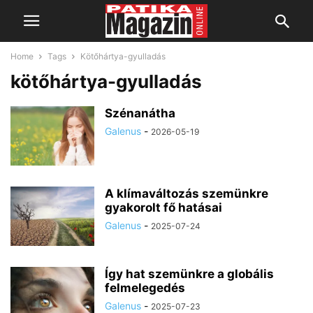
Home
Tags
Kötőhártya-gyulladás
kötőhártya-gyulladás
Szénanátha
Galenus
-
2026-05-19
A klímaváltozás szemünkre
gyakorolt fő hatásai
Galenus
-
2025-07-24
Így hat szemünkre a globális
felmelegedés
Galenus
-
2025-07-23