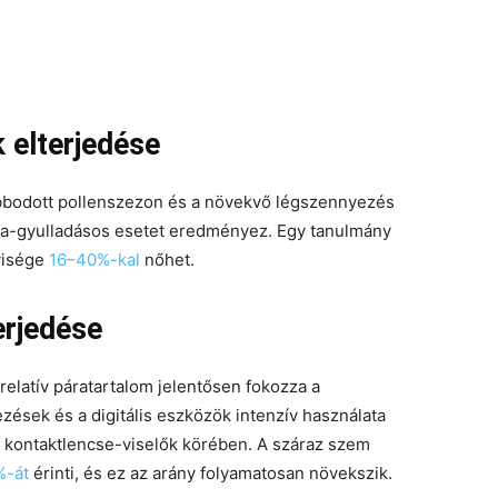
 elterjedése
bodott pollenszezon és a növekvő légszennyezés
tya-gyulladásos esetet eredményez. Egy tanulmány
yisége
16–40%-kal
nőhet.
erjedése
elatív páratartalom jelentősen fokozza a
ések és a digitális eszközök intenzív használata
a kontaktlencse-viselők körében. A száraz szem
%-át
érinti, és ez az arány folyamatosan növekszik.