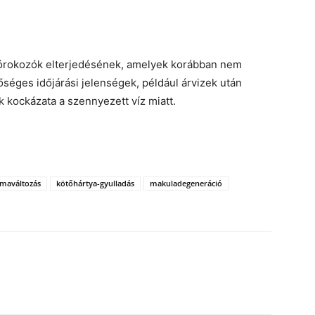
kórokozók elterjedésének, amelyek korábban nem
séges időjárási jelenségek, például árvizek után
kockázata a szennyezett víz miatt.
ímaváltozás
kötőhártya-gyulladás
makuladegeneráció