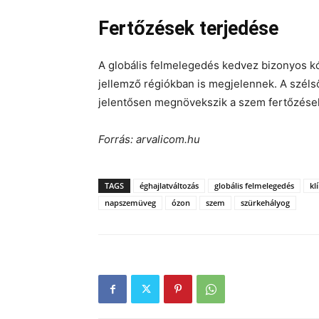
Fertőzések terjedése
A globális felmelegedés kedvez bizonyos 
jellemző régiókban is megjelennek. A szélső
jelentősen megnövekszik a szem fertőzések 
Forrás: arvalicom.hu
TAGS
éghajlatváltozás
globális felmelegedés
kl
napszemüveg
ózon
szem
szürkehályog