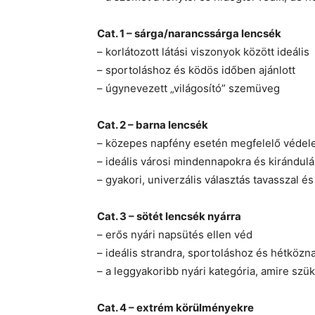
Cat. 1 – sárga/narancssárga lencsék
– korlátozott látási viszonyok között ideális
– sportoláshoz és ködös időben ajánlott
– úgynevezett „világosító” szemüveg
Cat. 2 – barna lencsék
– közepes napfény esetén megfelelő véde
– ideális városi mindennapokra és kirándul
– gyakori, univerzális választás tavasszal és
Cat. 3 – sötét lencsék nyárra
– erős nyári napsütés ellen véd
– ideális strandra, sportoláshoz és hétközna
– a leggyakoribb nyári kategória, amire szü
Cat. 4 – extrém körülményekre