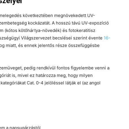
zélyei
elmelegedés következtében megnövekedett UV-
zembetegség kockázatát. A hosszú távú UV-expozíció
 (kótos kötőhártya-növedék) és fotokeratitisz
szségügyi Világszervezet becslései szerint évente
16-
yog miatt, és ennek jelentős része összefüggésbe
szemüveget, pedig rendkívül fontos figyelembe venni a
riát is, mivel ez határozza meg, hogy milyen
ategóriákat Cat. 0-4 jelöléssel látják el (az angol
nem a napsugárzástól