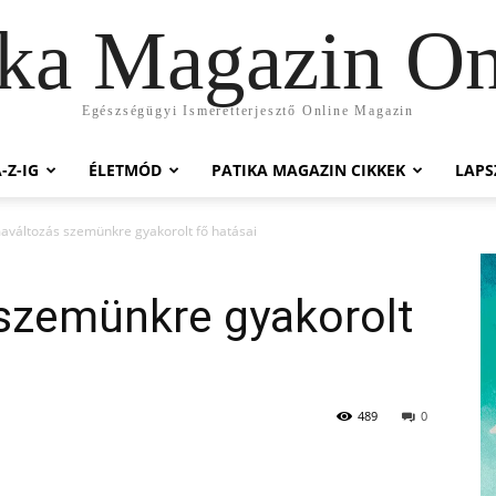
ika Magazin On
Egészségügyi Ismeretterjesztő Online Magazin
-Z-IG
ÉLETMÓD
PATIKA MAGAZIN CIKKEK
LAP
maváltozás szemünkre gyakorolt fő hatásai
 szemünkre gyakorolt
489
0