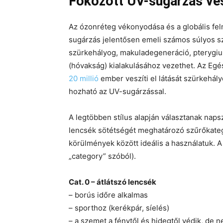
Fokozott UV-sugárzás ves
Az ózonréteg vékonyodása és a globális f
sugárzás jelentősen emeli számos súlyos s
szürkehályog, makuladegeneráció, pterygium
(hóvakság) kialakulásához vezethet. Az Egé
20 millió
ember veszíti el látását szürkehál
hozható az UV-sugárzással.
A legtöbben stílus alapján választanak nap
lencsék sötétségét meghatározó szűrőkategó
körülmények között ideális a használatuk. A k
„category” szóból).
Cat. 0 – átlátszó lencsék
– borús időre alkalmas
– sporthoz (kerékpár, síelés)
– a szemet a fénytől és hidegtől védik, de 