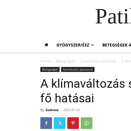
Pat
GYÓGYSZER/ÉSZ
BETEGSÉGEK A
Home
Betegségek
Szemészeti panaszok
A klí
Betegségek
Szemészeti panaszok
A klímaváltozás
fő hatásai
By
Galenus
-
2025-07-24