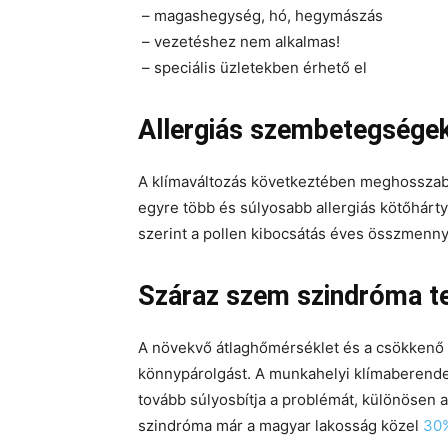
– magashegység, hó, hegymászás
– vezetéshez nem alkalmas!
– speciális üzletekben érhető el
Allergiás szembetegségek
A klímaváltozás következtében meghosszab
egyre több és súlyosabb allergiás kötőhár
szerint a pollen kibocsátás éves összmenn
Száraz szem szindróma t
A növekvő átlaghőmérséklet és a csökkenő r
könnypárolgást. A munkahelyi klímaberendez
tovább súlyosbítja a problémát, különösen 
szindróma már a magyar lakosság közel
30