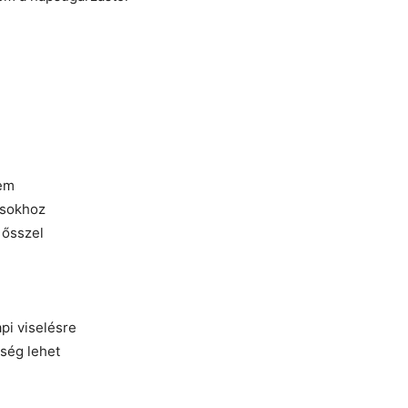
lem
ásokhoz
 ősszel
pi viselésre
kség lehet