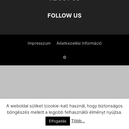
FOLLOW US
Impresszum
Adatkezelési Információ
©
A weboldal sütiket (cookie-kat) használ, hogy biztonságos
böngészés mellett a legjobb felhasználói élményt nyújtsa.
Több...
Elfogadás