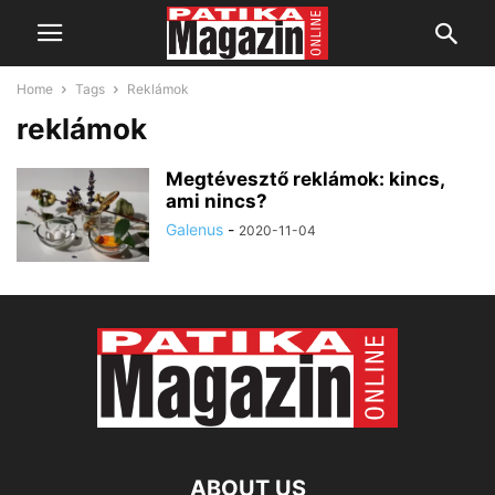
Home
Tags
Reklámok
reklámok
Megtévesztő reklámok: kincs,
ami nincs?
Galenus
-
2020-11-04
ABOUT US