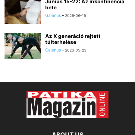
Június 15-22: Az inkontinencia
hete
Galenus
-
2026-06-15
Az X generáció rejtett
túlterhelése
Galenus
-
2026-05-23
ABOUT US