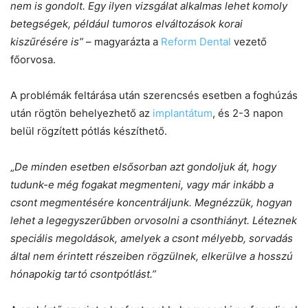
nem is gondolt. Egy ilyen vizsgálat alkalmas lehet komoly
betegségek, például tumoros elváltozások korai
kiszűrésére is”
– magyarázta a
Reform Dental
vezető
főorvosa.
A problémák feltárása után szerencsés esetben a foghúzás
után rögtön behelyezhető az
implantátum
, és 2-3 napon
belül rögzített pótlás készíthető.
„
De minden esetben elsősorban azt gondoljuk át, hogy
tudunk-e még fogakat megmenteni, vagy már inkább a
csont megmentésére koncentráljunk. Megnézzük, hogyan
lehet a legegyszerűbben orvosolni a csonthiányt. Léteznek
speciális megoldások, amelyek a csont mélyebb, sorvadás
által nem érintett részeiben rögzülnek, elkerülve a hosszú
hónapokig tartó csontpótlást.”