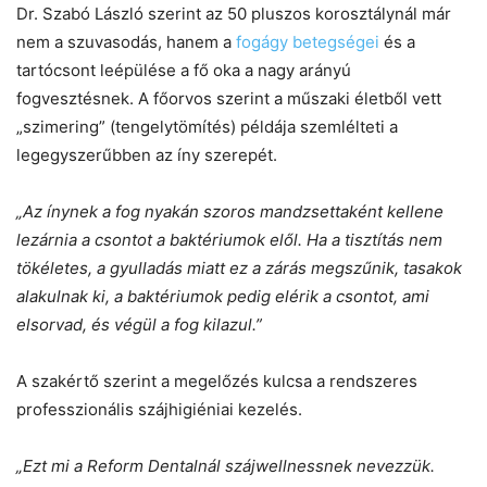
Dr. Szabó László szerint az 50 pluszos korosztálynál már
nem a szuvasodás, hanem a
fogágy betegségei
és a
tartócsont leépülése a fő oka a nagy arányú
fogvesztésnek. A főorvos szerint a műszaki életből vett
„szimering” (tengelytömítés) példája szemlélteti a
legegyszerűbben az íny szerepét.
„Az ínynek a fog nyakán szoros mandzsettaként kellene
lezárnia a csontot a baktériumok elől. Ha a tisztítás nem
tökéletes, a gyulladás miatt ez a zárás megszűnik, tasakok
alakulnak ki, a baktériumok pedig elérik a csontot, ami
elsorvad, és végül a fog kilazul.”
A szakértő szerint a megelőzés kulcsa a rendszeres
professzionális szájhigiéniai kezelés.
„Ezt mi a Reform Dentalnál szájwellnessnek nevezzük.