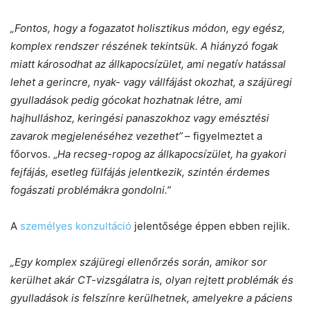
„Fontos, hogy a fogazatot holisztikus módon, egy egész,
komplex rendszer részének tekintsük. A hiányzó fogak
miatt károsodhat az állkapocsízület, ami negatív hatással
lehet a gerincre, nyak- vagy vállfájást okozhat, a szájüregi
gyulladások pedig gócokat hozhatnak létre, ami
hajhulláshoz, keringési panaszokhoz vagy emésztési
zavarok megjelenéséhez vezethet”
– figyelmeztet a
főorvos. „
Ha recseg-ropog az állkapocsízület, ha gyakori
fejfájás, esetleg fülfájás jelentkezik, szintén érdemes
fogászati problémákra gondolni.”
A
személyes konzultáció
jelentősége éppen ebben rejlik.
„Egy komplex szájüregi ellenőrzés során, amikor sor
kerülhet akár CT-vizsgálatra is, olyan rejtett problémák és
gyulladások is felszínre kerülhetnek, amelyekre a páciens