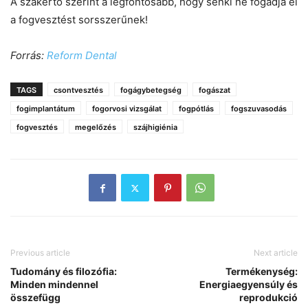
A szakértő szerint a legfontosabb, hogy senki ne fogadja el
a fogvesztést sorsszerűnek!
Forrás:
Reform Dental
TAGS
csontvesztés
fogágybetegség
fogászat
fogimplantátum
fogorvosi vizsgálat
fogpótlás
fogszuvasodás
fogvesztés
megelőzés
szájhigiénia
Previous article
Next article
Tudomány és filozófia:
Termékenység:
Minden mindennel
Energiaegyensúly és
összefügg
reprodukció