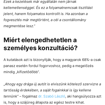
Ezek a kezelések már egyáltalán nem járnak
kellemetlenséggel. És ez a folyamatnemcsak tisztítást
jelent, hanem folyamatos kontrollt is. Ha azonban a
fogvesztés már megtörtént, a cél a csontállomány
megmentése lesz.”
Miért elengedhetetlen a
személyes konzultáció?
A kutatások azt is bizonyítják, hogy a magyarok 68%-a csak
panasz esetén fordul fogorvoshoz, pedig a megelőzés
mindig „kifizetődőbb”.
„
Ahogy egy drága új autót is elviszünk kötelező szervizre a
tartósság érdekében, a saját fogainkkal is így kellene
tennünk” –
fogalmaz
dr. Szabó László
, aki hangsúlyozza azt
is, hogy a szájüreg állapota az egész testre kihat.