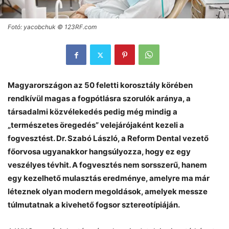
Fotó: yacobchuk © 123RF.com
Magyarországon az 50 feletti korosztály körében
rendkívül magas a fogpótlásra szorulók aránya, a
társadalmi közvélekedés pedig még mindig a
„természetes öregedés” velejárójaként kezeli a
fogvesztést. Dr. Szabó László, a Reform Dental vezető
főorvosa ugyanakkor hangsúlyozza, hogy ez egy
veszélyes tévhit. A fogvesztés nem sorsszerű, hanem
egy kezelhető mulasztás eredménye, amelyre ma már
léteznek olyan modern megoldások, amelyek messze
túlmutatnak a kivehető fogsor sztereotípiáján.