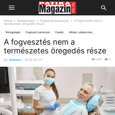
Home
Betegségek
Fogászati panaszok
A fogvesztés nem a
természetes öregedés része
Betegségek
Fogászati panaszok
Család
Idősek, szépkorúak
A fogvesztés nem a
természetes öregedés része
447
0
By
Galenus
-
2026-05-07