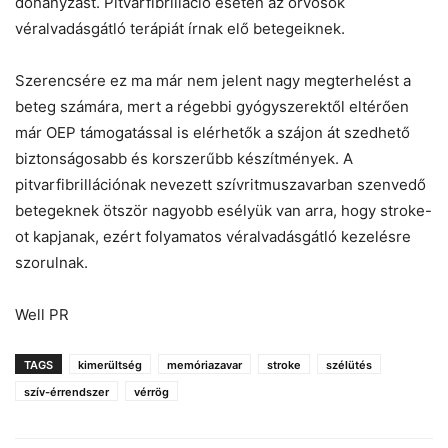
dohányzást. Pitvarfibrilláció esetén az orvosok
véralvadásgátló terápiát írnak elő betegeiknek.
Szerencsére ez ma már nem jelent nagy megterhelést a
beteg számára, mert a régebbi gyógyszerektől eltérően
már OEP támogatással is elérhetők a szájon át szedhető
biztonságosabb és korszerűbb készítmények. A
pitvarfibrillációnak nevezett szívritmuszavarban szenvedő
betegeknek ötször nagyobb esélyük van arra, hogy stroke-
ot kapjanak, ezért folyamatos véralvadásgátló kezelésre
szorulnak.
Well PR
TAGS
kimerültség
memóriazavar
stroke
szélütés
szív-érrendszer
vérrög