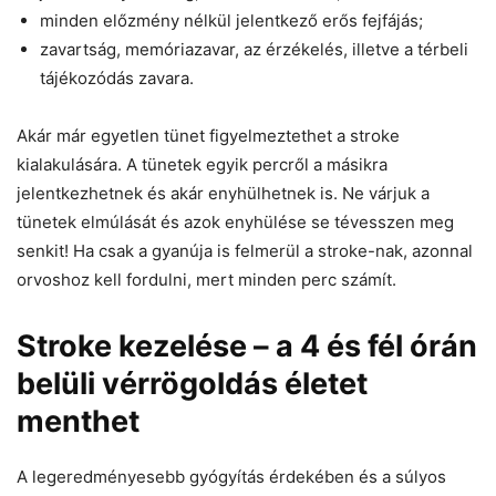
minden előzmény nélkül jelentkező erős fejfájás;
zavartság, memóriazavar, az érzékelés, illetve a térbeli
tájékozódás zavara.
Akár már egyetlen tünet figyelmeztethet a stroke
kialakulására. A tünetek egyik percről a másikra
jelentkezhetnek és akár enyhülhetnek is. Ne várjuk a
tünetek elmúlását és azok enyhülése se tévesszen meg
senkit! Ha csak a gyanúja is felmerül a stroke-nak, azonnal
orvoshoz kell fordulni, mert minden perc számít.
Stroke kezelése – a 4 és fél órán
belüli vérrögoldás életet
menthet
A legeredményesebb gyógyítás érdekében és a súlyos