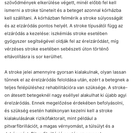
szövődmények elkerülése végett, minél előbb fel kell
ismerni a stroke tüneteit és a beteget azonnal kórházba
kell szállítani. A kórházban felmérik a stroke súlyosságát
és az elzáródás pontos helyét. A stroke típusától függ az
elzáródás a kezelése: iszkémiás stroke esetében
gyógyszer segítségével oldják fel az érelzáródást, míg
vérzéses stroke esetében sebészeti úton történő
eltávolításra is sor kerülhet.
A stroke jelei amennyire gyorsan kialakulnak, olyan lassan
tűnnek el az érelzáródás feloldása után, ezért a betegnek a
teljes felépüléshez rehabilitációra van szüksége. A stroke-
on átesett betegeknél nagy eséllyel alakulhat ki újabb agyi
érelzáródás. Ennek megelőzése érdekében befolyásolni,
és szükség esetén hatékonyan kezelni kell a stroke
kialakulásának rizikófaktorait, mint például a
pitvarfibrillációt, a magas vérnyomást, a túlsúlyt és a