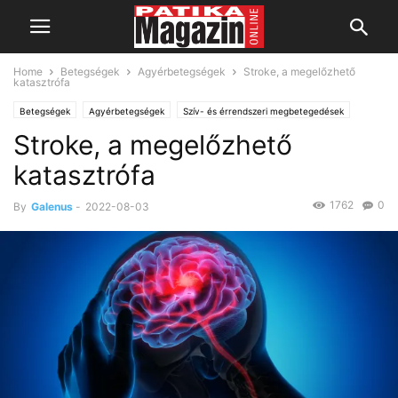
Home
Betegségek
Agyérbetegségek
Stroke, a megelőzhető
katasztrófa
Betegségek
Agyérbetegségek
Szív- és érrendszeri megbetegedések
Stroke, a megelőzhető
katasztrófa
1762
0
By
Galenus
-
2022-08-03