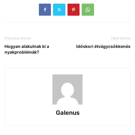
Previous article
Next article
Hogyan alakulnak ki a
Időskori étvágycsökkenés
nyakproblémák?
Galenus