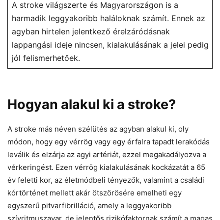
A stroke világszerte és Magyarországon is a
harmadik leggyakoribb haláloknak számít. Ennek az
agyban hirtelen jelentkező érelzáródásnak
lappangási ideje nincsen, kialakulásának a jelei pedig
jól felismerhetőek.
Hogyan alakul ki a stroke?
A stroke más néven szélütés az agyban alakul ki, oly
módon, hogy egy vérrög vagy egy érfalra tapadt lerakódás
leválik és elzárja az agyi artériát, ezzel megakadályozva a
vérkeringést. Ezen vérrög kialakulásának kockázatát a 65
év feletti kor, az életmódbeli tényezők, valamint a családi
kórtörténet mellett akár ötszörösére emelheti egy
egyszerű pitvarfibrilláció, amely a leggyakoribb
szívritmuszavar, de jelentős rizikófaktornak számít a magas