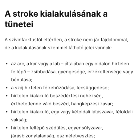
A stroke kialakulásának a
tünetei
A szívinfarktustól eltérően, a stroke nem jár fájdalommal,
de a kialakulásának szemmel látható jelei vannak:
az arc, a kar vagy a láb – általában egy oldalon hirtelen
fellépő – zsibbadása, gyengesége, érzéketlensége vagy
bénulása;
a száj hirtelen félrehúzódása, lecsüggedése;
hirtelen kialakuló beszédértési nehézség,
érthetetlenné váló beszéd, hangképzési zavar;
hirtelen kialakuló, egy vagy kétoldali látászavar, féloldali
vakság;
hirtelen fellépő szédülés, egyensúlyzavar,
járásbizonytalanság, eszméletvesztés;