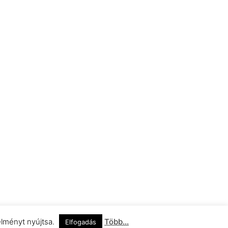
élményt nyújtsa.
Több...
Elfogadás
Impresszum
Adatkezelési Információ