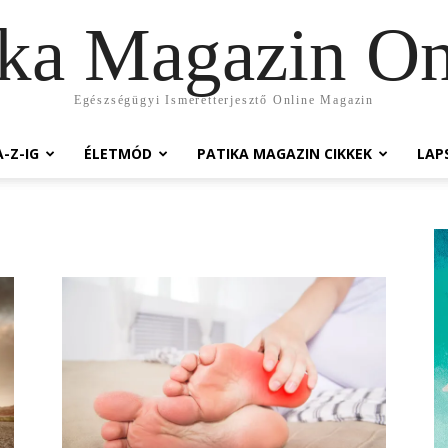
ika Magazin On
Egészségügyi Ismeretterjesztő Online Magazin
-Z-IG
ÉLETMÓD
PATIKA MAGAZIN CIKKEK
LAP