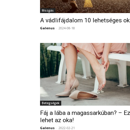
Mozgás
A vádlifájdalom 10 lehetséges o
Galenus
-
2024-08-18
Betegségek
Fáj a lába a magassarkúban? – E
lehet az oka!
Galenus
-
2022-02-21