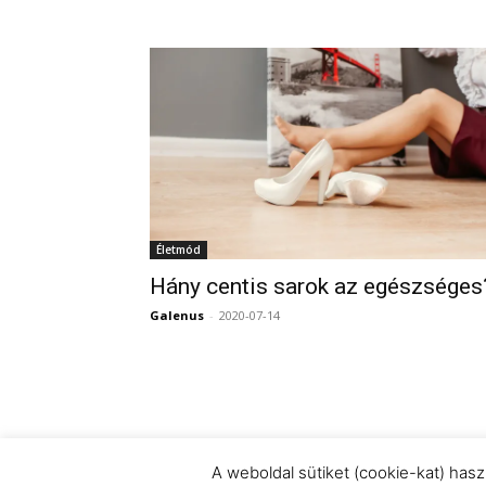
Életmód
Hány centis sarok az egészséges
Galenus
-
2020-07-14
A weboldal sütiket (cookie-kat) has
© Newspaper WordPress Theme by TagDiv