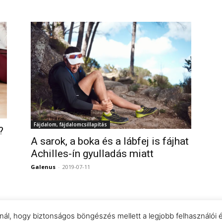
Fájdalom, fájdalomcsillapítás
?
A sarok, a boka és a lábfej is fájhat
0
Achilles-ín gyulladás miatt
Galenus
-
2019-07-11
0
znál, hogy biztonságos böngészés mellett a legjobb felhasználói 