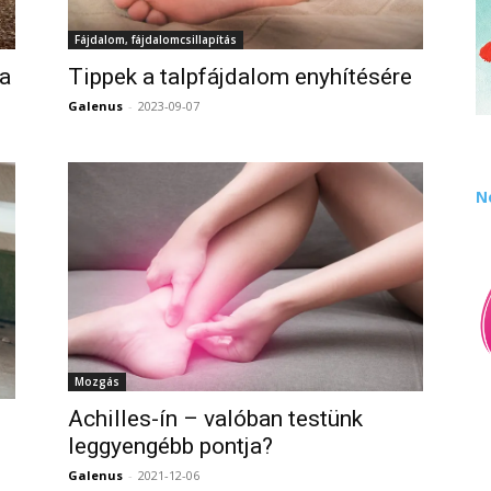
Fájdalom, fájdalomcsillapítás
ka
Tippek a talpfájdalom enyhítésére
Galenus
-
2023-09-07
0
0
N
Mozgás
Achilles-ín – valóban testünk
z
leggyengébb pontja?
Galenus
-
2021-12-06
0
0