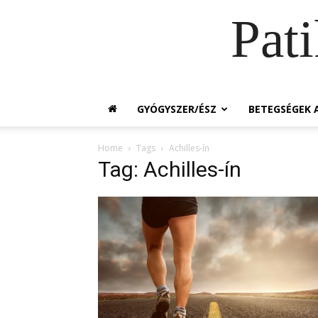
Pat
GYÓGYSZER/ÉSZ
BETEGSÉGEK A
Home
Tags
Achilles-ín
Tag: Achilles-ín