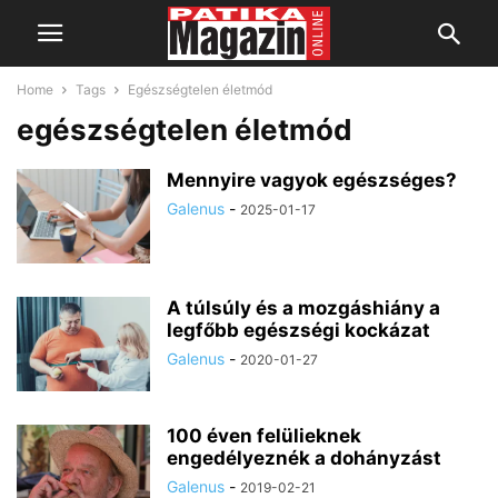
Home
Tags
Egészségtelen életmód
egészségtelen életmód
Mennyire vagyok egészséges?
Galenus
-
2025-01-17
A túlsúly és a mozgáshiány a
legfőbb egészségi kockázat
Galenus
-
2020-01-27
100 éven felülieknek
engedélyeznék a dohányzást
Galenus
-
2019-02-21