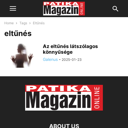
Home
Tags
Eltűnés
eltűnés
Az eltűnés látszólagos
könnyűsége
Galenus
-
2025-01-23
ABOUT US