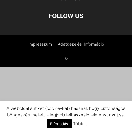
FOLLOW US
Impresszum
Adatkezelési Információ
©
A weboldal sütiket (cookie-kat) használ, hogy biztonságos
böngészés mellett a legjobb felhasználói élményt nyújtsa.
Több...
Elfogadás