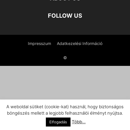
FOLLOW US
Impresszum
Adatkezelési Információ
©
A weboldal sütiket (cookie-kat) használ, hogy biztonságos
böngészés mellett a legjobb felhasználói élményt nyújtsa.
Több...
Elfogadás