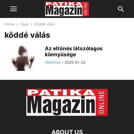
Home
Tags
Köddé válás
köddé válás
Az eltűnés látszólagos
könnyűsége
Galenus
-
2025-01-23
ABOUT US