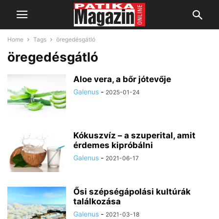
Home
Tags
öregedésgátló
öregedésgátló
Aloe vera, a bőr jótevője
Galenus
-
2025-01-24
Kókuszvíz – a szuperital, amit
érdemes kipróbálni
Galenus
-
2021-06-17
Ősi szépségápolási kultúrák
találkozása
Galenus
-
2021-03-18