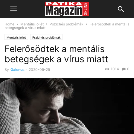
Home
Mentális jóllét
Pszichés problémák
Felerősödtek a mentális
betegségek a vírus miatt
Mentális jóllét
Pszichés problémák
Felerősödtek a mentális
betegségek a vírus miatt
1014
0
By
Galenus
-
2020-05-25