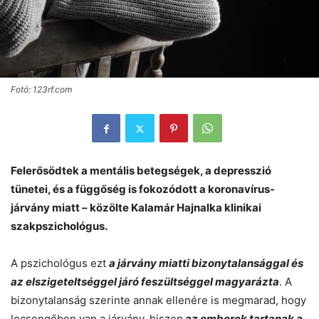
Fotó: 123rf.com
Felerősödtek a mentális betegségek, a depresszió
tünetei, és a függőség is fokozódott a koronavírus-
járvány miatt – közölte Kalamár Hajnalka klinikai
szakpszichológus.
A pszichológus ezt
a járvány miatti bizonytalansággal és
az elszigeteltséggel járó feszültséggel magyarázta
. A
bizonytalanság szerinte annak ellenére is megmarad, hogy
lecsengőben van a járvány, hiszen
az emberek tartanak a