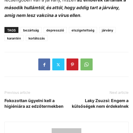
második hullámtól, és attól, hogy addig tart a járvány,
amíg nem lesz vakcina a vírus ellen
.
TAGS
bezártság
depresszió
elszigeteltség
járvány
karantén
korlátozás
Previous article
Next article
Fokozottan ügyelni kell a
Laky Zsuzsi: Engem a
higiéniára az edzőtermekben
külsőségek nem érdekelnek