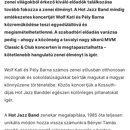
zenei világokból érkező kiváló előadók találkozása
tovább fokozza a zenei élményt. A Hot Jazz Band mindig
emlékezetes koncertjét Wolf Kati és Pély Barna
közreműködése teszi egyedülállóvá és
megismételhetetlenné. A szabadtéri előadás varázsa
pedig – ahogy a közönség a tavalyi nagy sikerű MVM
Classic & Club koncerten is megtapasztalhatta –
kötetlenebb hangulatú zenei élményt is ígér.
Wolf Kati és Pély Barna számos zenei stílusban otthonosan
mozognak és sokoldalúságukkal beírták magukat a magyar
könnyűzene történetébe. Közös koncertjük a Kossuth-
díjas Hot Jazz Banddel egészen különleges pillanatokat
ígér.
A
Hot Jazz Band
zenekar megalapítása, 1985 óta teljesen
unikális módon hozza vissza számunkra Bényei Tamás