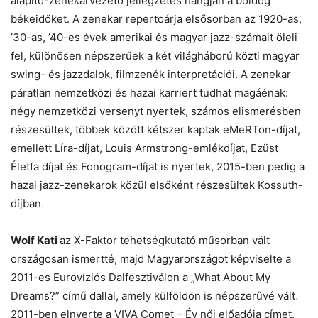
alapító-zenekarvezető jellegzetes hangján a boldog
békeidőket. A zenekar repertoárja elsősorban az 1920-as,
’30-as, ’40-es évek amerikai és magyar jazz-számait öleli
fel, különösen népszerűek a két világháború közti magyar
swing- és jazzdalok, filmzenék interpretációi. A zenekar
páratlan nemzetközi és hazai karriert tudhat magáénak:
négy nemzetközi versenyt nyertek, számos elismerésben
részesültek, többek között kétszer kaptak eMeRTon-díjat,
emellett Líra-díjat, Louis Armstrong-emlékdíjat, Ezüst
Életfa díjat és Fonogram-díjat is nyertek, 2015-ben pedig a
hazai jazz-zenekarok közül elsőként részesültek Kossuth-
díjban
.
Wolf Kati
az X-Faktor tehetségkutató műsorban vált
országosan ismertté, majd Magyarországot képviselte a
2011-es Eurovíziós Dalfesztiválon a „What About My
Dreams?” című dallal, amely külföldön is népszerűvé vált
.
2011-ben elnyerte a VIVA Comet – Év női előadója címet,