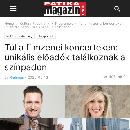
Home
Kultúra, tudomány
Programok
Túl a filmzenei koncerteken:
unikális előadók találkoznak a színpadon
Kultúra, tudomány
Programok
Túl a filmzenei koncerteken:
unikális előadók találkoznak a
színpadon
406
0
By
Galenus
-
2025-05-13