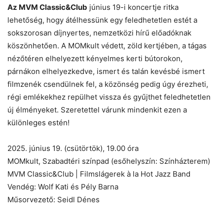
Az MVM Classic&Club
június 19-i koncertje ritka
lehetőség, hogy átélhessünk egy feledhetetlen estét a
sokszorosan díjnyertes, nemzetközi hírű előadóknak
köszönhetően. A MOMkult védett, zöld kertjében, a tágas
nézőtéren elhelyezett kényelmes kerti bútorokon,
párnákon elhelyezkedve, ismert és talán kevésbé ismert
filmzenék csendülnek fel, a közönség pedig úgy érezheti,
régi emlékekhez repülhet vissza és gyűjthet feledhetetlen
új élményeket. Szeretettel várunk mindenkit ezen a
különleges estén!
2025. június 19. (csütörtök), 19.00 óra
MOMkult, Szabadtéri színpad (esőhelyszín: Színházterem)
MVM Classic&Club | Filmslágerek à la Hot Jazz Band
Vendég: Wolf Kati és Pély Barna
Műsorvezető: Seidl Dénes