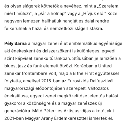
és olyan slágerek köthetők a nevéhez, mint a „Szerelem,
miért múlsz?”, a „Vár a holnap” vagy a „Hívjuk elő!” Közel
negyven lemezen hallhatjuk hangját és dalai rendre
felkerülnek a hazai és nemzetközi slágerlistákra.
Pély Barna
a magyar zenei élet emblematikus egyénisége,
aki énekesként és dalszerzőként is különleges, egyedi
színt képvisel zenekultúránkban. Stílusában jellemzően a
blues, jazz és funk elemeit ötvözi
.
Korábban a United
zenekar frontembere volt, majd a B the First együttessel
folytatta, amellyel 2016-ban az Eurovíziós Dalfesztivál
magyarországi elődöntőjében szerepelt. Változatos
énekstílusa, egyedi zenei megközelítése jelentős hatást
gyakorol a közönségre és a magyar zenészek új
generációira
.
Máté Péter- és Artisjus-díjas alkotó, akit
2021-ben Magyar Arany Érdemkereszttel ismertek el.