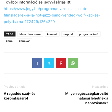
További információ és jegyvásárlás itt:
https://www.jegy.hu/program/mvm-classicclub-
filmslagerek-a-la-hot-jazz-band-vendeg-wolf-kati-es-
pely-barna-172429/1264229
TAGS
klasszikus zene
koncert
népdal
programajánló
zene
zenekar
Previous article
Next article
A ragadós száj- és
Milyen egészségkárosító
körömfájásról
hatásai lehetnek a
napozásnak?