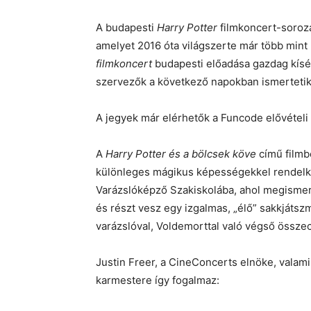
A budapesti
Harry Potter
filmkoncert-soroza
amelyet 2016 óta világszerte már több mint 3
filmkoncert
budapesti előadása gazdag kísér
szervezők a következő napokban ismertetik
A jegyek már elérhetők a Funcode elővételi
A
Harry Potter és a bölcsek köve
című filmb
különleges mágikus képességekkel rendelke
Varázslóképző Szakiskolába, ahol megismerke
és részt vesz egy izgalmas, „élő” sakkjátsz
varázslóval, Voldemorttal való végső össze
Justin Freer, a CineConcerts elnöke, valami
karmestere így fogalmaz: