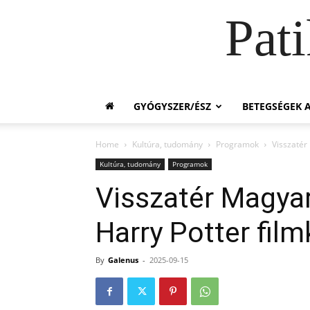
Pat
GYÓGYSZER/ÉSZ
BETEGSÉGEK A
Home
Kultúra, tudomány
Programok
Visszatér
Kultúra, tudomány
Programok
Visszatér Magyar
Harry Potter fil
By
Galenus
-
2025-09-15