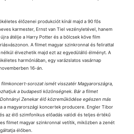
kéletes élőzenei produkciót kínál majd a 90 fős
eves karmester, Ernst van Tiel vezényletével, hanem
jra átélje a Harry Potter és a bölcsek köve film
riásvászonon. A filmet magyar szinkronnal és felirattal
nélkül élvezhetik majd ezt az egyedülálló élményt. A
tökéletes harmóniában, egy varázslatos vasárnap
 novemberben 16-án.
 filmkoncert-sorozat ismét visszatér Magyarországra,
ozhatjuk a budapesti közönségnek. Bár a filmet
oki Dohnányi Zenekar élő közreműködése egészen más
a a magyarországi koncertek producere. Engler Tibor
és az élő szimfonikus előadás valódi és teljes értékű
jes filmet magyar szinkronnal vetítik, miközben a zenét
áltatja élőben.