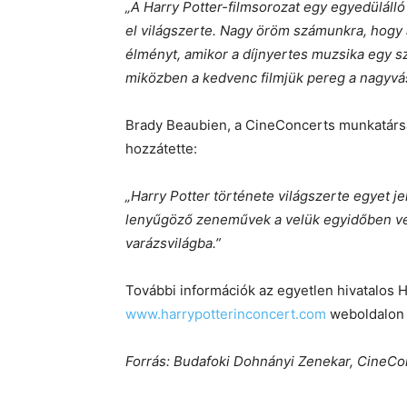
„A Harry Potter-filmsorozat egy egyedülálló 
el világszerte. Nagy öröm számunkra, hogy a
élményt, amikor a díjnyertes muzsika egy s
miközben a kedvenc filmjük pereg a nagyvá
Brady Beaubien, a CineConcerts munkatársa
hozzátette:
„Harry Potter története világszerte egyet j
lenyűgöző zeneművek a velük egyidőben vetít
varázsvilágba.”
További információk az egyetlen hivatalos H
www.harrypotterinconcert.com
weboldalon 
Forrás: Budafoki Dohnányi Zenekar, CineCo