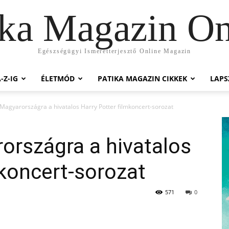
ika Magazin On
Egészségügyi Ismeretterjesztő Online Magazin
-Z-IG
ÉLETMÓD
PATIKA MAGAZIN CIKKEK
LAP
 Magyarországra a hivatalos Harry Potter filmkoncert-sorozat
országra a hivatalos
mkoncert-sorozat
571
0