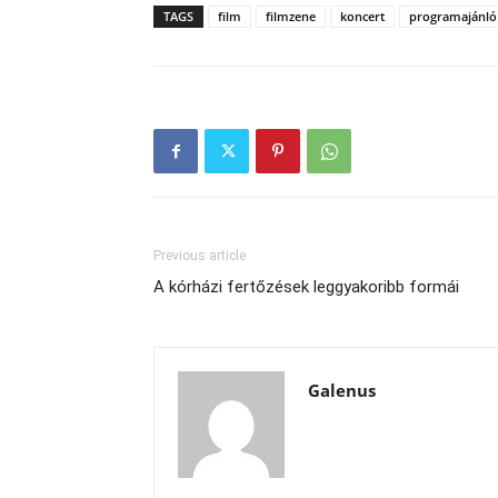
TAGS
film
filmzene
koncert
programajánló
Previous article
A kórházi fertőzések leggyakoribb formái
Galenus