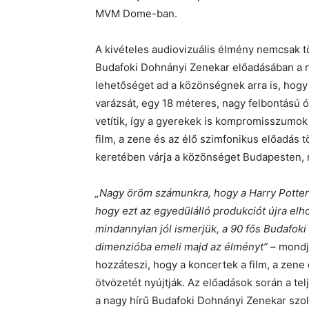
MVM Dome-ban.
A kivételes audiovizuális élmény nemcsak tö
Budafoki Dohnányi Zenekar előadásában a n
lehetőséget ad a közönségnek arra is, hogy ú
varázsát, egy 18 méteres, nagy felbontású ó
vetítik, így a gyerekek is kompromisszumok 
film, a zene és az élő szimfonikus előadás 
keretében várja a közönséget Budapesten,
„Nagy öröm számunkra, hogy a Harry Potter
hogy ezt az egyedülálló produkciót újra elh
mindannyian jól ismerjük, a 90 fős Budaf
dimenzióba emeli majd az élményt”
– mondj
hozzáteszi, hogy a koncertek a film, a zene 
ötvözetét nyújtják. Az előadások során a tel
a nagy hírű Budafoki Dohnányi Zenekar szolg