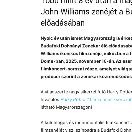
Több mint 8 év után a ma
John Williams zenéjét a 
előadásában
Nyolc év után ismét Magyarországra érkezi
Budafoki Dohnányi Zenekar élő előadásában
Williams ikonikus filmzenéje, miközben a t
Dome-ban, 2025. november 16-án. Az esemé
filmkoncert-sorozat része, amelyet világsz
producer szerint a zenekar közreműködése
A világszerte nagy sikerrel futó Harry Pott
hivatalos
Harry Potter™
filmkoncert-sorozat
látható Magyarországon!
A különleges és monumentális filmkoncert a
filmzenéjét viszi színpadra a Budafoki Doh