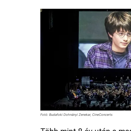
Fotó: Budafoki Dohnányi Zenekar, CineConcerts