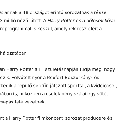
t annak a 48 országot érintő sorozatnak a része,
 millió néző látott. A
Harry Potter és a bölcsek köve
őprogrammal is készül, amelynek részleteit a
.
 hálózatában.
en Harry Potter a 11. születésnapján tudja meg, hogy
zik. Felvételt nyer a Roxfort Boszorkány- és
dik a repülő seprűn játszott sporttal, a kviddiccsel,
mában is, miközben a cselekmény szálai egy sötét
csapás felé vezetnek.
nt a Harry Potter filmkoncert-sorozat producere és