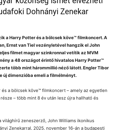
gyar közönség ismét élvezheti
Budafoki Dohnányi Zenekar
k a Harry Potter és a bölcsek köve™ filmkoncert. A
, Ernst van Tiel vezényletével hangzik el John
eljes filmet magyar szinkronnal vetítik az MVM
ny a 48 országot érintő hivatalos Harry Potter™
erte több mint hárommillió néző látott. Engler Tibor
 új dimenzióba emeli a filmélményt.
er és a bölcsek köve™ filmkoncert – amely az egyetlen
része – több mint 8 év után lesz újra hallható és
 világhírű zeneszerző, John Williams ikonikus
nányi Zenekarral, 2025. november 16-án a budapesti