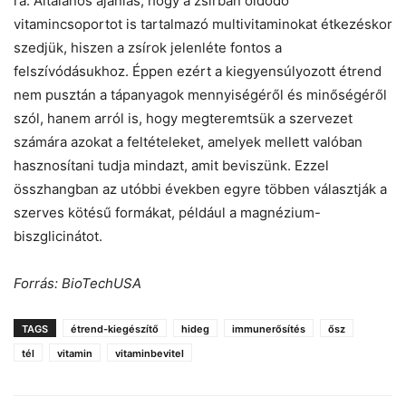
rá. Általános ajánlás, hogy a zsírban oldódó
vitamincsoportot is tartalmazó multivitaminokat étkezéskor
szedjük, hiszen a zsírok jelenléte fontos a
felszívódásukhoz. Éppen ezért a kiegyensúlyozott étrend
nem pusztán a tápanyagok mennyiségéről és minőségéről
szól, hanem arról is, hogy megteremtsük a szervezet
számára azokat a feltételeket, amelyek mellett valóban
hasznosítani tudja mindazt, amit beviszünk. Ezzel
összhangban az utóbbi években egyre többen választják a
szerves kötésű formákat, például a magnézium-
biszglicinátot.
Forrás: BioTechUSA
TAGS
étrend-kiegészítő
hideg
immunerősítés
ősz
tél
vitamin
vitaminbevitel