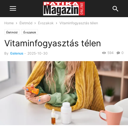
Home
Életmód
Évszakok
Vitaminfogyasztás télen
Életmód
Évszakok
Vitaminfogyasztás télen
594
0
By
Galenus
-
2025-10-30