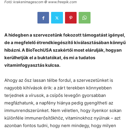
Fotó: krakenimagescom © www.freepik.com
A hidegben a szervezetünk fokozott támogatást igényel,
de a megfelelő étrendkiegészítő kiválasztásában könnyű
hibázni. A BioTechUSA szakértői most elárulják, hogyan
kerülhetjük el a buktatókat, és mi a tudatos
vitaminfogyasztás kulcsa.
Ahogy az ősz lassan télbe fordul, a szervezetünket is
nagyobb kihívások érik: a zárt terekben könnyebben
terjednek a vírusok, a csípős levegőn gyorsabban
megfázhatunk, a napfény hiánya pedig gyengítheti az
immunrendszerünket. Nem véletlen, hogy ilyenkor sokan
különféle immunerősítőkhöz, vitaminokhoz nyúlnak – azt
azonban fontos tudni, hogy nem mindegy, hogy milyen