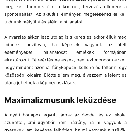
meg kell tudnunk élni a kontroll, tervezés ellenére a
spontenaitást. Az aktuális élmények megéléséhez el kell
tudnunk mélyülni és átélni a pillanatot.
A nyaralás akkor lesz utólag is sikeres és akkor éljük meg
mindezt pozitívan, ha képesek vagyunk az átélt
eseményeket, pillanatokat emlékek formájában
elraktározni. Félreértés ne essék, nem azt mondom ezzel,
hogy mindent azonnal fényképezni kellene és feltenni egy
közösségi oldalra. Előtte éljem meg, élvezzem a jelent és
utána jöhetnek a képmegosztások.
Maximalizmusunk leküzdése
A nyári hónapok együtt járnak az óvodai és az iskolai
szünettel, ami ugyebár nem hátrány, ha mi vagyunk a
gyerekek, ám kevéssé felhőtlen, ha mi vagyunk a szülők,