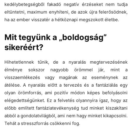
kedélybetegségből fakadó negatív érzéseket nem tudja
eltüntetni, maximum enyhíteni, de azok újra felerősödnek,
ha az ember visszatér a hétköznapi megszokott életbe.
Mit tegyünk a „boldogság”
sikeréért?
Hihetetlennek tűnik, de a nyaralás megtervezésének
élménye sokszor nagyobb örömmel jár, mint a
visszaemlékezés vagy magának az eseménynek az
átélése. A nyaralás előtt a tervezés és a fantáziálás egy
olyan örömforrás, ami pozitív módon képes befolyásolni
elégedettségünket. Ez a felvetés olyannyira igaz, hogy az
előbb említett fantáziatevékenység tud minket kiszakítani
abból a gondolatvilágból, ami nem hagy minket kikapcsolni.
Tehát a stresszforrás csökkenni fog.