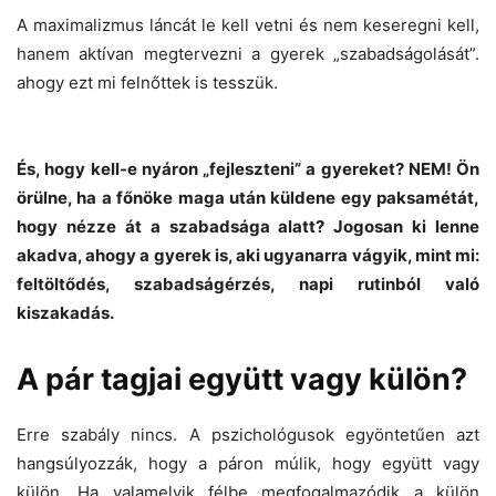
A maximalizmus láncát le kell vetni és nem keseregni kell,
hanem aktívan megtervezni a gyerek „szabadságolását”.
ahogy ezt mi felnőttek is tesszük.
És, hogy kell-e nyáron „fejleszteni” a gyereket? NEM! Ön
örülne, ha a főnöke maga után küldene egy paksamétát,
hogy nézze át a szabadsága alatt? Jogosan ki lenne
akadva, ahogy a gyerek is, aki ugyanarra vágyik, mint mi:
feltöltődés, szabadságérzés, napi rutinból való
kiszakadás.
A pár tagjai együtt vagy külön?
Erre szabály nincs. A pszichológusok egyöntetűen azt
hangsúlyozzák, hogy a páron múlik, hogy együtt vagy
külön. Ha valamelyik félbe megfogalmazódik a külön