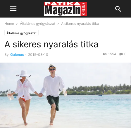
Home
Általános gyógyászat
A sikeres nyaralás titka
Általános gyógyászat
A sikeres nyaralás titka
1554
0
By
Galenus
-
2015-08-10