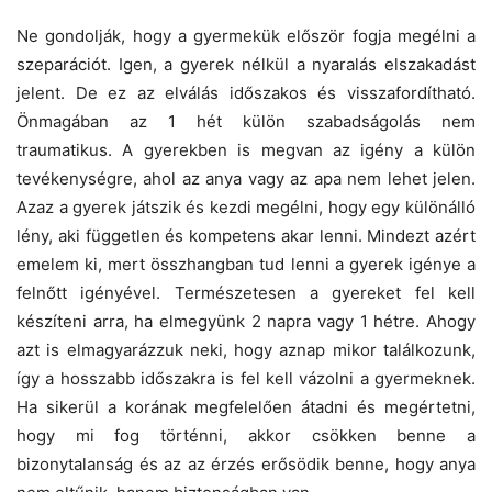
Ne gondolják, hogy a gyermekük először fogja megélni a
szeparációt. Igen, a gyerek nélkül a nyaralás elszakadást
jelent. De ez az elválás időszakos és visszafordítható.
Önmagában az 1 hét külön szabadságolás nem
traumatikus. A gyerekben is megvan az igény a külön
tevékenységre, ahol az anya vagy az apa nem lehet jelen.
Azaz a gyerek játszik és kezdi megélni, hogy egy különálló
lény, aki független és kompetens akar lenni. Mindezt azért
emelem ki, mert összhangban tud lenni a gyerek igénye a
felnőtt igényével. Természetesen a gyereket fel kell
készíteni arra, ha elmegyünk 2 napra vagy 1 hétre. Ahogy
azt is elmagyarázzuk neki, hogy aznap mikor találkozunk,
így a hosszabb időszakra is fel kell vázolni a gyermeknek.
Ha sikerül a korának megfelelően átadni és megértetni,
hogy mi fog történni, akkor csökken benne a
bizonytalanság és az az érzés erősödik benne, hogy anya