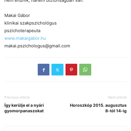
nem eltűnik, hanem biztonságban van.
Makai Gábor
klinikai szakpszichológus
pszichoterapeuta
www.makaigabor.hu
makai.pszichologus@gmail.com
Previous article
Next article
Így kerülje el a nyári
Horoszkóp 2015. augusztus
gyomorpanaszokat
8-tól 14-ig