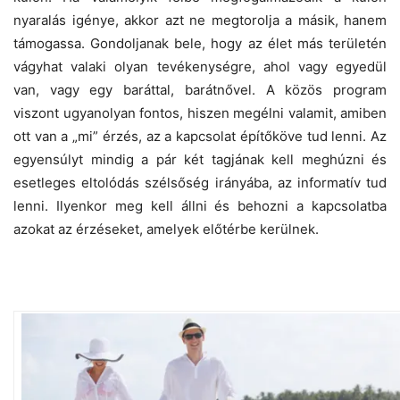
nyaralás igénye, akkor azt ne megtorolja a másik, hanem
támogassa. Gondoljanak bele, hogy az élet más területén
vágyhat valaki olyan tevékenységre, ahol vagy egyedül
van, vagy egy baráttal, barátnővel. A közös program
viszont ugyanolyan fontos, hiszen megélni valamit, amiben
ott van a „mi” érzés, az a kapcsolat építőköve tud lenni. Az
egyensúlyt mindig a pár két tagjának kell meghúzni és
esetleges eltolódás szélsőség irányába, az informatív tud
lenni. Ilyenkor meg kell állni és behozni a kapcsolatba
azokat az érzéseket, amelyek előtérbe kerülnek.