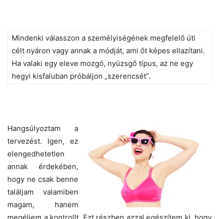
Mindenki válasszon a személyiségének megfelelő úti
célt nyáron vagy annak a módját, ami őt képes ellazítani.
Ha valaki egy eleve mozgó, nyüzsgő típus, az ne egy
hegyi kisfaluban próbáljon „szerencsét”.
Hangsúlyoztam a
tervezést. Igen, ez
elengedhetetlen
annak érdekében,
hogy ne csak benne
találjam valamiben
magam, hanem
megéljem a kontrollt. Ezt részben azzal egészítem ki, hogy