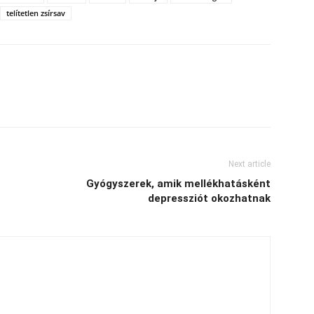
telítetlen zsírsav
Next article
Gyógyszerek, amik mellékhatásként
depressziót okozhatnak