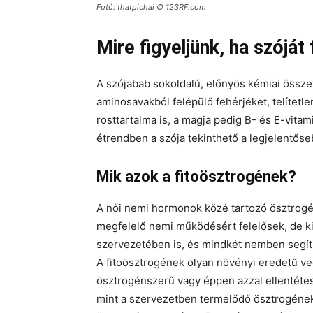
Fotó: thatpichai © 123RF.com
Mire figyeljünk, ha szójá
A szójabab sokoldalú, előnyös kémiai össze
aminosavakból felépülő fehérjéket, telítetle
rosttartalma is, a magja pedig B- és E-vit
étrendben a szója tekinthető a legjelentőse
Mik azok a fitoösztrogének?
A női nemi hormonok közé tartozó ösztrogén
megfelelő nemi működésért felelősek, de k
szervezetében is, és mindkét nemben segíti
A fitoösztrogének olyan növényi eredetű v
ösztrogénszerű vagy éppen azzal ellentétes
mint a szervezetben termelődő ösztrogéneké