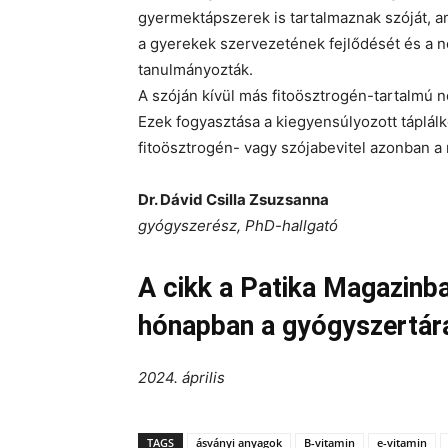
gyermektápszerek is tartalmaznak szóját, 
a gyerekek szervezetének fejlődését és a 
tanulmányozták.
A szóján kívül más fitoösztrogén-tartalmú nö
Ezek fogyasztása a kiegyensúlyozott táplál
fitoösztrogén- vagy szójabevitel azonban a 
Dr. Dávid Csilla Zsuzsanna
gyógyszerész, PhD-hallgató
A cikk a Patika Magazinb
hónapban a gyógyszertár
2024. április
TAGS
ásványi anyagok
B-vitamin
e-vitamin