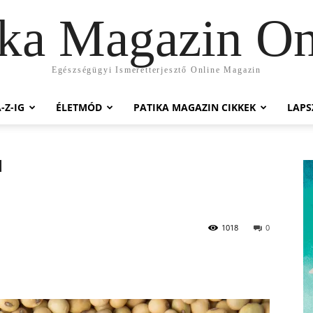
ika Magazin On
Egészségügyi Ismeretterjesztő Online Magazin
-Z-IG
ÉLETMÓD
PATIKA MAGAZIN CIKKEK
LAP
1018
0