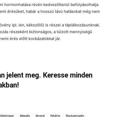
ami hormonhatása révén kedvezőtlenül befolyásolhatja
nemi érésüket, habár a hosszú távú hatásokat még nem
vény (pl. len, kékszőlő) is részei a táplálkozásunknak.
kozás részeként biztonságos, a túlzott mennyiségű
nemi érés előtt kockázatokkal jár.
an jelent meg. Keresse minden
akban!
élelmiszer
étkezés
étrend
fehérje
fitoösztrogén