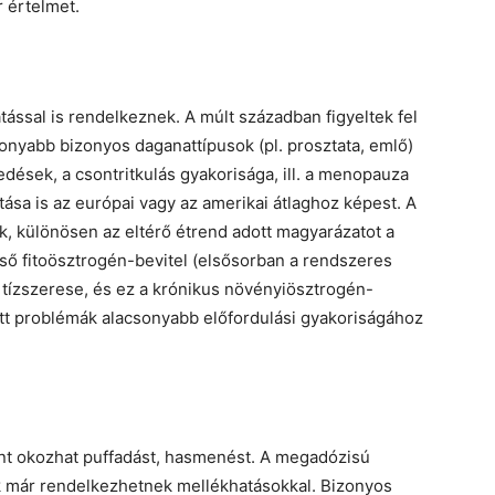
 értelmet.
tással is rendelkeznek. A múlt században figyeltek fel
sonyabb bizonyos daganattípusok (pl. prosztata, emlő)
dések, a csontritkulás gyakorisága, ill. a menopauza
tása is az európai vagy az amerikai átlaghoz képest. A
k, különösen az eltérő étrend adott magyarázatot a
eső fitoösztrogén-bevitel (elsősorban a rendszeres
 tízszerese, és ez a krónikus növényiösztrogén-
ett problémák alacsonyabb előfordulási gyakoriságához
ént okozhat puffadást, hasmenést. A megadózisú
ők már rendelkezhetnek mellékhatásokkal. Bizonyos