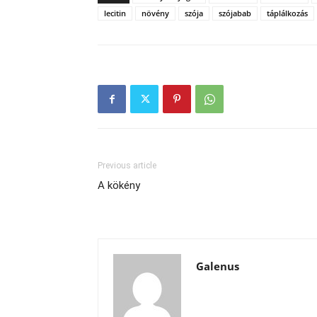
lecitin
növény
szója
szójabab
táplálkozás
Previous article
A kökény
Galenus