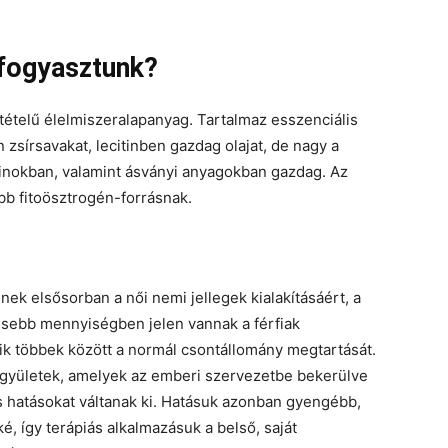
t fogyasztunk?
tételű élelmiszeralapanyag. Tartalmaz esszenciális
n zsírsavakat, lecitinben gazdag olajat, de nagy a
aminokban, valamint ásványi anyagokban gazdag. Az
bb fitoösztrogén-forrásnak.
ek elsősorban a női nemi jellegek kialakításáért, a
isebb mennyiségben jelen vannak a férfiak
k többek között a normál csontállomány megtartását.
együletek, amelyek az emberi szervezetbe bekerülve
 hatásokat váltanak ki. Hatásuk azonban gyengébb,
, így terápiás alkalmazásuk a belső, saját