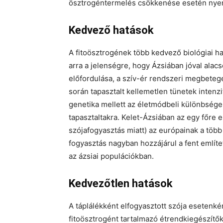
ösztrogéntermelés csökkenése esetén nyer
Kedvező hatások
A fitoösztrogének több kedvező biológiai ha
arra a jelenségre, hogy Ázsiában jóval alac
előfordulása, a szív-ér rendszeri megbetege
során tapasztalt kellemetlen tünetek intenzi
genetika mellett az életmódbeli különbsége
tapasztaltakra. Kelet-Ázsiában az egy főre 
szójafogyasztás miatt) az európainak a több
fogyasztás nagyban hozzájárul a fent említ
az ázsiai populációkban.
Kedvezőtlen hatások
A táplálékként elfogyasztott szója esetenk
fitoösztrogént tartalmazó étrendkiegészít