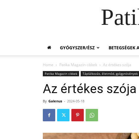
Pat
GYÓGYSZER/ÉSZ
BETEGSÉGEK A
Home
Patika Magazin cikkek
Az értékes szója
Patika Magazin cikkek
Táplálkozás, életmód, gyógynövények
Az értékes szója
By
Galenus
-
2024-05-18