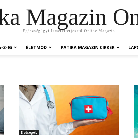
ika Magazin On
Egészségügyi Ismeretterjesztő Online Magazin
-Z-IG
ÉLETMÓD
PATIKA MAGAZIN CIKKEK
LAP
Elsősegély