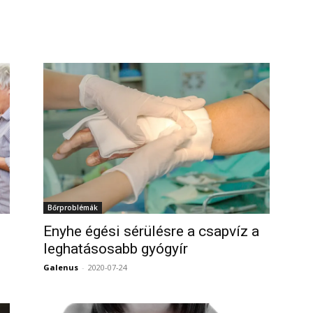
0
Bőrproblémák
Enyhe égési sérülésre a csapvíz a
leghatásosabb gyógyír
0
Galenus
-
2020-07-24
0