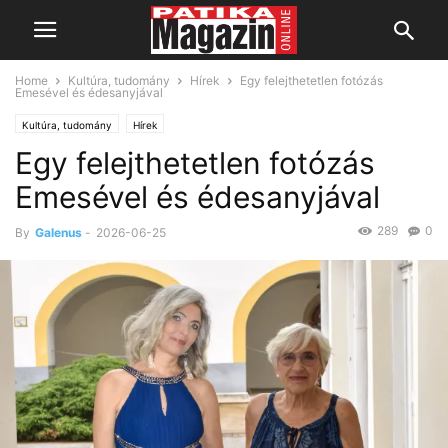
Home
Kultúra, tudomány
Hírek
Egy felejthetetlen fotózás
Emesével és édesanyjával
Kultúra, tudomány
Hírek
Egy felejthetetlen fotózás
Emesével és édesanyjával
289
0
By
Galenus
-
2026-06-25