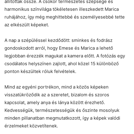
állítottak össze. A csokor természetes szépsége és
harmonikus színvilága tökéletesen illeszkedett Marica
ruhájához, így még meghittebbé és személyesebbé tette
az elkészült képeket.
A nap a szépüléssel kezdődött: sminkes és fodrász
gondoskodott arról, hogy Emese és Marica a lehető
legjobban érezzék magukat a kamera előtt. A fotózás egy
csodálatos helyszínen zajlott, ahol közel 15 különböző
ponton készültek róluk felvételek.
Mind az egyéni portrékon, mind a közös képeken
visszatükröződik az a szeretet, bizalom és szoros
kapcsolat, amely anya és lánya között érezhető.
Kedvességük, természetességük és őszinte mosolyuk
minden pillanatban megmutatkozott, így a képek valódi
érzelmeket közvetítenek.