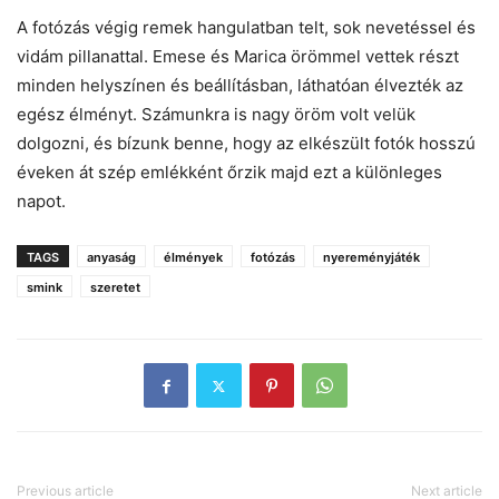
A fotózás végig remek hangulatban telt, sok nevetéssel és
vidám pillanattal. Emese és Marica örömmel vettek részt
minden helyszínen és beállításban, láthatóan élvezték az
egész élményt. Számunkra is nagy öröm volt velük
dolgozni, és bízunk benne, hogy az elkészült fotók hosszú
éveken át szép emlékként őrzik majd ezt a különleges
napot.
TAGS
anyaság
élmények
fotózás
nyereményjáték
smink
szeretet
Previous article
Next article