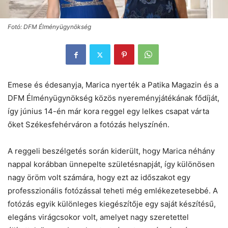
Fotó: DFM Élményügynökség
Emese és édesanyja, Marica nyerték a Patika Magazin és a
DFM Élményügynökség közös nyereményjátékának fődíját,
így június 14-én már kora reggel egy lelkes csapat várta
őket Székesfehérváron a fotózás helyszínén.
A reggeli beszélgetés során kiderült, hogy Marica néhány
nappal korábban ünnepelte születésnapját, így különösen
nagy öröm volt számára, hogy ezt az időszakot egy
professzionális fotózással teheti még emlékezetesebbé. A
fotózás egyik különleges kiegészítője egy saját készítésű,
elegáns virágcsokor volt, amelyet nagy szeretettel