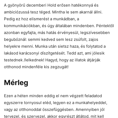
A gyönyörű decemberi Hold erősen hatékonnyá és
ambiciózussá tesz téged. Mintha le sem akarnál állni.
Pedig ez hoz elismerést a munkádban, a
kommunikációkban, és úgy általában mindenben. Péntektől
azonban egyfajta, más hatás érvényesül, legszívesebben
begubóznál: semmi kedved sem lesz zsúfolt, zajos
helyekre menni. Munka után sietsz haza, és folytatod a
lakásod karácsonyi díszítgetését. Tedd azt, ami jólesik
testednek /lelkednek! Hagyd, hogy az illatok átjárják
otthonod mindenféle kis zegzugát!
Mérleg
Ezen a héten minden eddig el nem végzett feladatod
egyszerre tornyosul eléd, legyen ez a munkahelyeddel,
vagy az otthonoddal összefüggésben. Amennyiben jól
tervezel, és szervezel, akkor egyrészt átlátod, mit kell