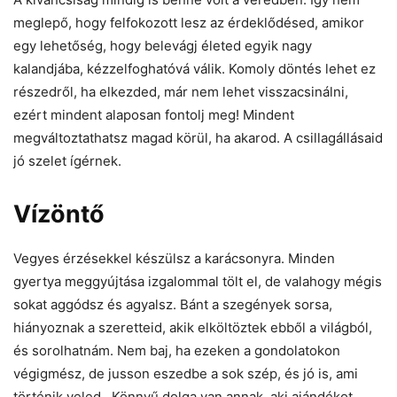
meglepő, hogy felfokozott lesz az érdeklődésed, amikor
egy lehetőség, hogy belevágj életed egyik nagy
kalandjába, kézzelfoghatóvá válik. Komoly döntés lehet ez
részedről, ha elkezded, már nem lehet visszacsinálni,
ezért mindent alaposan fontolj meg! Mindent
megváltoztathatsz magad körül, ha akarod. A csillagállásaid
jó szelet ígérnek.
Vízöntő
Vegyes érzésekkel készülsz a karácsonyra. Minden
gyertya meggyújtása izgalommal tölt el, de valahogy mégis
sokat aggódsz és agyalsz. Bánt a szegények sorsa,
hiányoznak a szeretteid, akik elköltöztek ebből a világból,
és sorolhatnám. Nem baj, ha ezeken a gondolatokon
végigmész, de jusson eszedbe a sok szép, és jó is, ami
történik veled. Könnyű dolga van annak, aki ajándékot