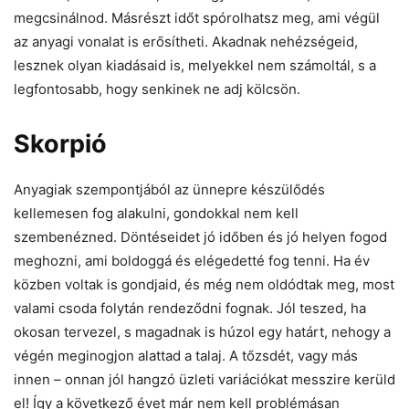
megcsinálnod. Másrészt időt spórolhatsz meg, ami végül
az anyagi vonalat is erősítheti. Akadnak nehézségeid,
lesznek olyan kiadásaid is, melyekkel nem számoltál, s a
legfontosabb, hogy senkinek ne adj kölcsön.
Skorpió
Anyagiak szempontjából az ünnepre készülődés
kellemesen fog alakulni, gondokkal nem kell
szembenézned. Döntéseidet jó időben és jó helyen fogod
meghozni, ami boldoggá és elégedetté fog tenni. Ha év
közben voltak is gondjaid, és még nem oldódtak meg, most
valami csoda folytán rendeződni fognak. Jól teszed, ha
okosan tervezel, s magadnak is húzol egy határt, nehogy a
végén meginogjon alattad a talaj. A tőzsdét, vagy más
innen – onnan jól hangzó üzleti variációkat messzire kerüld
el! Így a következő évet már nem kell problémásan