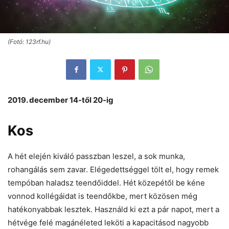
(Fotó: 123rf.hu)
2019. december 14-től 20-ig
Kos
A hét elején kiváló passzban leszel, a sok munka,
rohangálás sem zavar. Elégedettséggel tölt el, hogy remek
tempóban haladsz teendőiddel. Hét közepétől be kéne
vonnod kollégáidat is teendőkbe, mert közösen még
hatékonyabbak lesztek. Használd ki ezt a pár napot, mert a
hétvége felé magánéleted leköti a kapacitásod nagyobb