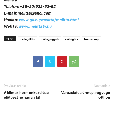
Telefon: +36-20/922-52-92
E-mail: melitta@ahol.com
Honlap:
www.gil.hu/melitta/melitta.html
WebTv:
www.melittatv.hu
TAGS
csillagállás
csillagjegyek
csillagles
horoszkóp
Previous article
Next article
A klimax hormonkezelése
Varázslatos ünnep, ragyogó
előtt ezt ne hagyja ki!
otthon