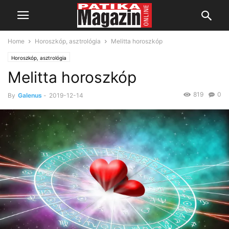
Home
Horoszkóp, asztrológia
Melitta horoszkóp
Horoszkóp, asztrológia
Melitta horoszkóp
819
0
By
Galenus
-
2019-12-14