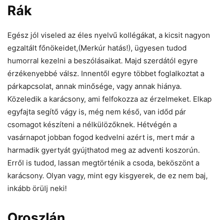
Rák
Egész jól viseled az éles nyelvű kollégákat, a kicsit nagyon
egzaltált főnökeidet,(Merkúr hatás!), ügyesen tudod
humorral kezelni a beszólásaikat. Majd szerdától egyre
érzékenyebbé válsz. Innentől egyre többet foglalkoztat a
párkapcsolat, annak minősége, vagy annak hiánya.
Közeledik a karácsony, ami felfokozza az érzelmeket. Elkap
egyfajta segítő vágy is, még nem késő, van időd pár
csomagot készíteni a nélkülözőknek. Hétvégén a
vasárnapot jobban fogod kedvelni azért is, mert már a
harmadik gyertyát gyújthatod meg az adventi koszorún.
Erről is tudod, lassan megtörténik a csoda, beköszönt a
karácsony. Olyan vagy, mint egy kisgyerek, de ez nem baj,
inkább örülj neki!
Oroszlán