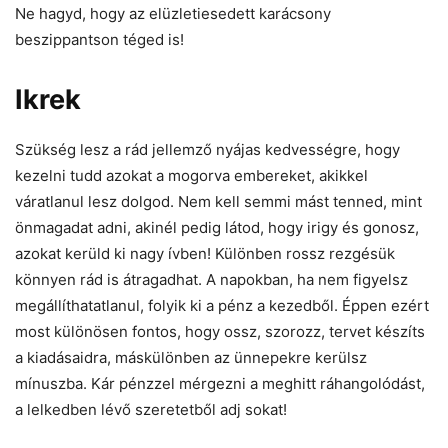
Ne hagyd, hogy az elüzletiesedett karácsony
beszippantson téged is!
Ikrek
Szükség lesz a rád jellemző nyájas kedvességre, hogy
kezelni tudd azokat a mogorva embereket, akikkel
váratlanul lesz dolgod. Nem kell semmi mást tenned, mint
önmagadat adni, akinél pedig látod, hogy irigy és gonosz,
azokat kerüld ki nagy ívben! Különben rossz rezgésük
könnyen rád is átragadhat. A napokban, ha nem figyelsz
megállíthatatlanul, folyik ki a pénz a kezedből. Éppen ezért
most különösen fontos, hogy ossz, szorozz, tervet készíts
a kiadásaidra, máskülönben az ünnepekre kerülsz
mínuszba. Kár pénzzel mérgezni a meghitt ráhangolódást,
a lelkedben lévő szeretetből adj sokat!