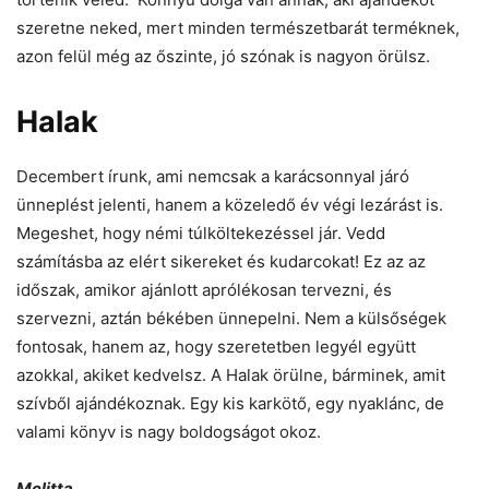
szeretne neked, mert minden természetbarát terméknek,
azon felül még az őszinte, jó szónak is nagyon örülsz.
Halak
Decembert írunk, ami nemcsak a karácsonnyal járó
ünneplést jelenti, hanem a közeledő év végi lezárást is.
Megeshet, hogy némi túlköltekezéssel jár. Vedd
számításba az elért sikereket és kudarcokat! Ez az az
időszak, amikor ajánlott aprólékosan tervezni, és
szervezni, aztán békében ünnepelni. Nem a külsőségek
fontosak, hanem az, hogy szeretetben legyél együtt
azokkal, akiket kedvelsz. A Halak örülne, bárminek, amit
szívből ajándékoznak. Egy kis karkötő, egy nyaklánc, de
valami könyv is nagy boldogságot okoz.
Melitta