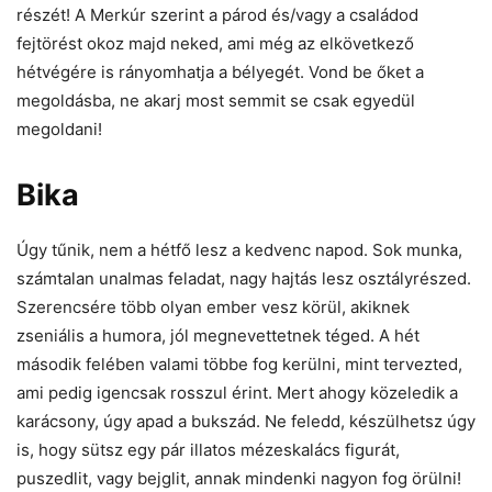
részét! A Merkúr szerint a párod és/vagy a családod
fejtörést okoz majd neked, ami még az elkövetkező
hétvégére is rányomhatja a bélyegét. Vond be őket a
megoldásba, ne akarj most semmit se csak egyedül
megoldani!
Bika
Úgy tűnik, nem a hétfő lesz a kedvenc napod. Sok munka,
számtalan unalmas feladat, nagy hajtás lesz osztályrészed.
Szerencsére több olyan ember vesz körül, akiknek
zseniális a humora, jól megnevettetnek téged. A hét
második felében valami többe fog kerülni, mint tervezted,
ami pedig igencsak rosszul érint. Mert ahogy közeledik a
karácsony, úgy apad a bukszád. Ne feledd, készülhetsz úgy
is, hogy sütsz egy pár illatos mézeskalács figurát,
puszedlit, vagy bejglit, annak mindenki nagyon fog örülni!