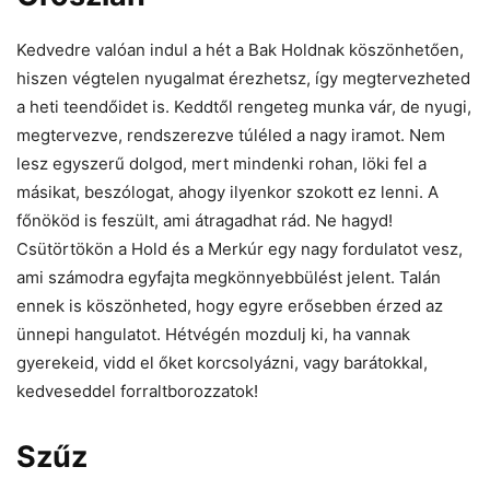
Kedvedre valóan indul a hét a Bak Holdnak köszönhetően,
hiszen végtelen nyugalmat érezhetsz, így megtervezheted
a heti teendőidet is. Keddtől rengeteg munka vár, de nyugi,
megtervezve, rendszerezve túléled a nagy iramot. Nem
lesz egyszerű dolgod, mert mindenki rohan, löki fel a
másikat, beszólogat, ahogy ilyenkor szokott ez lenni. A
főnököd is feszült, ami átragadhat rád. Ne hagyd!
Csütörtökön a Hold és a Merkúr egy nagy fordulatot vesz,
ami számodra egyfajta megkönnyebbülést jelent. Talán
ennek is köszönheted, hogy egyre erősebben érzed az
ünnepi hangulatot. Hétvégén mozdulj ki, ha vannak
gyerekeid, vidd el őket korcsolyázni, vagy barátokkal,
kedveseddel forraltborozzatok!
Szűz