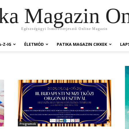
ika Magazin On
Egészségügyi Ismeretterjesztő Online Magazin
-Z-IG
ÉLETMÓD
PATIKA MAGAZIN CIKKEK
LAP
Programok