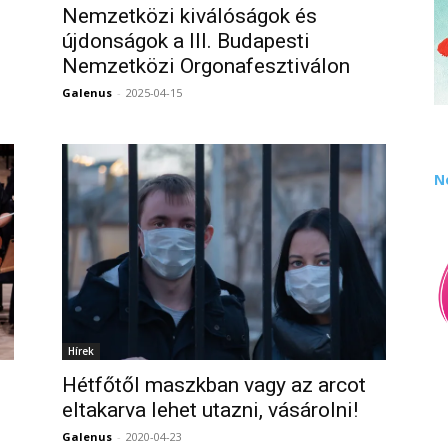
Nemzetközi kiválóságok és
újdonságok a III. Budapesti
0
Nemzetközi Orgonafesztiválon
Galenus
-
2025-04-15
0
N
Hírek
Hétfőtől maszkban vagy az arcot
eltakarva lehet utazni, vásárolni!
Galenus
-
2020-04-23
0