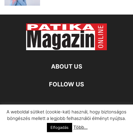
ABOUT US
FOLLOW US
A weboldal sütiket (cookie-kat) használ, hogy biztonságos
Impresszum
Adatkezelési Információ
böngészés mellett a legjobb felhasználói élményt nyújtsa.
Több...
©
Elfogadás