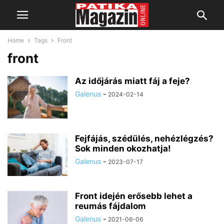
Home
Tags
Front
front
Az időjárás miatt fáj a feje?
Galenus
-
2024-02-14
Fejfájás, szédülés, nehézlégzés?
Sok minden okozhatja!
Galenus
-
2023-07-17
Front idején erősebb lehet a
reumás fájdalom
Galenus
-
2021-06-06