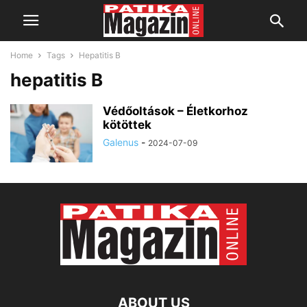
Home
Tags
Hepatitis B
hepatitis B
Védőoltások – Életkorhoz
kötöttek
Galenus
-
2024-07-09
ABOUT US