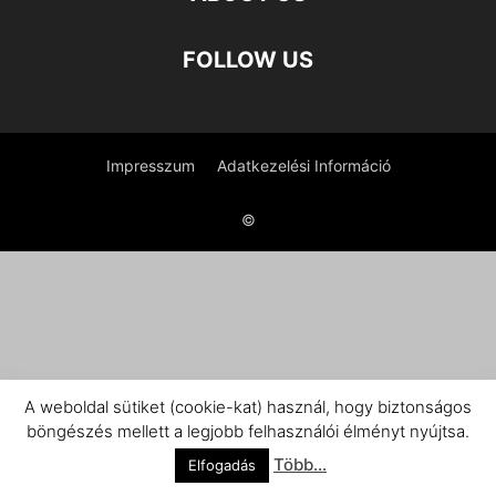
FOLLOW US
Impresszum
Adatkezelési Információ
©
A weboldal sütiket (cookie-kat) használ, hogy biztonságos
böngészés mellett a legjobb felhasználói élményt nyújtsa.
Több...
Elfogadás