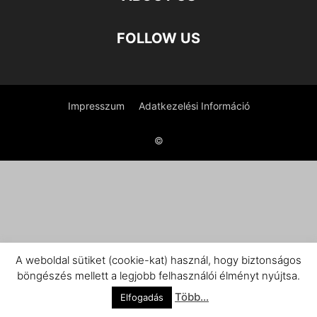
FOLLOW US
Impresszum
Adatkezelési Információ
©
A weboldal sütiket (cookie-kat) használ, hogy biztonságos
böngészés mellett a legjobb felhasználói élményt nyújtsa.
Több...
Elfogadás