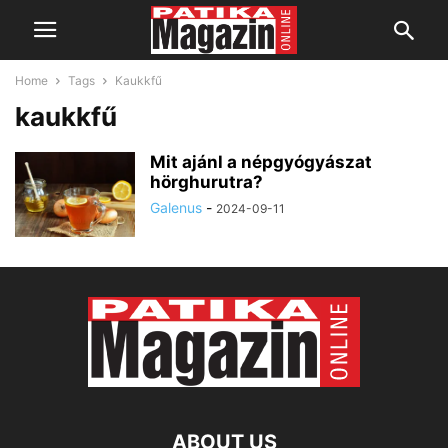
Home
Tags
Kaukkfű
kaukkfű
Mit ajánl a népgyógyászat
hörghurutra?
Galenus
-
2024-09-11
ABOUT US