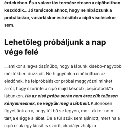
érdekében. És a választás természetesen a cipőboltban
kezdődik… Jó tanácsok ahhoz, hogy ne hibázzunk a
próbáláskor, vásárláskor és később a cipő viselésekor
sem.
Lehetőleg próbáljunk a nap
vége felé
…
amikor a legvalószínűbb, hogy a lábunk kisebb-nagyobb
mértékben duzzadt. Ne higgyünk a cipőboltban az
eladónak, ha felpróbáláskor próbál meggyőzni minket
arról, hogy szerinte a cipő majd később „bejáratódik”a
lábunkon.
Ha az első próba során nem érezzük teljesen
kényelmesnek, ne vegyük meg a lábbelit.
Különösen
figyeljünk arra, hogy túl bő se legyen, mert akkor nem
tartja eléggé a lábat. De a túl szűk sem ajánlott, mert ha a
cipő csak egy kicsit is szorít, akadályozhatja a