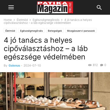
Home
Életmód
Egészségmegőrzés
4 jó tanács a helyes
cipőválasztáshoz – a láb egészsége védelmében
Életmód
Egészségmegőrzés
Betegségek
Mozgásszervi panaszok
4 jó tanács a helyes
cipőválasztáshoz – a láb
egészsége védelmében
812
0
By
Galenus
-
2024-07-10