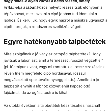
hogy nincs-e olyan varrás a belső részén, amely
irritálhatja a lábat.
Fűzős helyett részesítsük előnyben a
tépőzárasat, mert azáltal a cipő jobban tud idomulni a
lábhoz. És kerüljük, hogy egyik napról a másikra ugyanazt a
cipőt hordjuk, a rendszeres szellőzés végett.
Egyre hatékonyabb talpbetétek
Mire szolgálnak a jó vagy az ortopéd talpbetétek? Hogy
javítsák a lábon azt, amit a természet „rosszul végzett el”
(pl. lúdtalpunk van), vagy mi rontottuk el rossz szokásaink
révén (nem megfelelő cipő hordásával, rosszul
megválasztott sporttevékenységgel stb.). Amellett a jó
talpbetét enyhíti a lábhoz közvetlenül kapcsolódó
fájdalmat, de az egész testre is kihat.
Az utóbbi években a talpbetétek készítéséhez használt