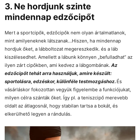
3. Ne hordjunk szinte
mindennap edzőcipőt
Mert a sportcipők, edzőcipők nem olyan ártalmatlanok,
mint amilyeneknek látszanak…Hiszen, ha mindennap
hordjuk őket, a lábboltozat megereszkedik. és a láb
kiszélesedhet. Amellett a lábunk könnyen „befulladhat” az
ilyen zárt cipőkben, ami kedvez a lábgombának.
Az
edzőcipőt tehát arra használjuk, amire készült:
sportolásra, edzéskor, különféle testmozgáshoz.
És
vásárláskor fokozottan vegyük figyelembe a funkciójukat,
milyen célra szánták őket. Így pl. a teniszcipő merevebb
oldalt az átlagosnál, hogy stabilan tartsa a bokát, és
elkerülhető legyen a rándulás.