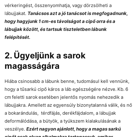
vérkeringést, összenyomhatja, vagy dörzsölheti a
lábujjakat.
Tanácsos azt a jó tanácsot is megfogadnunk,
hogy hagyjunk 1 cm-es távolságot a cipő orra és a
lábujjak között, és tartsuk tiszteletben lábunk
felépítését.
2. Ügyeljünk a sarok
magasságára
Hiába csinosabb a lábunk benne, tudomásul kell vennünk,
hogy a tűsarkú cipő káros a láb egészségére nézve.
Kb.
6
cm
feletti sarok
esetében jelentős nyomás nehezedik a
lábujjakra. Amellett az egyensúly bizonytalanná válik, és nő
a bokarándulás, térdfájás, derékfájdalom, a lábujjak
deformálódása, a bütyök, a tyúkszem kialakulásának a
veszélye.
Ezért nagyon ajánlott, hogy a magas sarkú
cipőt csak olyan alkalmakra tartogassuk, amikor