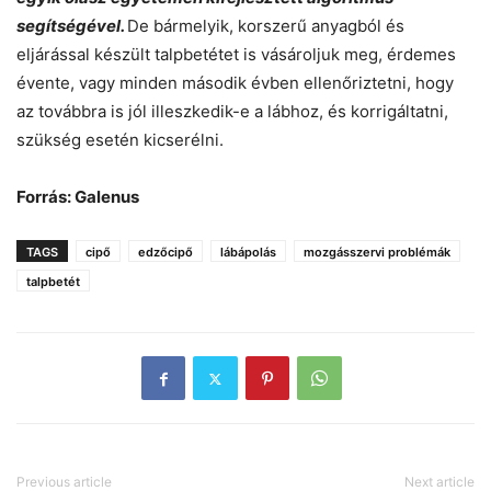
segítségével.
De bármelyik, korszerű anyagból és
eljárással készült talpbetétet is vásároljuk meg, érdemes
évente, vagy minden második évben ellenőriztetni, hogy
az továbbra is jól illeszkedik-e a lábhoz, és korrigáltatni,
szükség esetén kicserélni.
Forrás: Galenus
TAGS
cipő
edzőcipő
lábápolás
mozgásszervi problémák
talpbetét
Previous article
Next article