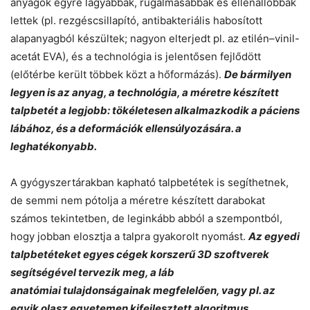
anyagok egyre lágyabbak, rugalmasabbak és ellenállóbbak
lettek (pl. rezgéscsillapító, antibakteriális habosított
alapanyagból készültek; nagyon elterjedt pl. az etilén–vinil-
acetát EVA), és a technológia is jelentősen fejlődött
(előtérbe került többek közt a hőformázás).
De bármilyen
legyen is az anyag, a technológia, a méretre készített
talpbetét a legjobb: tökéletesen alkalmazkodik a páciens
lábához, és a deformációk ellensúlyozására. a
leghatékonyabb.
A gyógyszertárakban kapható talpbetétek is segíthetnek,
de semmi nem pótolja a méretre készített darabokat
számos tekintetben, de leginkább abból a szempontból,
hogy jobban elosztja a talpra gyakorolt ​​nyomást.
Az egyedi
talpbetéteket egyes cégek korszerű 3D szoftverek
segítségével tervezik meg, a láb
anatómiai tulajdonságainak megfelelően, vagy pl. az
egyik olasz egyetemen kifejlesztett algoritmus