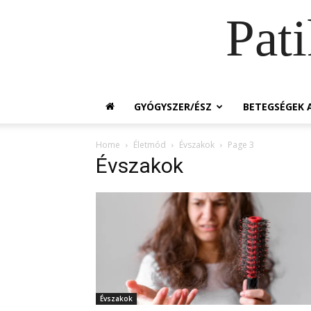
Pat
GYÓGYSZER/ÉSZ
BETEGSÉGEK A
Home
Életmód
Évszakok
Page 3
Évszakok
Évszakok