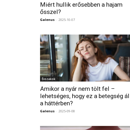
Miért hullik erősebben a hajam
ősszel?
Galenus
-
2025-10-07
Évszakok
Amikor a nyár nem tölt fel –
lehetséges, hogy ez a betegség ál
a háttérben?
Galenus
-
2025-09-08