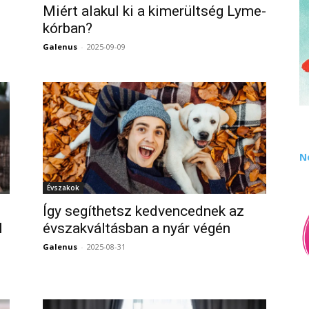
Miért alakul ki a kimerültség Lyme-
kórban?
Galenus
-
2025-09-09
0
0
N
Évszakok
Így segíthetsz kedvencednek az
l
évszakváltásban a nyár végén
Galenus
-
2025-08-31
0
0