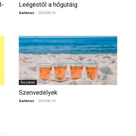
l-
Leégéstől a hőgutáig
Galenus
-
2025-08-16
0
0
Évszakok
Szenvedélyek
Galenus
-
2025-08-14
0
0