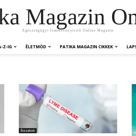
ika Magazin On
Egészségügyi Ismeretterjesztő Online Magazin
-Z-IG
ÉLETMÓD
PATIKA MAGAZIN CIKKEK
LAP
Évszakok