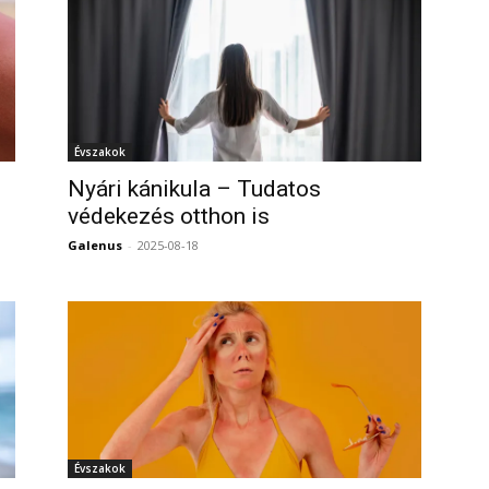
Évszakok
Nyári kánikula – Tudatos
védekezés otthon is
0
Galenus
-
2025-08-18
0
Évszakok