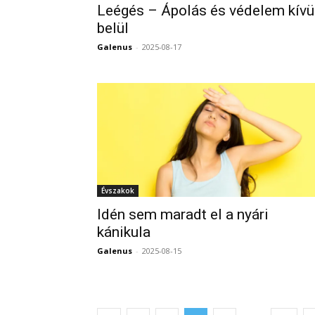
Leégés – Ápolás és védelem kívü
belül
Galenus
-
2025-08-17
Évszakok
Idén sem maradt el a nyári
kánikula
Galenus
-
2025-08-15