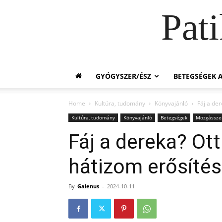
Pat
GYÓGYSZER/ÉSZ
BETEGSÉGEK A
Home
Kultúra, tudomány
Könyvajánló
Fáj a de
Kultúra, tudomány
Könyvajánló
Betegségek
Mozgássze
Fáj a dereka? Ot
hátizom erősítés
By
Galenus
-
2024-10-11