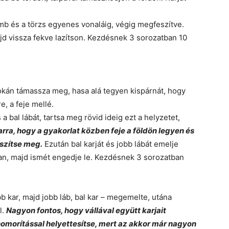
mb és a törzs egyenes vonaláig, végig megfeszítve.
ajd vissza fekve lazítson. Kezdésnek 3 sorozatban 10
lokán támassza meg, hasa alá tegyen kispárnát, hogy
e, a feje mellé.
 a bal lábát, tartsa meg rövid ideig ezt a helyzetet,
arra, hogy a gyakorlat közben feje a földön legyen és
eszítse meg.
Ezután bal karját és jobb lábát emelje
an, majd ismét engedje le. Kezdésnek 3 sorozatban
bb kar, majd jobb láb, bal kar – megemelte, utána
l.
Nagyon fontos, hogy vállával együtt karjait
s homorítással helyettesítse, mert az akkor már nagyon