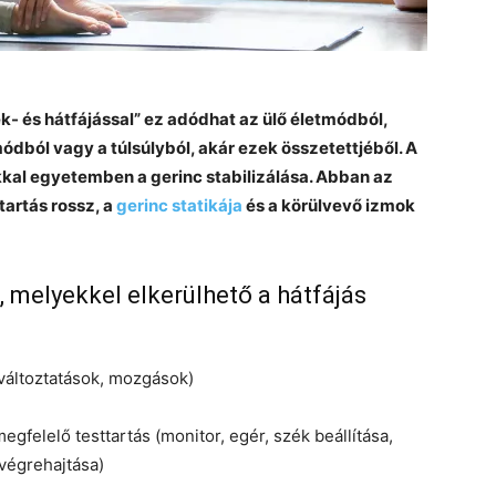
 és hátfájással” ez adódhat az ülő életmódból,
dból vagy a túlsúlyból, akár ezek összetettjéből. A
kal egyetemben a gerinc stabilizálása. Abban az
artás rossz, a
gerinc statikája
és a körülvevő izmok
 melyekkel elkerülhető a hátfájás
yváltoztatások, mozgások)
egfelelő testtartás (monitor, egér, szék beállítása,
végrehajtása)