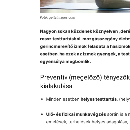
Fotó: gettyimages.com
Nagyon sokan küzdenek köznyelven „derék-
rossz testtartásból, mozgásszegény életmó
gerincmerevítő izmok feladata a hasizmok
esetben, ha ezek az izmok gyengék, a testt
egyensúlya megbomlik.
Preventív (megelőző) tényezők,
kialakulása:
Minden esetben
helyes testtartás
. (hel
Ülő- és fizikai munkavégzés
során is a m
emelések, terhelések helyes adagolása, 