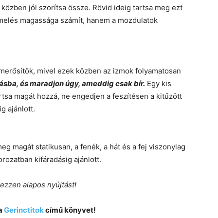
 közben jól szorítsa össze. Rövid ideig tartsa meg ezt
emelés magassága számít, hanem a mozdulatok
omerősítők, mivel ezek közben az izmok folyamatosan
tásba, és maradjon úgy, ameddig csak bír.
Egy kis
artsa magát hozzá, ne engedjen a feszítésen a kitűzött
g ajánlott.
g magát statikusan, a fenék, a hát és a fej viszonylag
ozatban kifáradásig ajánlott.
zzen alapos nyújtást!
a
Gerinctitok
című könyvet!