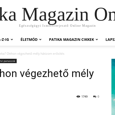
ika Magazin On
Egészségügyi Ismeretterjesztő Online Magazin
-Z-IG
ÉLETMÓD
PATIKA MAGAZIN CIKKEK
LAP
reka? Otthon végezhető mély hátizom erősítés
rvi panaszok
thon végezhető mély
1749
0