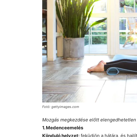
Fotó: gettyimages.com
Mozgás megkezdése előtt elengedhetetlen 
1. Medenceemelés
Kiinduló helyzet:
feküdjön a hátára, és hajlí