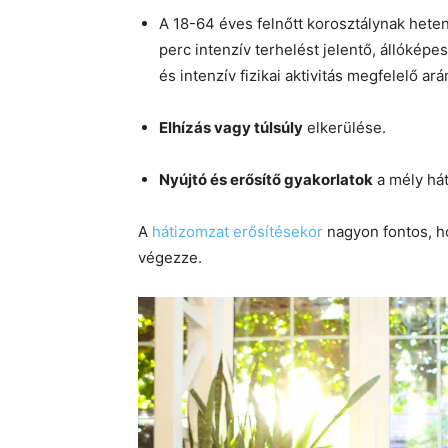
A 18-64 éves felnőtt korosztálynak heten
perc intenzív terhelést jelentő, állóképe
és intenzív fizikai aktivitás megfelelő a
Elhízás vagy túlsúly
elkerülése.
Nyújtó és erősítő gyakorlatok
a mély há
A
hátizomzat erősítésekor
nagyon fontos, h
végezze.