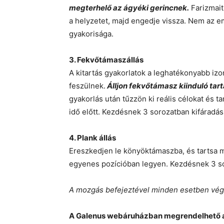
megterhelő az ágyéki gerincnek.
Farizmait
a helyzetet, majd engedje vissza. Nem az 
gyakorisága.
3. Fekvőtámaszállás
A kitartás gyakorlatok a leghatékonyabb iz
feszülnek.
Álljon fekvőtámasz kiinduló tar
gyakorlás után tűzzön ki reális célokat és t
idő előtt. Kezdésnek 3 sorozatban kifáradási
4. Plank állás
Ereszkedjen le könyöktámaszba, és tartsa me
egyenes pozícióban legyen. Kezdésnek 3 sor
A mozgás befejeztével minden esetben vége
A Galenus webáruházban megrendelhető 