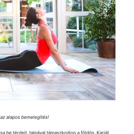
az alapos bemelegítés!
tsa be térdeit, talpával támaszkodjon a földön. Karját