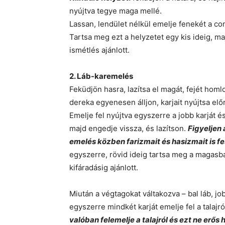
nyújtva tegye maga mellé.
Lassan, lendület nélkül emelje fenekét a co
Tartsa meg ezt a helyzetet egy kis ideig, m
ismétlés ajánlott.
2. Láb-karemelés
Feküdjön hasra, lazítsa el magát, fejét hom
dereka egyenesen álljon, karjait nyújtsa előr
Emelje fel nyújtva egyszerre a jobb karját és
majd engedje vissza, és lazítson.
Figyeljen 
emelés közben farizmait és hasizmait is f
egyszerre, rövid ideig tartsa meg a magasb
kifáradásig ajánlott.
Miután a végtagokat váltakozva – bal láb, jo
egyszerre mindkét karját emelje fel a talajró
valóban felemelje a talajról és ezt ne erő