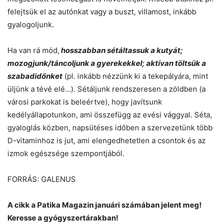
felejtsük el az autónkat vagy a buszt, villamost, inkább
gyalogoljunk.
Ha van rá mód,
hosszabban sétáltassuk a kutyát;
mozogjunk/táncoljunk a gyerekekkel; aktívan töltsük a
szabadidőnket
(pl. inkább nézzünk ki a tekepályára, mint
üljünk a tévé elé…). Sétáljunk rendszeresen a zöldben (a
városi parkokat is beleértve), hogy javítsunk
kedélyállapotunkon, ami összefügg az evési vággyal. Séta,
gyaloglás közben, napsütéses időben a szervezetünk több
D-vitaminhoz is jut, ami elengedhetetlen a csontok és az
izmok egészsége szempontjából.
FORRÁS: GALENUS
A cikk a Patika Magazin januári számában jelent meg!
Keresse a gyógyszertárakban!