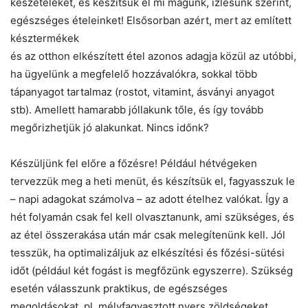
készételeket, és készítsük el mi magunk, ízlésünk szerint,
egészséges ételeinket! Elsősorban azért, mert az említett
késztermékek
és az otthon elkészített étel azonos adagja közül az utóbbi,
ha ügyelünk a megfelelő hozzávalókra, sokkal több
tápanyagot tartalmaz (rostot, vitamint, ásványi anyagot
stb). Amellett hamarabb jóllakunk tőle, és így tovább
megőrizhetjük jó alakunkat. Nincs időnk?
Készüljünk fel előre a főzésre! Például hétvégeken
tervezzük meg a heti menüt, és készítsük el, fagyasszuk le
– napi adagokat számolva – az adott ételhez valókat. Így a
hét folyamán csak fel kell olvasztanunk, ami szükséges, és
az étel összerakása után már csak melegítenünk kell. Jól
tesszük, ha optimalizáljuk az elkészítési és főzési-sütési
időt (például két fogást is megfőzünk egyszerre). Szükség
esetén válasszunk praktikus, de egészséges
megoldásokat, pl. mélyfagyasztott nyers zöldségeket