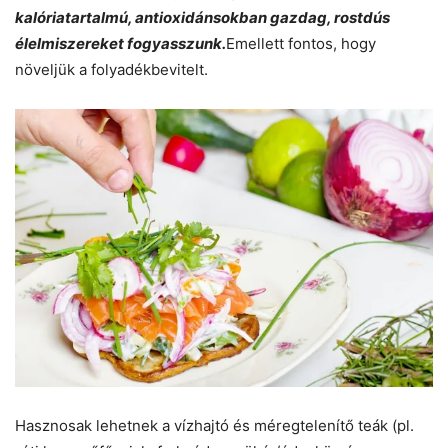
kalóriatartalmú, antioxidánsokban gazdag, rostdús
élelmiszereket fogyasszunk.
Emellett fontos, hogy
növeljük a folyadékbevitelt.
Hasznosak lehetnek a vízhajtó és méregtelenítő teák (pl.