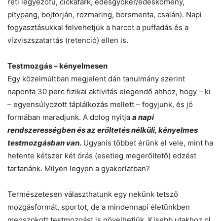
réti legyezőfű, cickafark, édesgyökér/édeskömény,
pitypang, bojtorján, rozmaring, borsmenta, csalán). Napi
fogyasztásukkal felvehetjük a harcot a puffadás és a
vízviszszatartás (retenció) ellen is.
Testmozgás – kényelmesen
Egy közelmúltban megjelent dán tanulmány szerint
naponta 30 perc fizikai aktivitás elegendő ahhoz, hogy – ki
– egyensúlyozott táplálkozás mellett – fogyjunk, és jó
formában maradjunk. A dolog nyitja
a napi
rendszerességben és az erőltetés nélküli, kényelmes
testmozgásban van.
Ugyanis többet érünk el vele, mint ha
hetente kétszer két órás (esetleg megerőltető) edzést
tartanánk. Milyen legyen a gyakorlatban?
Természetesen választhatunk egy nekünk tetsző
mozgásformát, sportot, de a mindennapi életünkben
megszokott testmozgást is növelhetjük. Kisebb utakhoz pl.