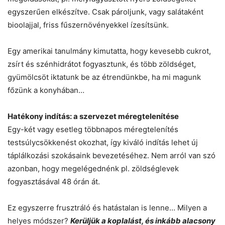
egyszerűen elkészítve. Csak pároljunk, vagy salátaként
bioolajjal, friss fűszernövényekkel ízesítsünk.
Egy amerikai tanulmány kimutatta, hogy kevesebb cukrot,
zsírt és szénhidrátot fogyasztunk, és több zöldséget,
gyümölcsöt iktatunk be az étrendünkbe, ha mi magunk
főzünk a konyhában…
Hatékony indítás: a szervezet méregtelenítése
Egy-két vagy esetleg többnapos méregtelenítés
testsúlycsökkenést okozhat, így kiváló indítás lehet új
táplálkozási szokásaink bevezetéséhez. Nem arról van szó
azonban, hogy megelégednénk pl. zöldséglevek
fogyasztásával 48 órán át.
Ez egyszerre frusztráló és hatástalan is lenne… Milyen a
helyes módszer?
Kerüljük a koplalást, és inkább alacsony