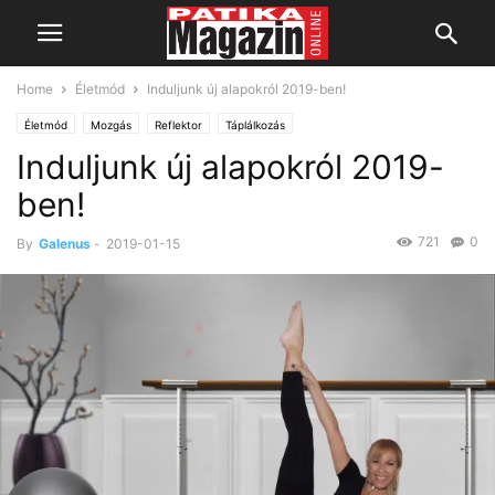
Home
Életmód
Induljunk új alapokról 2019-ben!
Életmód
Mozgás
Reflektor
Táplálkozás
Induljunk új alapokról 2019-
ben!
721
0
By
Galenus
-
2019-01-15