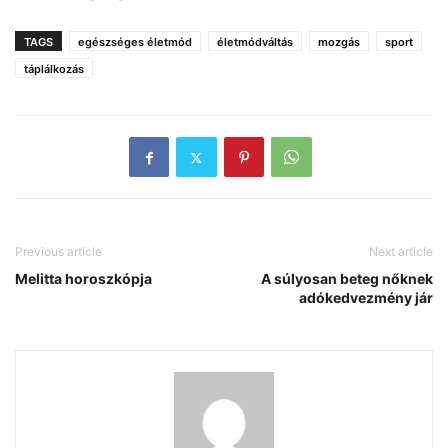
TAGS
egészséges életmód
életmódváltás
mozgás
sport
táplálkozás
Previous article
Next article
Melitta horoszkópja
A súlyosan beteg nőknek
adókedvezmény jár