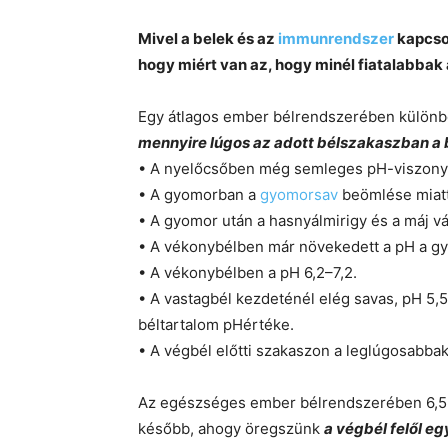
Mivel a belek és az
immunrendszer
kapcsol
hogy miért van az, hogy minél fiatalabbak 
Egy átlagos ember bélrendszerében különb
mennyire lúgos az adott bélszakaszban a 
• A nyelőcsőben még semleges pH-viszony
• A gyomorban a
gyomorsav
beömlése miatt
• A gyomor után a hasnyálmirigy és a máj vá
• A vékonybélben már növekedett a pH a gy
• A vékonybélben a pH 6,2–7,2.
• A vastagbél kezdeténél elég savas, pH 5,5
béltartalom pHértéke.
• A végbél előtti szakaszon a leglúgosabbak
Az egészséges ember bélrendszerében 6,5 
később, ahogy öregszünk
a végbél felől e