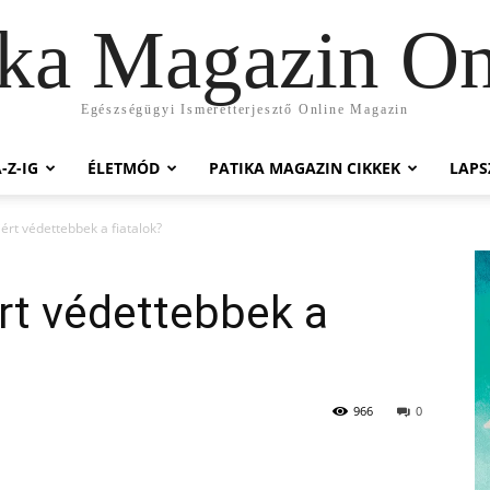
ika Magazin On
Egészségügyi Ismeretterjesztő Online Magazin
-Z-IG
ÉLETMÓD
PATIKA MAGAZIN CIKKEK
LAP
ért védettebbek a fiatalok?
rt védettebbek a
966
0