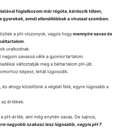
atával foglalkozom már régóta, kérdezik tőlem,
a gyerekek, annál ellenállóbbak a vírussal szemben.
özőek a pH-viszonyok, vagyis hogy
mennyire savas és
béltartalom
.
ok uralkodnak.
 nagyon savassá válik a gyomortartalom.
ladékai változtatják meg a béltartalom pH-ját.
omorhoz képest, tehát lúgosodik.
, és ahogy közelítünk a végbél felé, egyre lúgosabb a
 az értékek.
a pH-érték, ami még enyhén savas. De sajnos,
gyre nagyobb szakasz lesz lúgosabb, vagyis pH 7