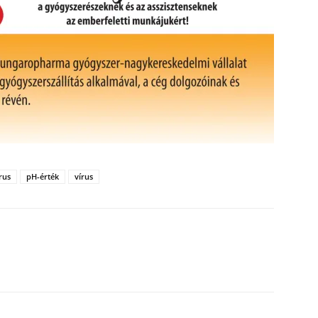
rus
pH-érték
vírus