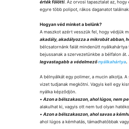
érték fölötti
. Az orvosi tapasztalat az, hog
egyre több polipot, rákos daganatot találnak
Hogyan véd minket a belünk?
A maszkot azért vesszük fel, hogy védjük m
akadály, akadályozza a mikrobát abban, h
bélcsatornánk falát mindenütt nyálkahártya
bejussanak a szervezetünkbe a bélfalon át.
legvastagabb a védelmező
nyálkahártya
.
A bélnyálkát egy polimer, a mucin alkotja. 
vizet tudjanak megkötni. Vagyis kell egy k
nyálka képződjön.
•
Azon a bélszakaszon, ahol lúgos, nem p
alakulhat ki, vagyis ott nem tud olyan haték
•
Azon a bélszakaszon, ahol savas a kémha
ahol lúgos a kémhatás, támadhatóbbak vagy