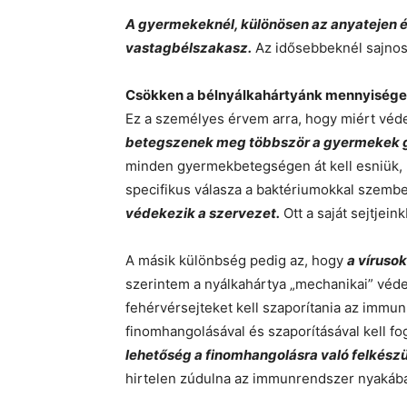
A gyermekeknél, különösen az anyatejen él
vastagbélszakasz.
Az idősebbeknél sajnos 
Csökken a bélnyálkahártyánk mennyisége,
Ez a személyes érvem arra, hogy miért véd
betegszenek meg többször a gyermekek g
minden gyermekbetegségen át kell esniük,
specifikus válasza a baktériumokkal szemb
védekezik a szervezet.
Ott a saját sejtjein
A másik különbség pedig az, hogy
a víruso
szerintem a nyálkahártya „mechanikai” véde
fehérvérsejteket kell szaporítania az immu
finomhangolásával és szaporításával kell fog
lehetőség a finomhangolásra való felkészü
hirtelen zúdulna az immunrendszer nyakába 