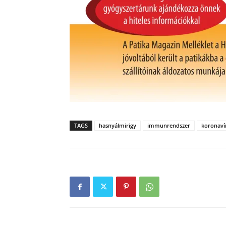
TAGS
hasnyálmirigy
immunrendszer
koronaví