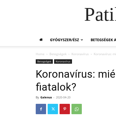
Pat
GYÓGYSZER/ÉSZ
BETEGSÉGEK A
Home
Betegségek
Koronavírus
Koronavírus: mi
Betegségek
Koronavírus
Koronavírus: mié
fiatalok?
By
Galenus
-
2020-04-20