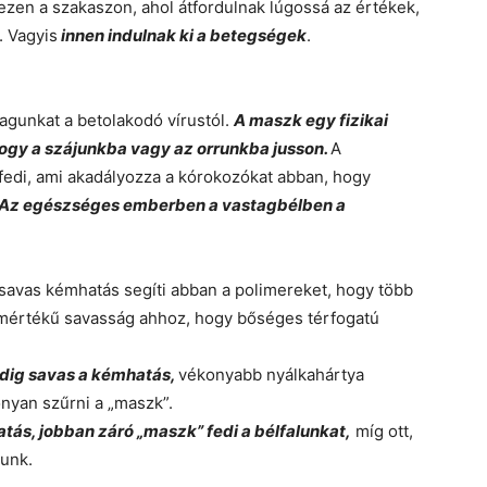
y ezen a szakaszon, ahol átfordulnak lúgossá az értékek,
. Vagyis
innen indulnak ki a betegségek
.
agunkat a betolakodó vírustól.
A maszk egy fizikai
ogy a szájunkba vagy az orrunkba jusson.
A
 fedi, ami akadályozza a kórokozókat abban, hogy
Az egészséges emberben a vastagbélben a
A savas kémhatás segíti abban a polimereket, hogy több
ismértékű savasság ahhoz, hogy bőséges térfogatú
edig savas a kémhatás,
vékonyabb nyálkahártya
onyan szűrni a „maszk”.
tás, jobban záró „maszk” fedi a bélfalunkat,
míg ott,
unk.