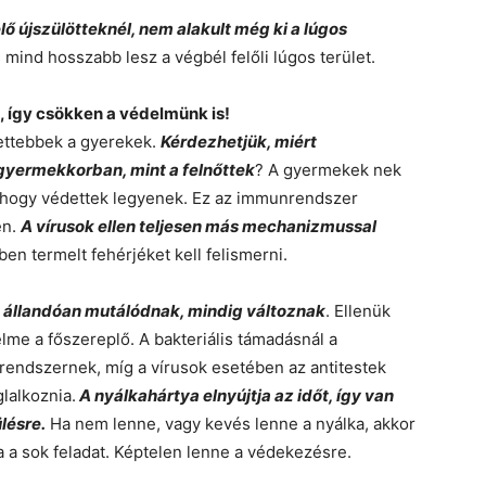
ő újszülötteknél, nem alakult még ki a lúgos
mind hosszabb lesz a végbél felőli lúgos terület.
 így csökken a védelmünk is!
ettebbek a gyerekek.
Kérdezhetjük, miért
yermekkorban, mint a felnőttek
? A gyermekek nek
 hogy védettek legyenek. Ez az immunrendszer
en.
A vírusok ellen teljesen más mechanizmussal
kben termelt fehérjéket kell felismerni.
k állandóan mutálódnak, mindig változnak
. Ellenük
lme a főszereplő. A bakteriális támadásnál a
nrendszernek, míg a vírusok esetében az antitestek
lalkoznia.
A nyálkahártya elnyújtja az időt, így van
lésre.
Ha nem lenne, vagy kevés lenne a nyálka, akkor
a sok feladat. Képtelen lenne a védekezésre.