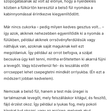
szopogatásának az volt az előnye, hogy a nyeldeklés
közben a fülkürtön keresztül a belső fül nyomása a
kabinnyomással érintkezve kiegyenlítődött.
Már nincs cukorka – pedig milyen kedves gesztus volt… –
így azok, akiknek nehezebben egyenlítődik ki a nyomás a
fülükben, például akiknek orrsövényferdülésük vagy
náthájuk van, azoknak saját maguknak kell ezt
megoldaniuk. Így például az orrot befogva, a szájat
becsukva úgy kell tenni, mintha erőltetetten ki akarná fújni
a levegőt. Vagy közvetlenül fel- és leszállás előtt
orrcseppet lehet csepegtetni mindkét orrlyukba. (Én ezt a
módszert jobban kedvelem).
Nemcsak a belső fül, hanem a test más üregei is
tartalmaznak levegőt, mely felszálláskor kitágul, és feszítő,
fájó érzést okoz. Így például a lyukas fog, mely pokoli
kínokat tud okozni, vagy az arcüreg, melynek akut