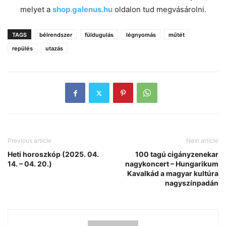
melyet a
shop.galenus.hu
oldalon tud megvásárolni.
TAGS
bélrendszer
füldugulás
légnyomás
műtét
repülés
utazás
Previous article
Next article
Heti horoszkóp (2025. 04.
100 tagú cigányzenekar
14. – 04. 20.)
nagykoncert – Hungarikum
Kavalkád a magyar kultúra
nagyszínpadán