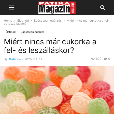
Home
Életmód
Egészségmegőrzés
Miért nincs már cukorka a fel-
és leszálláskor?
Életmód
Egészségmegőrzés
Miért nincs már cukorka a
fel- és leszálláskor?
629
0
By
Galenus
-
2025-04-14