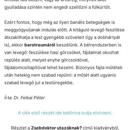
gyulladása szintén nem engedi szellőzni a fülkürtöt.
Ezért fontos, hogy még az ilyen banális betegségek is
meggyógyuljanak indulás előtt. A kitáguló levegő feszítése
átszakíthatja a test gyengébb szöveteit (így a dobhártyát
is), ekkor
barotraumáról
beszélünk. A bélrendszerben is
van levegő: feszülése hasi görcsöket, fájdalmat okozhat
repülés alatt, melyet enyhe görcsoldóval,
fájdalomcsillapítóval lehet kezelni. Bizonyos fajta műtétek
után hetekig nem szabad repülni: a műtét alatt ugyanis
szabad levegő jut a testüregekbe.
Írta: Dr. Felkai Péter
A cikk első részét ide kattintva tudja elolvasni.
Részlet a
Zsebdoktor utazóknak?
című kiadványból,