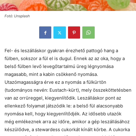
Fotó: Unsplash
Fel- és leszálláskor gyakran érezhető pattogó hang a
fülben, sokszor a fül el is dugul. Ennek az az oka, hogy a
belső fülben levő levegőtartalmú üreg légnyomása
magasabb, mint a kabin csökkenő nyomása.
Utazómagasságra érve ez a nyomás a fülkürtön
(tudományos nevén: Eustach-kürt), mely összeköttetésben
van az orrüreggel, kiegyenlítődik. Leszálláskor pont az
ellenkező folyamat játszódik le: a belső fül alacsonyabb
nyomása kell, hogy kiegyenlítődjék. Az idősebb utazók
még emlékeznek arra az időre, amikor a gép leszállásához
készülődve, a stewardess cukorkát kínált körbe. A cukorka