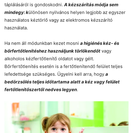
táplálásáról is gondoskodni.
A kézszárítás módja sem
mindegy: k
ülönösen nyilvános helyen legjobb az egyszer
használatos kéztörlő vagy az elektromos kézszárító
használata.
Ha nem áll módunkban kezet mosni
a higiénés kéz- és
bőrfertőtlenítéshez használjunk törlőkendőt
vagy
alkoholos kézfertőtlenítő oldatot vagy gélt.
Bőrfertőtlenítés esetén is a fertőtlenítendő felület teljes
lefedettsége szükséges. Ügyelni kell arra, hogy
a
bedörzsölés teljes időtartama alatt a kéz vagy felület
fertőtlenítőszertől nedves legyen
.