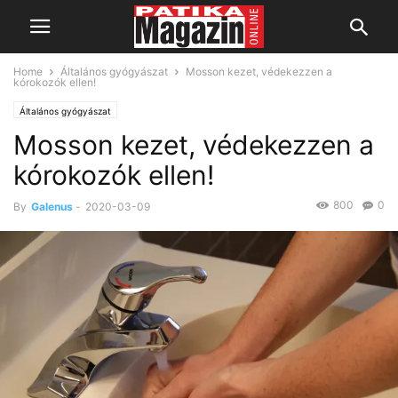
Home
Általános gyógyászat
Mosson kezet, védekezzen a
kórokozók ellen!
Általános gyógyászat
Mosson kezet, védekezzen a
kórokozók ellen!
800
0
By
Galenus
-
2020-03-09