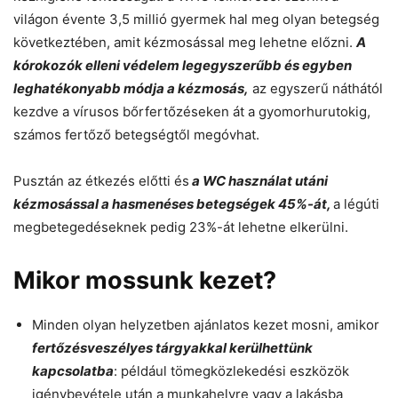
világon évente 3,5 millió gyermek hal meg olyan betegség
következtében, amit kézmosással meg lehetne előzni.
A
kórokozók elleni védelem legegyszerűbb és egyben
leghatékonyabb módja a kézmosás,
az egyszerű náthától
kezdve a vírusos bőrfertőzéseken át a gyomorhurutokig,
számos fertőző betegségtől megóvhat.
Pusztán az étkezés előtti és
a WC használat utáni
kézmosással a hasmenéses betegségek 45%-át,
a légúti
megbetegedéseknek pedig 23%-át lehetne elkerülni.
Mikor mossunk kezet?
Minden olyan helyzetben ajánlatos kezet mosni, amikor
fertőzésveszélyes tárgyakkal kerülhettünk
kapcsolatba
: például tömegközlekedési eszközök
igénybevétele után a munkahelyre vagy a lakásba