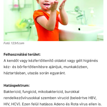
Fotó: 123rf.com
Felhasználási terület:
A kendőt vagy kézfertőtlenítő oldatot vagy gélt higiénés
kéz- és bőrfertőtlenítésre ajánljuk, munkaközben,
háztartásban, utazás során egyaránt.
Hatáspektrum:
Baktericid, fungicid, mikobaktericid, burokkal
rendelkezővírusokkal szemben virucid (beleértve HBV,
HIV, HCV). Ezen felül hatásos Adeno és Rota vírus ellen is.