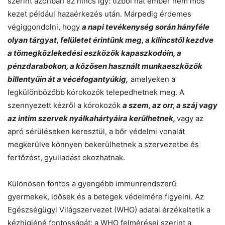
szerint azonban ez nincs így: tízből hat ember nem mos
kezet például hazaérkezés után. Márpedig érdemes
végiggondolni, hogy
a napi tevékenység során hányféle
olyan tárgyat, felületet érintünk meg, a kilincstől kezdve
a tömegközlekedési eszközök kapaszkodóin, a
pénzdarabokon, a közösen használt munkaeszközök
billentyűin át a vécéfogantyúkig,
amelyeken a
legkülönbözőbb kórokozók telepedhetnek meg. A
szennyezett kézről a kórokozók
a szem, az orr, a száj vagy
az intim szervek nyálkahártyáira kerülhetnek,
vagy az
apró sérüléseken keresztül, a bőr védelmi vonalát
megkerülve könnyen bekerülhetnek a szervezetbe és
fertőzést, gyulladást okozhatnak.
Különösen fontos a gyengébb immunrendszerű
gyermekek, idősek és a betegek védelmére figyelni. Az
Egészségügyi Világszervezet (WHO) adatai érzékeltetik a
kézhigiéné fontosságát: a WHO felmérései szerint a