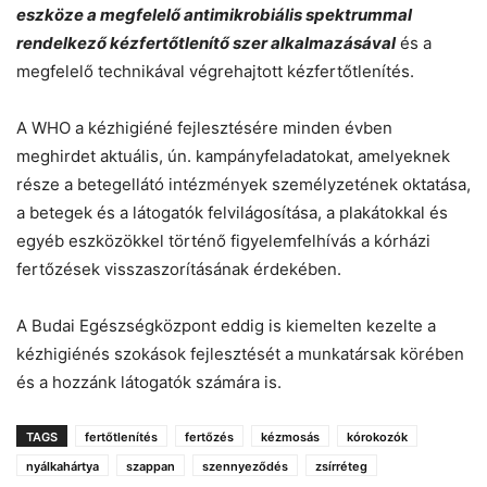
eszköze a megfelelő antimikrobiális spektrummal
rendelkező kézfertőtlenítő szer alkalmazásával
és a
megfelelő technikával végrehajtott kézfertőtlenítés.
A WHO a kézhigiéné fejlesztésére minden évben
meghirdet aktuális, ún. kampányfeladatokat, amelyeknek
része a betegellátó intézmények személyzetének oktatása,
a betegek és a látogatók felvilágosítása, a plakátokkal és
egyéb eszközökkel történő figyelemfelhívás a kórházi
fertőzések visszaszorításának érdekében.
A Budai Egészségközpont eddig is kiemelten kezelte a
kézhigiénés szokások fejlesztését a munkatársak körében
és a hozzánk látogatók számára is.
TAGS
fertőtlenítés
fertőzés
kézmosás
kórokozók
nyálkahártya
szappan
szennyeződés
zsírréteg