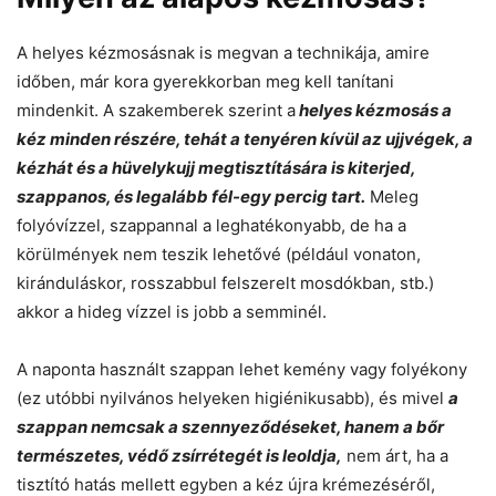
A helyes kézmosásnak is megvan a technikája, amire
időben, már kora gyerekkorban meg kell tanítani
mindenkit. A szakemberek szerint a
helyes kézmosás a
kéz minden részére, tehát a tenyéren kívül az ujjvégek, a
kézhát és a hüvelykujj megtisztítására is kiterjed,
szappanos, és legalább fél-egy percig tart.
Meleg
folyóvízzel, szappannal a leghatékonyabb, de ha a
körülmények nem teszik lehetővé (például vonaton,
kiránduláskor, rosszabbul felszerelt mosdókban, stb.)
akkor a hideg vízzel is jobb a semminél.
A naponta használt szappan lehet kemény vagy folyékony
(ez utóbbi nyilvános helyeken higiénikusabb), és mivel
a
szappan nemcsak a szennyeződéseket, hanem a bőr
természetes, védő zsírrétegét is leoldja,
nem árt, ha a
tisztító hatás mellett egyben a kéz újra krémezéséről,