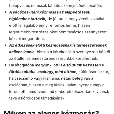
belépve, és nemcsak látható szennyeződés esetén.
A vécézés utáni kézmosás az alapvető testi
higiénéhez tartozik,
de jó tudni, hogy vécéhasználat
előtt is legalább ennyire fontos lenne, hiszen
legintimebb testrészeinket nem tanácsos szennyezett
kézzel megérinteni.
Az étkezések előtti kézmosásnak is természetesnek
kellene lennie,
hiszen a kórokozók a szennyezett kézről
az étellel az emésztőrendszerünkbe kerülhetnek.
Ha látogatóba megyünk, ott is
első utunk vezessen a
fürdőszobába, csakúgy, mint otthon,
különösen akkor,
ha csecsemő vagy kismama, netán beteg van a
családban, hiszen a még kialakulatlan, gyenge vagy a
leromlott immunvédelmű emberek fokozottan ki vannak
téve a kórokozók támadásának.
Milyen az alapos kézmosás?