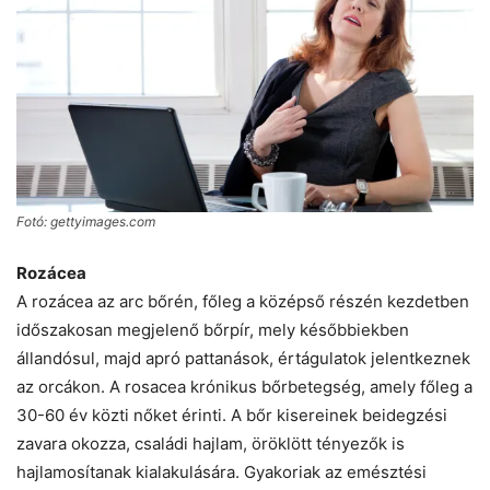
Fotó: gettyimages.com
Rozácea
A rozácea az arc bőrén, főleg a középső részén kezdetben
időszakosan megjelenő bőrpír, mely későbbiekben
állandósul, majd apró pattanások, értágulatok jelentkeznek
az orcákon. A rosacea krónikus bőrbetegség, amely főleg a
30-60 év közti nőket érinti. A bőr kisereinek beidegzési
zavara okozza, családi hajlam, öröklött tényezők is
hajlamosítanak kialakulására. Gyakoriak az emésztési