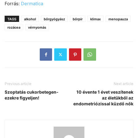
Forrás:
Dermatica
TAGS
alkohol
bőrgyógyász
bőrpír
klimax
menopauza
rozácea
vérnyomás
Previous article
Next article
Szoptatás cukorbetegen-
10 évente 1 évet veszítenek
ezekre figyeljen!
az életükből az
endometriózissal küzdő nők