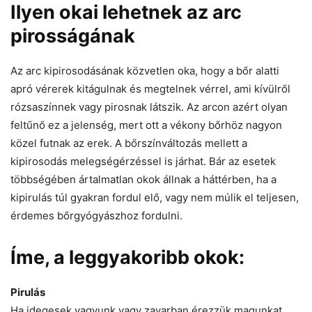
Ilyen okai lehetnek az arc
pirosságának
Az arc kipirosodásának közvetlen oka, hogy a bőr alatti
apró vérerek kitágulnak és megtelnek vérrel, ami kívülről
rózsaszínnek vagy pirosnak látszik. Az arcon azért olyan
feltűnő ez a jelenség, mert ott a vékony bőrhöz nagyon
közel futnak az erek. A bőrszínváltozás mellett a
kipirosodás melegségérzéssel is járhat. Bár az esetek
többségében ártalmatlan okok állnak a háttérben, ha a
kipirulás túl gyakran fordul elő, vagy nem múlik el teljesen,
érdemes bőrgyógyászhoz fordulni.
Íme, a leggyakoribb okok:
Pirulás
Ha idegesek vagyunk vagy zavarban érezzük magunkat