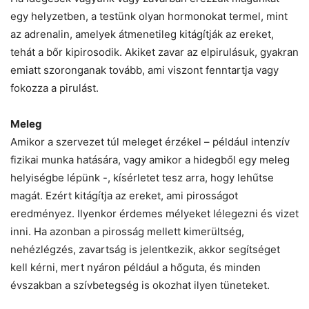
egy helyzetben, a testünk olyan hormonokat termel, mint
az adrenalin, amelyek átmenetileg kitágítják az ereket,
tehát a bőr kipirosodik. Akiket zavar az elpirulásuk, gyakran
emiatt szoronganak tovább, ami viszont fenntartja vagy
fokozza a pirulást.
Meleg
Amikor a szervezet túl meleget érzékel – például intenzív
fizikai munka hatására, vagy amikor a hidegből egy meleg
helyiségbe lépünk -, kísérletet tesz arra, hogy lehűtse
magát. Ezért kitágítja az ereket, ami pirosságot
eredményez. Ilyenkor érdemes mélyeket lélegezni és vizet
inni. Ha azonban a pirosság mellett kimerültség,
nehézlégzés, zavartság is jelentkezik, akkor segítséget
kell kérni, mert nyáron például a hőguta, és minden
évszakban a szívbetegség is okozhat ilyen tüneteket.