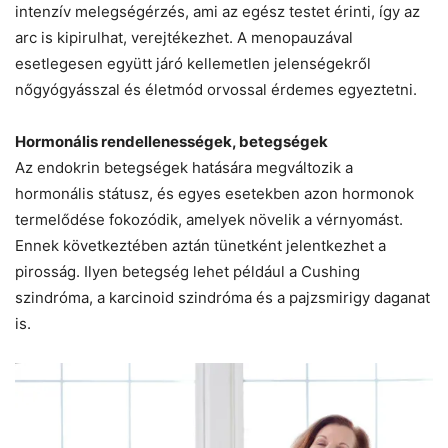
intenzív melegségérzés, ami az egész testet érinti, így az
arc is kipirulhat, verejtékezhet. A menopauzával
esetlegesen együtt járó kellemetlen jelenségekről
nőgyógyásszal és életmód orvossal érdemes egyeztetni.
Hormonális rendellenességek, betegségek
Az endokrin betegségek hatására megváltozik a
hormonális státusz, és egyes esetekben azon hormonok
termelődése fokozódik, amelyek növelik a vérnyomást.
Ennek következtében aztán tünetként jelentkezhet a
pirosság. Ilyen betegség lehet például a Cushing
szindróma, a karcinoid szindróma és a pajzsmirigy daganat
is.