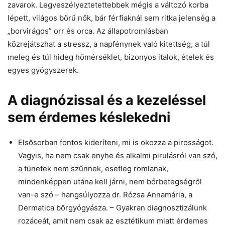
zavarok. Legveszélyeztetettebbek mégis a változó korba
lépett, világos bőrű nők, bár férfiaknál sem ritka jelenség a
„borvirágos” orr és orca. Az állapotromlásban
közrejátszhat a stressz, a napfénynek való kitettség, a túl
meleg és túl hideg hőmérséklet, bizonyos italok, ételek és
egyes gyógyszerek.
A diagnózissal és a kezeléssel
sem érdemes késlekedni
Elsősorban fontos kideríteni, mi is okozza a pirosságot.
Vagyis, ha nem csak enyhe és alkalmi pirulásról van szó,
a tünetek nem szűnnek, esetleg romlanak,
mindenképpen utána kell járni, nem bőrbetegségről
van-e szó – hangsúlyozza dr. Rózsa Annamária, a
Dermatica bőrgyógyásza. – Gyakran diagnosztizálunk
rozáceát, amit nem csak az esztétikum miatt érdemes