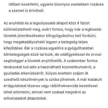
időben kezeltetni, ugyanis bizonyos esetekben rozácea
a szemet is érintheti.
Az enyhébb és a legsúlyosabb állapot közt 4 fázist
különböztethető meg, ezért fontos, hogy már a legkisebb
tünetek jelentkezésekor bőrgyógyászhoz kell fordulni,
hogy megakadályozható legyen a betegség teljes
kifejlődése. Bár a rozácea egyelőre a gyógyíthatatlan
bőrbetegségek közé tartozik, de odafigyeléssel és orvosi
segítséggel a tünetek enyhíthetők. A szakember fontos
tanácsokat tud adni a használható kozmetikumokról, a
gyulladás elkerüléséről. Súlyos esetben szájon át
szedhető készítmények is szóba jöhetnek. A már kialakult
értágulatokat lézeres vagy rádiófrekvenciás kezeléssel
lehet eltüntetni, amivel nem szabad megvárni az
előrehaladott állapotokat.