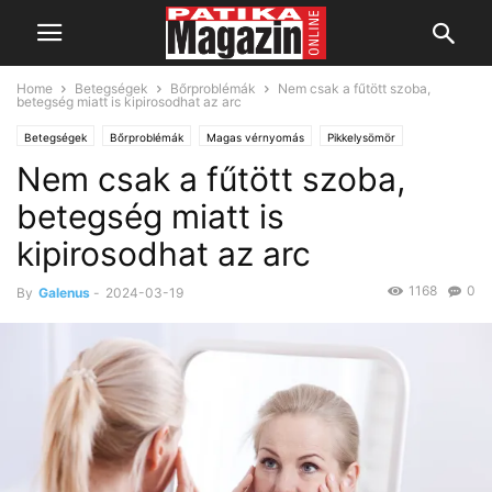
Home
Betegségek
Bőrproblémák
Nem csak a fűtött szoba,
betegség miatt is kipirosodhat az arc
Betegségek
Bőrproblémák
Magas vérnyomás
Pikkelysömör
Nem csak a fűtött szoba,
betegség miatt is
kipirosodhat az arc
1168
0
By
Galenus
-
2024-03-19